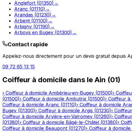
Anglefort
(
01350
)
→
Aranc
(
01110
)
→
Arandas
(
01230
)
→
Arbent
(
01100
)
→
Arbigny
(
01190
)
→
Arboys en Bugey
(
01300
)
→
Contact rapide
Appelez-nous directement pour un devis gratuit depuis
A
09 72 65 13 15
Coiffeur à domicile
dans le
Ain
(
01
)
›
Coiffeur à domicile
Ambérieu-en-Bugey
(
01500
)
›
Coiffeu
(
01500
)
›
Coiffeur à domicile
Ambutrix
(
01500
)
›
Coiffeur à
Coiffeur à domicile
Aranc
(
01110
)
›
Coiffeur à domicile
Ara
Bugey
(
01300
)
›
Coiffeur à domicile
Argis
(
01230
)
›
Coiffeur
Coiffeur à domicile
Arvière-en-Valromey
(
01260
)
›
Coiffeur
(
01380
)
›
Coiffeur à domicile
Bâgé-le-Châtel
(
01380
)
›
Coiff
Coiffeur à domicile
Beaupont
(
01270
)
›
Coiffeur à domicile