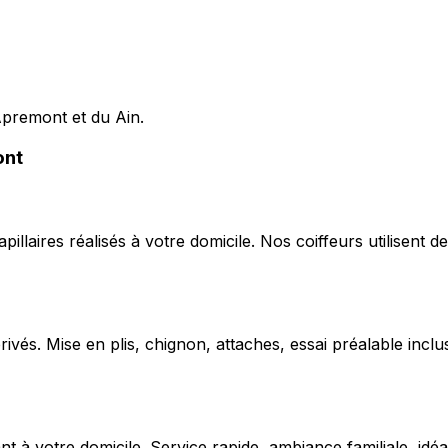
 Apremont et du Ain.
ont
capillaires réalisés à votre domicile. Nos coiffeurs utilise
ivés. Mise en plis, chignon, attaches, essai préalable inclu
 votre domicile. Service rapide, ambiance familiale, idéal