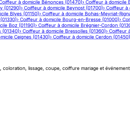
Coiffeur à domicile
Bénonces
(
01470
)
›
Coiffeur à domicile
y
(
01290
)
›
Coiffeur à domicile
Beynost
(
01700
)
›
Coiffeur à 
cile
Blyes
(
01150
)
›
Coiffeur à domicile
Bohas-Meyriat-Rign
(
01330
)
›
Coiffeur à domicile
Bourg-en-Bresse
(
01000
)
›
Coi
cile
Boz
(
01190
)
›
Coiffeur à domicile
Brégnier-Cordon
(
013
s
(
01340
)
›
Coiffeur à domicile
Bressolles
(
01360
)
›
Coiffeur 
micile
Ceignes
(
01430
)
›
Coiffeur à domicile
Cerdon
(
01450
g, coloration, lissage, coupe, coiffure mariage et événemen