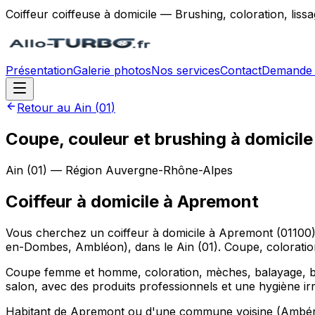
Coiffeur coiffeuse à domicile — Brushing, coloration, lis
Présentation
Galerie photos
Nos services
Contact
Demande 
Retour au
Ain
(
01
)
Coupe, couleur et brushing à domicil
Ain
(
01
) — Région
Auvergne-Rhône-Alpes
Coiffeur à domicile
à
Apremont
Vous cherchez un coiffeur à domicile à Apremont (01100
en-Dombes, Ambléon), dans le Ain (01). Coupe, coloration,
Coupe femme et homme, coloration, mèches, balayage, brus
salon, avec des produits professionnels et une hygiène ir
Habitant de Apremont ou d'une commune voisine (Ambéri