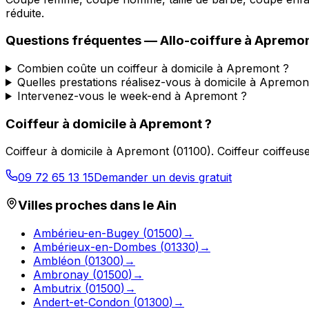
réduite.
Questions fréquentes —
Allo-coiffure
à
Apremo
Combien coûte un coiffeur à domicile à Apremont ?
Quelles prestations réalisez-vous à domicile à Apremon
Intervenez-vous le week-end à Apremont ?
Coiffeur à domicile
à
Apremont
?
Coiffeur à domicile
à
Apremont
(
01100
).
Coiffeur coiffeus
09 72 65 13 15
Demander un devis gratuit
Villes proches dans le
Ain
Ambérieu-en-Bugey
(
01500
)
→
Ambérieux-en-Dombes
(
01330
)
→
Ambléon
(
01300
)
→
Ambronay
(
01500
)
→
Ambutrix
(
01500
)
→
Andert-et-Condon
(
01300
)
→