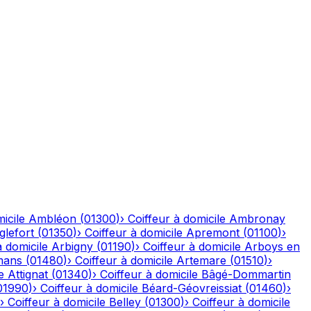
icile
Ambléon
(
01300
)
›
Coiffeur à domicile
Ambronay
glefort
(
01350
)
›
Coiffeur à domicile
Apremont
(
01100
)
›
à domicile
Arbigny
(
01190
)
›
Coiffeur à domicile
Arboys en
mans
(
01480
)
›
Coiffeur à domicile
Artemare
(
01510
)
›
e
Attignat
(
01340
)
›
Coiffeur à domicile
Bâgé-Dommartin
01990
)
›
Coiffeur à domicile
Béard-Géovreissiat
(
01460
)
›
›
Coiffeur à domicile
Belley
(
01300
)
›
Coiffeur à domicile