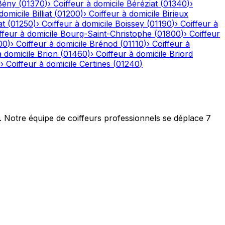
Bény
(
01370
)
›
Coiffeur à domicile
Béréziat
(
01340
)
›
domicile
Billiat
(
01200
)
›
Coiffeur à domicile
Birieux
at
(
01250
)
›
Coiffeur à domicile
Boissey
(
01190
)
›
Coiffeur à
ffeur à domicile
Bourg-Saint-Christophe
(
01800
)
›
Coiffeur
00
)
›
Coiffeur à domicile
Brénod
(
01110
)
›
Coiffeur à
à domicile
Brion
(
01460
)
›
Coiffeur à domicile
Briord
)
›
Coiffeur à domicile
Certines
(
01240
)
t. Notre équipe de coiffeurs professionnels se déplace 7