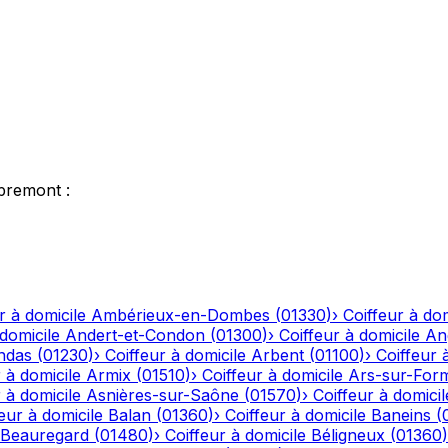
premont
:
r à domicile
Ambérieux-en-Dombes
(
01330
)
›
Coiffeur à dom
 domicile
Andert-et-Condon
(
01300
)
›
Coiffeur à domicile
An
ndas
(
01230
)
›
Coiffeur à domicile
Arbent
(
01100
)
›
Coiffeur 
 à domicile
Armix
(
01510
)
›
Coiffeur à domicile
Ars-sur-For
 à domicile
Asnières-sur-Saône
(
01570
)
›
Coiffeur à domicil
eur à domicile
Balan
(
01360
)
›
Coiffeur à domicile
Baneins
(
Beauregard
(
01480
)
›
Coiffeur à domicile
Béligneux
(
01360
)