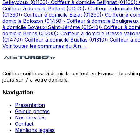
Belleydoux
(
01130
)
›
Coiffeur à domicile
Bellignat
(
01100
)
›
Coiffeur à domicile
Bettant
(
01500
)
›
Coiffeur à domicile
Be
(
01330
)
›
Coiffeur à domicile
Biziat
(
01290
)
›
Coiffeur à domi
domicile
Bolozon
(
01450
)
›
Coiffeur à domicile
Bouligneux
à domicile
Boyeux-Saint-Jérôme
(
01640
)
›
Coiffeur à domi
domicile
Brens
(
01300
)
›
Coiffeur à domicile
Bresse Vallon
(
01470
)
›
Coiffeur à domicile
Buellas
(
01310
)
›
Coiffeur à do
Voir toutes les communes du
Ain
→
Coiffeur coiffeuse à domicile partout en France : brushin
jours sur 7 à votre domicile.
Navigation
Présentation
Galerie photos
Nos services
Contact
Mentions légales