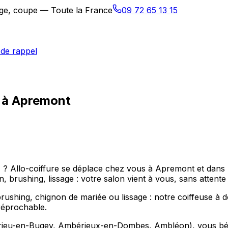
sage, coupe — Toute la France
09 72 65 13 15
de rappel
e à Apremont
) ? Allo-coiffure se déplace chez vous à Apremont et da
 brushing, lissage : votre salon vient à vous, sans attente
hing, chignon de mariée ou lissage : notre coiffeuse à do
réprochable.
eu-en-Bugey, Ambérieux-en-Dombes, Ambléon), vous bénéfi