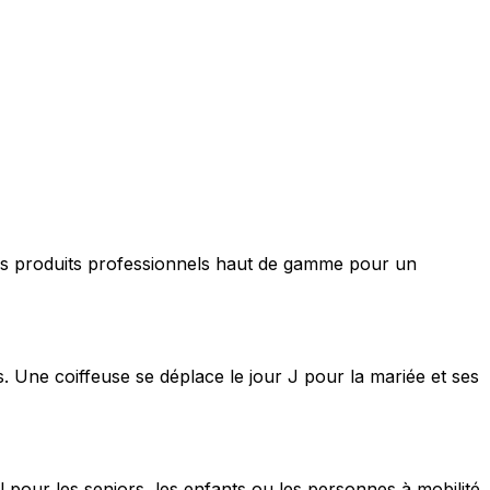
nt des produits professionnels haut de gamme pour un
s. Une coiffeuse se déplace le jour J pour la mariée et ses
 pour les seniors, les enfants ou les personnes à mobilité