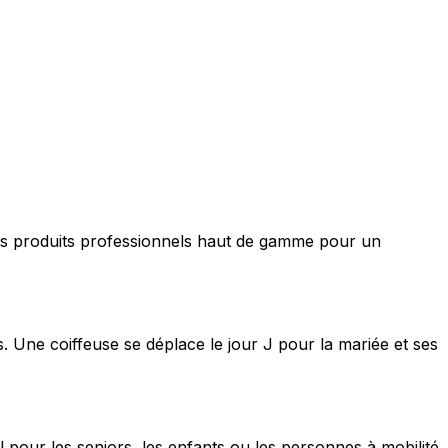
nt des produits professionnels haut de gamme pour un
s. Une coiffeuse se déplace le jour J pour la mariée et ses
 pour les seniors, les enfants ou les personnes à mobilité