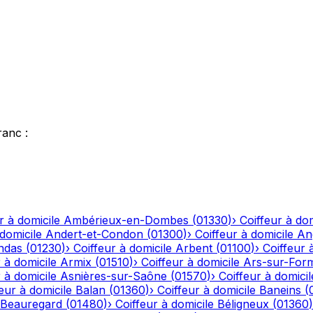
ranc
:
r à domicile
Ambérieux-en-Dombes
(
01330
)
›
Coiffeur à dom
 domicile
Andert-et-Condon
(
01300
)
›
Coiffeur à domicile
An
ndas
(
01230
)
›
Coiffeur à domicile
Arbent
(
01100
)
›
Coiffeur 
 à domicile
Armix
(
01510
)
›
Coiffeur à domicile
Ars-sur-For
 à domicile
Asnières-sur-Saône
(
01570
)
›
Coiffeur à domicil
eur à domicile
Balan
(
01360
)
›
Coiffeur à domicile
Baneins
(
Beauregard
(
01480
)
›
Coiffeur à domicile
Béligneux
(
01360
)