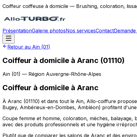
Coiffeur coiffeuse à domicile — Brushing, coloration, lis
Présentation
Galerie photos
Nos services
Contact
Demande 
Retour au
Ain
(
01
)
Coiffeur à domicile à Aranc (01110)
Ain
(
01
) — Région
Auvergne-Rhône-Alpes
Coiffeur à domicile
à
Aranc
À Aranc (01110) et dans tout le Ain, Allo-coiffure propo
Bugey, Ambérieux-en-Dombes, Ambléon) profitent d'une p
Coupe femme et homme, coloration, mèches, balayage, brus
avec des produits professionnels et une hygiène irréproc
Plutôt que de comparer les salons de Aranc et des envir