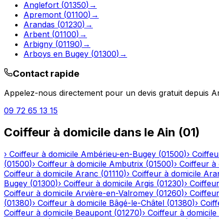
Anglefort
(
01350
)
→
Apremont
(
01100
)
→
Arandas
(
01230
)
→
Arbent
(
01100
)
→
Arbigny
(
01190
)
→
Arboys en Bugey
(
01300
)
→
Contact rapide
Appelez-nous directement pour un devis gratuit depuis
A
09 72 65 13 15
Coiffeur à domicile
dans le
Ain
(
01
)
›
Coiffeur à domicile
Ambérieu-en-Bugey
(
01500
)
›
Coiffeu
(
01500
)
›
Coiffeur à domicile
Ambutrix
(
01500
)
›
Coiffeur à
Coiffeur à domicile
Aranc
(
01110
)
›
Coiffeur à domicile
Ara
Bugey
(
01300
)
›
Coiffeur à domicile
Argis
(
01230
)
›
Coiffeur
Coiffeur à domicile
Arvière-en-Valromey
(
01260
)
›
Coiffeur
(
01380
)
›
Coiffeur à domicile
Bâgé-le-Châtel
(
01380
)
›
Coiff
Coiffeur à domicile
Beaupont
(
01270
)
›
Coiffeur à domicile