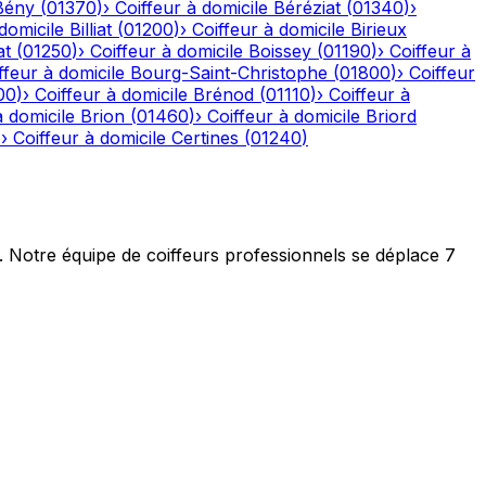
Bény
(
01370
)
›
Coiffeur à domicile
Béréziat
(
01340
)
›
domicile
Billiat
(
01200
)
›
Coiffeur à domicile
Birieux
at
(
01250
)
›
Coiffeur à domicile
Boissey
(
01190
)
›
Coiffeur à
ffeur à domicile
Bourg-Saint-Christophe
(
01800
)
›
Coiffeur
00
)
›
Coiffeur à domicile
Brénod
(
01110
)
›
Coiffeur à
à domicile
Brion
(
01460
)
›
Coiffeur à domicile
Briord
)
›
Coiffeur à domicile
Certines
(
01240
)
t. Notre équipe de coiffeurs professionnels se déplace 7