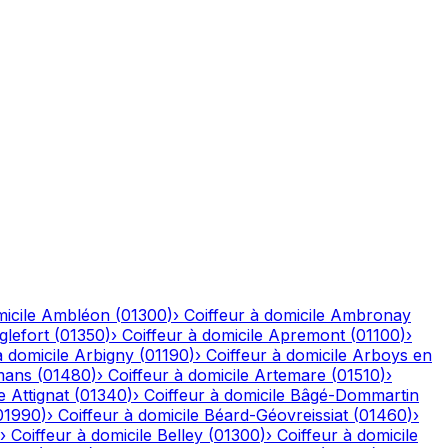
icile
Ambléon
(
01300
)
›
Coiffeur à domicile
Ambronay
glefort
(
01350
)
›
Coiffeur à domicile
Apremont
(
01100
)
›
à domicile
Arbigny
(
01190
)
›
Coiffeur à domicile
Arboys en
mans
(
01480
)
›
Coiffeur à domicile
Artemare
(
01510
)
›
e
Attignat
(
01340
)
›
Coiffeur à domicile
Bâgé-Dommartin
01990
)
›
Coiffeur à domicile
Béard-Géovreissiat
(
01460
)
›
›
Coiffeur à domicile
Belley
(
01300
)
›
Coiffeur à domicile