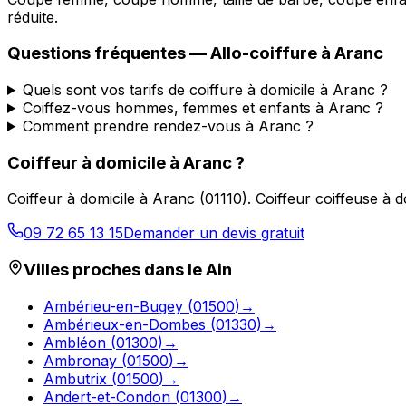
réduite.
Questions fréquentes —
Allo-coiffure
à
Aranc
Quels sont vos tarifs de coiffure à domicile à Aranc ?
Coiffez-vous hommes, femmes et enfants à Aranc ?
Comment prendre rendez-vous à Aranc ?
Coiffeur à domicile
à
Aranc
?
Coiffeur à domicile
à
Aranc
(
01110
).
Coiffeur coiffeuse à 
09 72 65 13 15
Demander un devis gratuit
Villes proches dans le
Ain
Ambérieu-en-Bugey
(
01500
)
→
Ambérieux-en-Dombes
(
01330
)
→
Ambléon
(
01300
)
→
Ambronay
(
01500
)
→
Ambutrix
(
01500
)
→
Andert-et-Condon
(
01300
)
→