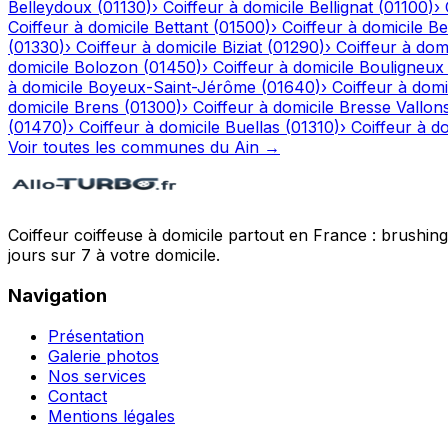
Belleydoux
(
01130
)
›
Coiffeur à domicile
Bellignat
(
01100
)
›
Coiffeur à domicile
Bettant
(
01500
)
›
Coiffeur à domicile
Be
(
01330
)
›
Coiffeur à domicile
Biziat
(
01290
)
›
Coiffeur à domi
domicile
Bolozon
(
01450
)
›
Coiffeur à domicile
Bouligneux
à domicile
Boyeux-Saint-Jérôme
(
01640
)
›
Coiffeur à domi
domicile
Brens
(
01300
)
›
Coiffeur à domicile
Bresse Vallon
(
01470
)
›
Coiffeur à domicile
Buellas
(
01310
)
›
Coiffeur à do
Voir toutes les communes du
Ain
→
Coiffeur coiffeuse à domicile partout en France : brushin
jours sur 7 à votre domicile.
Navigation
Présentation
Galerie photos
Nos services
Contact
Mentions légales