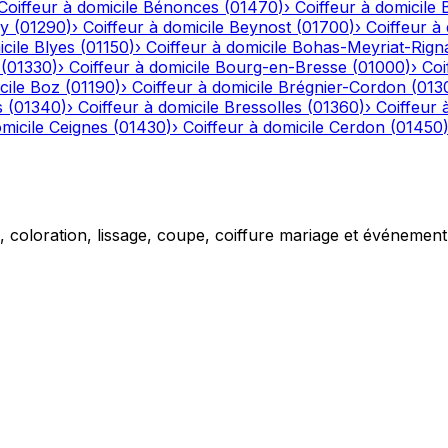
Coiffeur à domicile
Bénonces
(
01470
)
›
Coiffeur à domicile
y
(
01290
)
›
Coiffeur à domicile
Beynost
(
01700
)
›
Coiffeur à 
cile
Blyes
(
01150
)
›
Coiffeur à domicile
Bohas-Meyriat-Rign
(
01330
)
›
Coiffeur à domicile
Bourg-en-Bresse
(
01000
)
›
Coi
cile
Boz
(
01190
)
›
Coiffeur à domicile
Brégnier-Cordon
(
013
s
(
01340
)
›
Coiffeur à domicile
Bressolles
(
01360
)
›
Coiffeur 
micile
Ceignes
(
01430
)
›
Coiffeur à domicile
Cerdon
(
01450
g, coloration, lissage, coupe, coiffure mariage et événemen