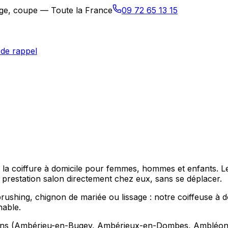
sage, coupe — Toute la France
09 72 65 13 15
de rappel
se la coiffure à domicile pour femmes, hommes et enfants. 
restation salon directement chez eux, sans se déplacer.
hing, chignon de mariée ou lissage : notre coiffeuse à dom
hable.
ons (Ambérieu-en-Bugey, Ambérieux-en-Dombes, Ambléon), p