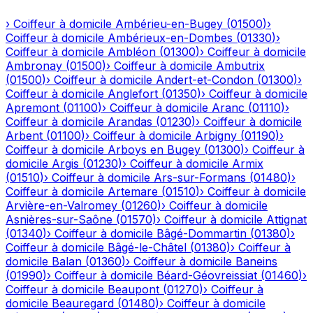
›
Coiffeur à domicile
Ambérieu-en-Bugey
(
01500
)
›
Coiffeur à domicile
Ambérieux-en-Dombes
(
01330
)
›
Coiffeur à domicile
Ambléon
(
01300
)
›
Coiffeur à domicile
Ambronay
(
01500
)
›
Coiffeur à domicile
Ambutrix
(
01500
)
›
Coiffeur à domicile
Andert-et-Condon
(
01300
)
›
Coiffeur à domicile
Anglefort
(
01350
)
›
Coiffeur à domicile
Apremont
(
01100
)
›
Coiffeur à domicile
Aranc
(
01110
)
›
Coiffeur à domicile
Arandas
(
01230
)
›
Coiffeur à domicile
Arbent
(
01100
)
›
Coiffeur à domicile
Arbigny
(
01190
)
›
Coiffeur à domicile
Arboys en Bugey
(
01300
)
›
Coiffeur à
domicile
Argis
(
01230
)
›
Coiffeur à domicile
Armix
(
01510
)
›
Coiffeur à domicile
Ars-sur-Formans
(
01480
)
›
Coiffeur à domicile
Artemare
(
01510
)
›
Coiffeur à domicile
Arvière-en-Valromey
(
01260
)
›
Coiffeur à domicile
Asnières-sur-Saône
(
01570
)
›
Coiffeur à domicile
Attignat
(
01340
)
›
Coiffeur à domicile
Bâgé-Dommartin
(
01380
)
›
Coiffeur à domicile
Bâgé-le-Châtel
(
01380
)
›
Coiffeur à
domicile
Balan
(
01360
)
›
Coiffeur à domicile
Baneins
(
01990
)
›
Coiffeur à domicile
Béard-Géovreissiat
(
01460
)
›
Coiffeur à domicile
Beaupont
(
01270
)
›
Coiffeur à
domicile
Beauregard
(
01480
)
›
Coiffeur à domicile