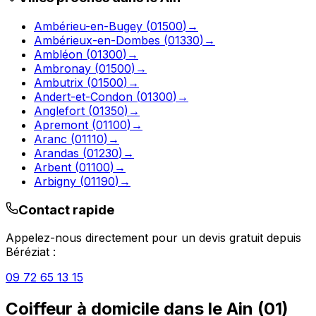
Ambérieu-en-Bugey
(
01500
)
→
Ambérieux-en-Dombes
(
01330
)
→
Ambléon
(
01300
)
→
Ambronay
(
01500
)
→
Ambutrix
(
01500
)
→
Andert-et-Condon
(
01300
)
→
Anglefort
(
01350
)
→
Apremont
(
01100
)
→
Aranc
(
01110
)
→
Arandas
(
01230
)
→
Arbent
(
01100
)
→
Arbigny
(
01190
)
→
Contact rapide
Appelez-nous directement pour un devis gratuit depuis
Béréziat
:
09 72 65 13 15
Coiffeur à domicile
dans le
Ain
(
01
)