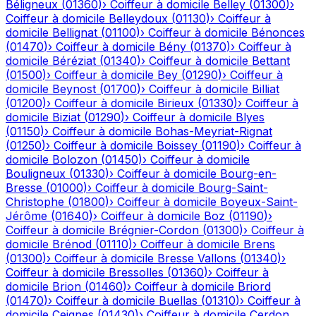
Béligneux
(
01360
)
›
Coiffeur à domicile
Belley
(
01300
)
›
Coiffeur à domicile
Belleydoux
(
01130
)
›
Coiffeur à
domicile
Bellignat
(
01100
)
›
Coiffeur à domicile
Bénonces
(
01470
)
›
Coiffeur à domicile
Bény
(
01370
)
›
Coiffeur à
domicile
Béréziat
(
01340
)
›
Coiffeur à domicile
Bettant
(
01500
)
›
Coiffeur à domicile
Bey
(
01290
)
›
Coiffeur à
domicile
Beynost
(
01700
)
›
Coiffeur à domicile
Billiat
(
01200
)
›
Coiffeur à domicile
Birieux
(
01330
)
›
Coiffeur à
domicile
Biziat
(
01290
)
›
Coiffeur à domicile
Blyes
(
01150
)
›
Coiffeur à domicile
Bohas-Meyriat-Rignat
(
01250
)
›
Coiffeur à domicile
Boissey
(
01190
)
›
Coiffeur à
domicile
Bolozon
(
01450
)
›
Coiffeur à domicile
Bouligneux
(
01330
)
›
Coiffeur à domicile
Bourg-en-
Bresse
(
01000
)
›
Coiffeur à domicile
Bourg-Saint-
Christophe
(
01800
)
›
Coiffeur à domicile
Boyeux-Saint-
Jérôme
(
01640
)
›
Coiffeur à domicile
Boz
(
01190
)
›
Coiffeur à domicile
Brégnier-Cordon
(
01300
)
›
Coiffeur à
domicile
Brénod
(
01110
)
›
Coiffeur à domicile
Brens
(
01300
)
›
Coiffeur à domicile
Bresse Vallons
(
01340
)
›
Coiffeur à domicile
Bressolles
(
01360
)
›
Coiffeur à
domicile
Brion
(
01460
)
›
Coiffeur à domicile
Briord
(
01470
)
›
Coiffeur à domicile
Buellas
(
01310
)
›
Coiffeur à
domicile
Ceignes
(
01430
)
›
Coiffeur à domicile
Cerdon