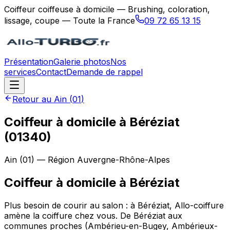
Coiffeur coiffeuse à domicile — Brushing, coloration,
lissage, coupe — Toute la France
09 72 65 13 15
Présentation
Galerie photos
Nos
services
Contact
Demande de rappel
Retour au
Ain
(
01
)
Coiffeur à domicile à Béréziat
(01340)
Ain
(
01
) — Région
Auvergne-Rhône-Alpes
Coiffeur à domicile
à
Béréziat
Plus besoin de courir au salon : à Béréziat, Allo-coiffure
amène la coiffure chez vous. De Béréziat aux
communes proches (Ambérieu-en-Bugey, Ambérieux-