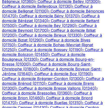
Béligneux
(
01360
)
›
Coiffeur à domicile
Belley
(
01300
)
›
Coiffeur à domicile
Belleydoux
(
01130
)
›
Coiffeur à
domicile
Bellignat
(
01100
)
›
Coiffeur à domicile
Bénonces
(
01470
)
›
Coiffeur à domicile
Bény
(
01370
)
›
Coiffeur à
domicile
Béréziat
(
01340
)
›
Coiffeur à domicile
Bettant
(
01500
)
›
Coiffeur à domicile
Bey
(
01290
)
›
Coiffeur à
domicile
Beynost
(
01700
)
›
Coiffeur à domicile
Billiat
(
01200
)
›
Coiffeur à domicile
Birieux
(
01330
)
›
Coiffeur à
domicile
Biziat
(
01290
)
›
Coiffeur à domicile
Blyes
(
01150
)
›
Coiffeur à domicile
Bohas-Meyriat-Rignat
(
01250
)
›
Coiffeur à domicile
Boissey
(
01190
)
›
Coiffeur à
domicile
Bolozon
(
01450
)
›
Coiffeur à domicile
Bouligneux
(
01330
)
›
Coiffeur à domicile
Bourg-en-
Bresse
(
01000
)
›
Coiffeur à domicile
Bourg-Saint-
Christophe
(
01800
)
›
Coiffeur à domicile
Boyeux-Saint-
Jérôme
(
01640
)
›
Coiffeur à domicile
Boz
(
01190
)
›
Coiffeur à domicile
Brégnier-Cordon
(
01300
)
›
Coiffeur à
domicile
Brénod
(
01110
)
›
Coiffeur à domicile
Brens
(
01300
)
›
Coiffeur à domicile
Bresse Vallons
(
01340
)
›
Coiffeur à domicile
Bressolles
(
01360
)
›
Coiffeur à
domicile
Brion
(
01460
)
›
Coiffeur à domicile
Briord
(
01470
)
›
Coiffeur à domicile
Buellas
(
01310
)
›
Coiffeur à
domicile
Ceignes
(
01430
)
›
Coiffeur à domicile
Cerdon