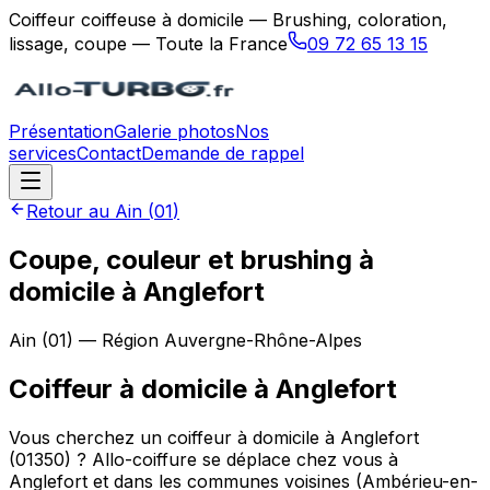
Coiffeur coiffeuse à domicile — Brushing, coloration,
lissage, coupe — Toute la France
09 72 65 13 15
Présentation
Galerie photos
Nos
services
Contact
Demande de rappel
Retour au
Ain
(
01
)
Coupe, couleur et brushing à
domicile à Anglefort
Ain
(
01
) — Région
Auvergne-Rhône-Alpes
Coiffeur à domicile
à
Anglefort
Vous cherchez un coiffeur à domicile à Anglefort
(01350) ? Allo-coiffure se déplace chez vous à
Anglefort et dans les communes voisines (Ambérieu-en-