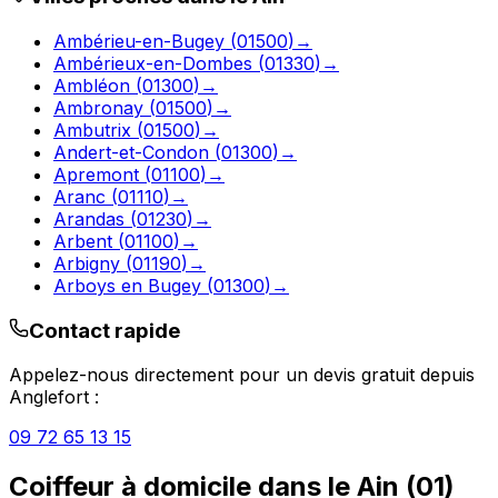
Ambérieu-en-Bugey
(
01500
)
→
Ambérieux-en-Dombes
(
01330
)
→
Ambléon
(
01300
)
→
Ambronay
(
01500
)
→
Ambutrix
(
01500
)
→
Andert-et-Condon
(
01300
)
→
Apremont
(
01100
)
→
Aranc
(
01110
)
→
Arandas
(
01230
)
→
Arbent
(
01100
)
→
Arbigny
(
01190
)
→
Arboys en Bugey
(
01300
)
→
Contact rapide
Appelez-nous directement pour un devis gratuit depuis
Anglefort
:
09 72 65 13 15
Coiffeur à domicile
dans le
Ain
(
01
)