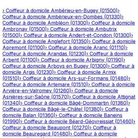
›
Coiffeur à domicile
Ambérieu-en-Bugey
(
01500
)
›
Coiffeur à domicile
Ambérieux-en-Dombes
(
01330
)
›
Coiffeur à domicile
Ambléon
(
01300
)
›
Coiffeur à domicile
Ambronay
(
01500
)
›
Coiffeur à domicile
Ambutrix
(
01500
)
›
Coiffeur à domicile
Andert-et-Condon
(
01300
)
›
Coiffeur à domicile
Anglefort
(
01350
)
›
Coiffeur à domicile
Apremont
(
01100
)
›
Coiffeur à domicile
Aranc
(
01110
)
›
Coiffeur à domicile
Arandas
(
01230
)
›
Coiffeur à domicile
Arbent
(
01100
)
›
Coiffeur à domicile
Arbigny
(
01190
)
›
Coiffeur à domicile
Arboys en Bugey
(
01300
)
›
Coiffeur à
domicile
Argis
(
01230
)
›
Coiffeur à domicile
Armix
(
01510
)
›
Coiffeur à domicile
Ars-sur-Formans
(
01480
)
›
Coiffeur à domicile
Artemare
(
01510
)
›
Coiffeur à domicile
Arvière-en-Valromey
(
01260
)
›
Coiffeur à domicile
Asnières-sur-Saône
(
01570
)
›
Coiffeur à domicile
Attignat
(
01340
)
›
Coiffeur à domicile
Bâgé-Dommartin
(
01380
)
›
Coiffeur à domicile
Bâgé-le-Châtel
(
01380
)
›
Coiffeur à
domicile
Balan
(
01360
)
›
Coiffeur à domicile
Baneins
(
01990
)
›
Coiffeur à domicile
Béard-Géovreissiat
(
01460
)
›
Coiffeur à domicile
Beaupont
(
01270
)
›
Coiffeur à
domicile
Beauregard
(
01480
)
›
Coiffeur à domicile