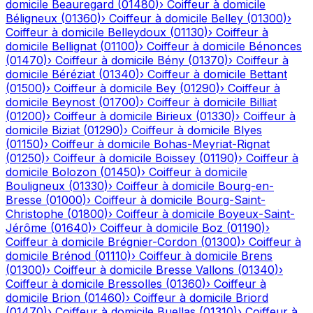
domicile
Beauregard
(
01480
)
›
Coiffeur à domicile
Béligneux
(
01360
)
›
Coiffeur à domicile
Belley
(
01300
)
›
Coiffeur à domicile
Belleydoux
(
01130
)
›
Coiffeur à
domicile
Bellignat
(
01100
)
›
Coiffeur à domicile
Bénonces
(
01470
)
›
Coiffeur à domicile
Bény
(
01370
)
›
Coiffeur à
domicile
Béréziat
(
01340
)
›
Coiffeur à domicile
Bettant
(
01500
)
›
Coiffeur à domicile
Bey
(
01290
)
›
Coiffeur à
domicile
Beynost
(
01700
)
›
Coiffeur à domicile
Billiat
(
01200
)
›
Coiffeur à domicile
Birieux
(
01330
)
›
Coiffeur à
domicile
Biziat
(
01290
)
›
Coiffeur à domicile
Blyes
(
01150
)
›
Coiffeur à domicile
Bohas-Meyriat-Rignat
(
01250
)
›
Coiffeur à domicile
Boissey
(
01190
)
›
Coiffeur à
domicile
Bolozon
(
01450
)
›
Coiffeur à domicile
Bouligneux
(
01330
)
›
Coiffeur à domicile
Bourg-en-
Bresse
(
01000
)
›
Coiffeur à domicile
Bourg-Saint-
Christophe
(
01800
)
›
Coiffeur à domicile
Boyeux-Saint-
Jérôme
(
01640
)
›
Coiffeur à domicile
Boz
(
01190
)
›
Coiffeur à domicile
Brégnier-Cordon
(
01300
)
›
Coiffeur à
domicile
Brénod
(
01110
)
›
Coiffeur à domicile
Brens
(
01300
)
›
Coiffeur à domicile
Bresse Vallons
(
01340
)
›
Coiffeur à domicile
Bressolles
(
01360
)
›
Coiffeur à
domicile
Brion
(
01460
)
›
Coiffeur à domicile
Briord
(
01470
)
›
Coiffeur à domicile
Buellas
(
01310
)
›
Coiffeur à