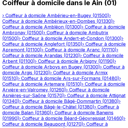
Coiffeur à domicile
dans le
Ain
(
01
)
›
Coiffeur à domicile
Ambérieu-en-Bugey
(
01500
)
›
Coiffeur à domicile
Ambérieux-en-Dombes
(
01330
)
›
Coiffeur à domicile
Ambléon
(
01300
)
›
Coiffeur à domicile
Ambronay
(
01500
)
›
Coiffeur à domicile
Ambutrix
(
01500
)
›
Coiffeur à domicile
Andert-et-Condon
(
01300
)
›
Coiffeur à domicile
Anglefort
(
01350
)
›
Coiffeur à domicile
Apremont
(
01100
)
›
Coiffeur à domicile
Aranc
(
01110
)
›
Coiffeur à domicile
Arandas
(
01230
)
›
Coiffeur à domicile
Arbent
(
01100
)
›
Coiffeur à domicile
Arbigny
(
01190
)
›
Coiffeur à domicile
Arboys en Bugey
(
01300
)
›
Coiffeur à
domicile
Argis
(
01230
)
›
Coiffeur à domicile
Armix
(
01510
)
›
Coiffeur à domicile
Ars-sur-Formans
(
01480
)
›
Coiffeur à domicile
Artemare
(
01510
)
›
Coiffeur à domicile
Arvière-en-Valromey
(
01260
)
›
Coiffeur à domicile
Asnières-sur-Saône
(
01570
)
›
Coiffeur à domicile
Attignat
(
01340
)
›
Coiffeur à domicile
Bâgé-Dommartin
(
01380
)
›
Coiffeur à domicile
Bâgé-le-Châtel
(
01380
)
›
Coiffeur à
domicile
Balan
(
01360
)
›
Coiffeur à domicile
Baneins
(
01990
)
›
Coiffeur à domicile
Béard-Géovreissiat
(
01460
)
›
Coiffeur à domicile
Beaupont
(
01270
)
›
Coiffeur à