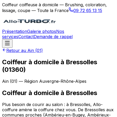
Coiffeur coiffeuse à domicile — Brushing, coloration,
lissage, coupe — Toute la France
09 72 65 13 15
Présentation
Galerie photos
Nos
services
Contact
Demande de rappel
Retour au
Ain
(
01
)
Coiffeur à domicile à Bressolles
(01360)
Ain
(
01
) — Région
Auvergne-Rhône-Alpes
Coiffeur à domicile
à
Bressolles
Plus besoin de courir au salon : à Bressolles, Allo-
coiffure amène la coiffure chez vous. De Bressolles aux
communes proches (Ambérieu-en-Bugey, Ambérieux-