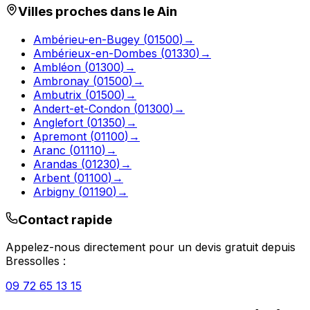
Villes proches dans le
Ain
Ambérieu-en-Bugey
(
01500
)
→
Ambérieux-en-Dombes
(
01330
)
→
Ambléon
(
01300
)
→
Ambronay
(
01500
)
→
Ambutrix
(
01500
)
→
Andert-et-Condon
(
01300
)
→
Anglefort
(
01350
)
→
Apremont
(
01100
)
→
Aranc
(
01110
)
→
Arandas
(
01230
)
→
Arbent
(
01100
)
→
Arbigny
(
01190
)
→
Contact rapide
Appelez-nous directement pour un devis gratuit depuis
Bressolles
:
09 72 65 13 15