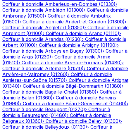
Coiffeur à domicile
Ambérieux-en-Dombes
(
01330
)
›
Coiffeur à domicile
Ambléon
(
01300
)
›
Coiffeur à domicile
Ambronay
(
01500
)
›
Coiffeur à domicile
Ambutrix
(
01500
)
›
Coiffeur à domicile
Andert-et-Condon
(
01300
)
›
Coiffeur à domicile
Anglefort
(
01350
)
›
Coiffeur à domicile
Apremont
(
01100
)
›
Coiffeur à domicile
Aranc
(
01110
)
›
Coiffeur à domicile
Arandas
(
01230
)
›
Coiffeur à domicile
Arbent
(
01100
)
›
Coiffeur à domicile
Arbigny
(
01190
)
›
Coiffeur à domicile
Arboys en Bugey
(
01300
)
›
Coiffeur à
domicile
Argis
(
01230
)
›
Coiffeur à domicile
Armix
(
01510
)
›
Coiffeur à domicile
Ars-sur-Formans
(
01480
)
›
Coiffeur à domicile
Artemare
(
01510
)
›
Coiffeur à domicile
Arvière-en-Valromey
(
01260
)
›
Coiffeur à domicile
Asnières-sur-Saône
(
01570
)
›
Coiffeur à domicile
Attignat
(
01340
)
›
Coiffeur à domicile
Bâgé-Dommartin
(
01380
)
›
Coiffeur à domicile
Bâgé-le-Châtel
(
01380
)
›
Coiffeur à
domicile
Balan
(
01360
)
›
Coiffeur à domicile
Baneins
(
01990
)
›
Coiffeur à domicile
Béard-Géovreissiat
(
01460
)
›
Coiffeur à domicile
Beaupont
(
01270
)
›
Coiffeur à
domicile
Beauregard
(
01480
)
›
Coiffeur à domicile
Béligneux
(
01360
)
›
Coiffeur à domicile
Belley
(
01300
)
›
Coiffeur à domicile
Belleydoux
(
01130
)
›
Coiffeur à