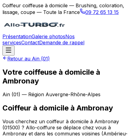
Coiffeur coiffeuse à domicile — Brushing, coloration,
lissage, coupe — Toute la France
09 72 65 13 15
Présentation
Galerie photos
Nos
services
Contact
Demande de rappel
Retour au
Ain
(
01
)
Votre coiffeuse à domicile à
Ambronay
Ain
(
01
) — Région
Auvergne-Rhône-Alpes
Coiffeur à domicile
à
Ambronay
Vous cherchez un coiffeur à domicile à Ambronay
(01500) ? Allo-coiffure se déplace chez vous à
Ambronay et dans les communes voisines (Ambérieu-