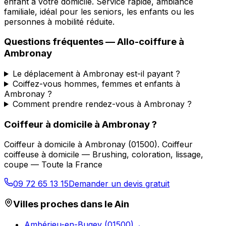
enfant à votre domicile. Service rapide, ambiance
familiale, idéal pour les seniors, les enfants ou les
personnes à mobilité réduite.
Questions fréquentes —
Allo-coiffure
à
Ambronay
Le déplacement à Ambronay est-il payant ?
Coiffez-vous hommes, femmes et enfants à
Ambronay ?
Comment prendre rendez-vous à Ambronay ?
Coiffeur à domicile
à
Ambronay
?
Coiffeur à domicile
à
Ambronay
(
01500
).
Coiffeur
coiffeuse à domicile — Brushing, coloration, lissage,
coupe — Toute la France
09 72 65 13 15
Demander un devis gratuit
Villes proches dans le
Ain
Ambérieu-en-Bugey
(
01500
)
→