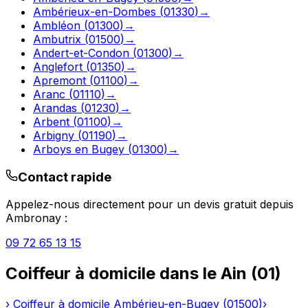
Ambérieux-en-Dombes
(
01330
)
→
Ambléon
(
01300
)
→
Ambutrix
(
01500
)
→
Andert-et-Condon
(
01300
)
→
Anglefort
(
01350
)
→
Apremont
(
01100
)
→
Aranc
(
01110
)
→
Arandas
(
01230
)
→
Arbent
(
01100
)
→
Arbigny
(
01190
)
→
Arboys en Bugey
(
01300
)
→
Contact rapide
Appelez-nous directement pour un devis gratuit depuis
Ambronay
:
09 72 65 13 15
Coiffeur à domicile
dans le
Ain
(
01
)
›
Coiffeur à domicile
Ambérieu-en-Bugey
(
01500
)
›