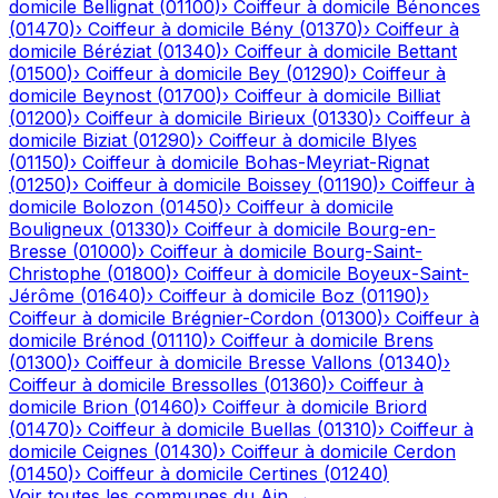
domicile
Bellignat
(
01100
)
›
Coiffeur à domicile
Bénonces
(
01470
)
›
Coiffeur à domicile
Bény
(
01370
)
›
Coiffeur à
domicile
Béréziat
(
01340
)
›
Coiffeur à domicile
Bettant
(
01500
)
›
Coiffeur à domicile
Bey
(
01290
)
›
Coiffeur à
domicile
Beynost
(
01700
)
›
Coiffeur à domicile
Billiat
(
01200
)
›
Coiffeur à domicile
Birieux
(
01330
)
›
Coiffeur à
domicile
Biziat
(
01290
)
›
Coiffeur à domicile
Blyes
(
01150
)
›
Coiffeur à domicile
Bohas-Meyriat-Rignat
(
01250
)
›
Coiffeur à domicile
Boissey
(
01190
)
›
Coiffeur à
domicile
Bolozon
(
01450
)
›
Coiffeur à domicile
Bouligneux
(
01330
)
›
Coiffeur à domicile
Bourg-en-
Bresse
(
01000
)
›
Coiffeur à domicile
Bourg-Saint-
Christophe
(
01800
)
›
Coiffeur à domicile
Boyeux-Saint-
Jérôme
(
01640
)
›
Coiffeur à domicile
Boz
(
01190
)
›
Coiffeur à domicile
Brégnier-Cordon
(
01300
)
›
Coiffeur à
domicile
Brénod
(
01110
)
›
Coiffeur à domicile
Brens
(
01300
)
›
Coiffeur à domicile
Bresse Vallons
(
01340
)
›
Coiffeur à domicile
Bressolles
(
01360
)
›
Coiffeur à
domicile
Brion
(
01460
)
›
Coiffeur à domicile
Briord
(
01470
)
›
Coiffeur à domicile
Buellas
(
01310
)
›
Coiffeur à
domicile
Ceignes
(
01430
)
›
Coiffeur à domicile
Cerdon
(
01450
)
›
Coiffeur à domicile
Certines
(
01240
)
Voir toutes les communes du
Ain
→