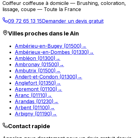
Coiffeur coiffeuse à domicile — Brushing, coloration,
lissage, coupe — Toute la France
09 72 65 13 15
Demander un devis gratuit
Villes proches dans le
Ain
Ambérieu-en-Bugey
(
01500
)
→
Ambérieux-en-Dombes
(
01330
)
→
Ambléon
(
01300
)
→
Ambronay
(
01500
)
→
Ambutrix
(
01500
)
→
Andert-et-Condon
(
01300
)
→
Anglefort
(
01350
)
→
Apremont
(
01100
)
→
Aranc
(
01110
)
→
Arandas
(
01230
)
→
Arbent
(
01100
)
→
Arbigny
(
01190
)
→
Contact rapide