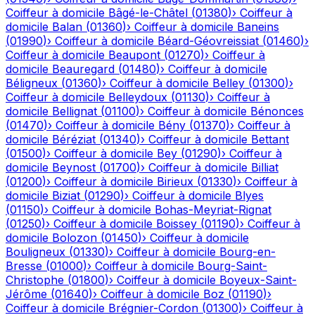
Coiffeur à domicile
Bâgé-le-Châtel
(
01380
)
›
Coiffeur à
domicile
Balan
(
01360
)
›
Coiffeur à domicile
Baneins
(
01990
)
›
Coiffeur à domicile
Béard-Géovreissiat
(
01460
)
›
Coiffeur à domicile
Beaupont
(
01270
)
›
Coiffeur à
domicile
Beauregard
(
01480
)
›
Coiffeur à domicile
Béligneux
(
01360
)
›
Coiffeur à domicile
Belley
(
01300
)
›
Coiffeur à domicile
Belleydoux
(
01130
)
›
Coiffeur à
domicile
Bellignat
(
01100
)
›
Coiffeur à domicile
Bénonces
(
01470
)
›
Coiffeur à domicile
Bény
(
01370
)
›
Coiffeur à
domicile
Béréziat
(
01340
)
›
Coiffeur à domicile
Bettant
(
01500
)
›
Coiffeur à domicile
Bey
(
01290
)
›
Coiffeur à
domicile
Beynost
(
01700
)
›
Coiffeur à domicile
Billiat
(
01200
)
›
Coiffeur à domicile
Birieux
(
01330
)
›
Coiffeur à
domicile
Biziat
(
01290
)
›
Coiffeur à domicile
Blyes
(
01150
)
›
Coiffeur à domicile
Bohas-Meyriat-Rignat
(
01250
)
›
Coiffeur à domicile
Boissey
(
01190
)
›
Coiffeur à
domicile
Bolozon
(
01450
)
›
Coiffeur à domicile
Bouligneux
(
01330
)
›
Coiffeur à domicile
Bourg-en-
Bresse
(
01000
)
›
Coiffeur à domicile
Bourg-Saint-
Christophe
(
01800
)
›
Coiffeur à domicile
Boyeux-Saint-
Jérôme
(
01640
)
›
Coiffeur à domicile
Boz
(
01190
)
›
Coiffeur à domicile
Brégnier-Cordon
(
01300
)
›
Coiffeur à