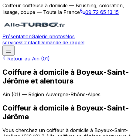
Coiffeur coiffeuse à domicile — Brushing, coloration,
lissage, coupe — Toute la France
09 72 65 13 15
Présentation
Galerie photos
Nos
services
Contact
Demande de rappel
Retour au
Ain
(
01
)
Coiffure à domicile à Boyeux-Saint-
Jérôme et alentours
Ain
(
01
) — Région
Auvergne-Rhône-Alpes
Coiffeur à domicile
à
Boyeux-Saint-
Jérôme
Vous cherchez un coiffeur à domicile à Boyeux-Saint-