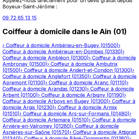
Appelez-nous directement pour un devis gratuit depuis
Boyeux-Saint-Jérôme
:
09 72 65 13 15
Coiffeur à domicile
dans le
Ain
(
01
)
›
Coiffeur à domicile
Ambérieu-en-Bugey
(
01500
)
›
Coiffeur à domicile
Ambérieux-en-Dombes
(
01330
)
›
Coiffeur à domicile
Ambléon
(
01300
)
›
Coiffeur à domicile
Ambronay
(
01500
)
›
Coiffeur à domicile
Ambutrix
(
01500
)
›
Coiffeur à domicile
Andert-et-Condon
(
01300
)
›
Coiffeur à domicile
Anglefort
(
01350
)
›
Coiffeur à domicile
Apremont
(
01100
)
›
Coiffeur à domicile
Aranc
(
01110
)
›
Coiffeur à domicile
Arandas
(
01230
)
›
Coiffeur à domicile
Arbent
(
01100
)
›
Coiffeur à domicile
Arbigny
(
01190
)
›
Coiffeur à domicile
Arboys en Bugey
(
01300
)
›
Coiffeur à
domicile
Argis
(
01230
)
›
Coiffeur à domicile
Armix
(
01510
)
›
Coiffeur à domicile
Ars-sur-Formans
(
01480
)
›
Coiffeur à domicile
Artemare
(
01510
)
›
Coiffeur à domicile
Arvière-en-Valromey
(
01260
)
›
Coiffeur à domicile
Asnières-sur-Saône
(
01570
)
›
Coiffeur à domicile
Attignat
(
01340
)
›
Coiffeur à domicile
Bâgé-Dommartin
(
01380
)
›