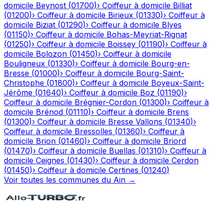
domicile
Beynost
(
01700
)
›
Coiffeur à domicile
Billiat
(
01200
)
›
Coiffeur à domicile
Birieux
(
01330
)
›
Coiffeur à
domicile
Biziat
(
01290
)
›
Coiffeur à domicile
Blyes
(
01150
)
›
Coiffeur à domicile
Bohas-Meyriat-Rignat
(
01250
)
›
Coiffeur à domicile
Boissey
(
01190
)
›
Coiffeur à
domicile
Bolozon
(
01450
)
›
Coiffeur à domicile
Bouligneux
(
01330
)
›
Coiffeur à domicile
Bourg-en-
Bresse
(
01000
)
›
Coiffeur à domicile
Bourg-Saint-
Christophe
(
01800
)
›
Coiffeur à domicile
Boyeux-Saint-
Jérôme
(
01640
)
›
Coiffeur à domicile
Boz
(
01190
)
›
Coiffeur à domicile
Brégnier-Cordon
(
01300
)
›
Coiffeur à
domicile
Brénod
(
01110
)
›
Coiffeur à domicile
Brens
(
01300
)
›
Coiffeur à domicile
Bresse Vallons
(
01340
)
›
Coiffeur à domicile
Bressolles
(
01360
)
›
Coiffeur à
domicile
Brion
(
01460
)
›
Coiffeur à domicile
Briord
(
01470
)
›
Coiffeur à domicile
Buellas
(
01310
)
›
Coiffeur à
domicile
Ceignes
(
01430
)
›
Coiffeur à domicile
Cerdon
(
01450
)
›
Coiffeur à domicile
Certines
(
01240
)
Voir toutes les communes du
Ain
→