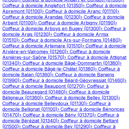
Coiffeur à domicile
Anglefort
(
01350
)
›
Coiffeur à domicile
Apremont
(
01100
)
›
Coiffeur à domicile
Aranc
(
01110
)
›
Coiffeur à domicile
Arandas
(
01230
)
›
Coiffeur à domicile
Arbent
(
01100
)
›
Coiffeur à domicile
Arbigny
(
01190
)
›
Coiffeur à domicile
Arboys en Bugey
(
01300
)
›
Coiffeur à
domicile
Argis
(
01230
)
›
Coiffeur à domicile
Armix
(
01510
)
›
Coiffeur à domicile
Ars-sur-Formans
(
01480
)
›
Coiffeur à domicile
Artemare
(
01510
)
›
Coiffeur à domicile
Arvière-en-Valromey
(
01260
)
›
Coiffeur à domicile
Asnières-sur-Saône
(
01570
)
›
Coiffeur à domicile
Attignat
(
01340
)
›
Coiffeur à domicile
Bâgé-Dommartin
(
01380
)
›
Coiffeur à domicile
Bâgé-le-Châtel
(
01380
)
›
Coiffeur à
domicile
Balan
(
01360
)
›
Coiffeur à domicile
Baneins
(
01990
)
›
Coiffeur à domicile
Béard-Géovreissiat
(
01460
)
›
Coiffeur à domicile
Beaupont
(
01270
)
›
Coiffeur à
domicile
Beauregard
(
01480
)
›
Coiffeur à domicile
Béligneux
(
01360
)
›
Coiffeur à domicile
Belley
(
01300
)
›
Coiffeur à domicile
Belleydoux
(
01130
)
›
Coiffeur à
domicile
Bellignat
(
01100
)
›
Coiffeur à domicile
Bénonces
(
01470
)
›
Coiffeur à domicile
Bény
(
01370
)
›
Coiffeur à
domicile
Béréziat
(
01340
)
›
Coiffeur à domicile
Bettant
(
01500
)
›
Coiffeur à domicile
Bey
(
01290
)
›
Coiffeur à