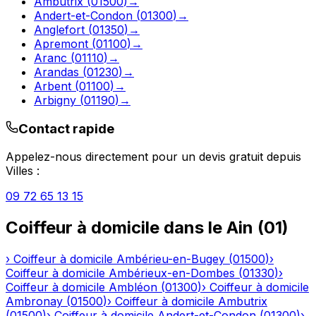
Ambutrix
(
01500
)
→
Andert-et-Condon
(
01300
)
→
Anglefort
(
01350
)
→
Apremont
(
01100
)
→
Aranc
(
01110
)
→
Arandas
(
01230
)
→
Arbent
(
01100
)
→
Arbigny
(
01190
)
→
Contact rapide
Appelez-nous directement pour un devis gratuit depuis
Villes
:
09 72 65 13 15
Coiffeur à domicile
dans le
Ain
(
01
)
›
Coiffeur à domicile
Ambérieu-en-Bugey
(
01500
)
›
Coiffeur à domicile
Ambérieux-en-Dombes
(
01330
)
›
Coiffeur à domicile
Ambléon
(
01300
)
›
Coiffeur à domicile
Ambronay
(
01500
)
›
Coiffeur à domicile
Ambutrix
(
01500
)
›
Coiffeur à domicile
Andert-et-Condon
(
01300
)
›