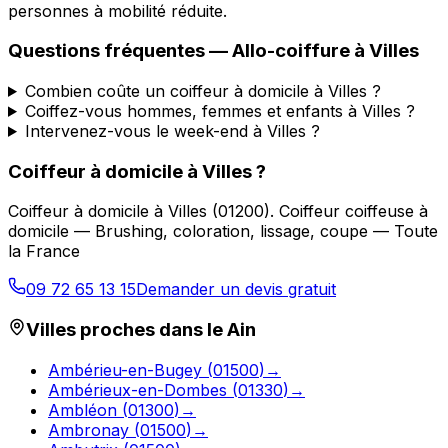
personnes à mobilité réduite.
Questions fréquentes —
Allo-coiffure
à
Villes
Combien coûte un coiffeur à domicile à Villes ?
Coiffez-vous hommes, femmes et enfants à Villes ?
Intervenez-vous le week-end à Villes ?
Coiffeur à domicile
à
Villes
?
Coiffeur à domicile
à
Villes
(
01200
).
Coiffeur coiffeuse à
domicile — Brushing, coloration, lissage, coupe — Toute
la France
09 72 65 13 15
Demander un devis gratuit
Villes proches dans le
Ain
Ambérieu-en-Bugey
(
01500
)
→
Ambérieux-en-Dombes
(
01330
)
→
Ambléon
(
01300
)
→
Ambronay
(
01500
)
→