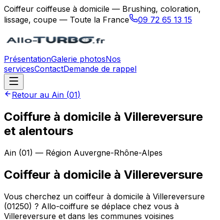
Coiffeur coiffeuse à domicile — Brushing, coloration,
lissage, coupe — Toute la France
09 72 65 13 15
Présentation
Galerie photos
Nos
services
Contact
Demande de rappel
Retour au
Ain
(
01
)
Coiffure à domicile à Villereversure
et alentours
Ain
(
01
) — Région
Auvergne-Rhône-Alpes
Coiffeur à domicile
à
Villereversure
Vous cherchez un coiffeur à domicile à Villereversure
(01250) ? Allo-coiffure se déplace chez vous à
Villereversure et dans les communes voisines