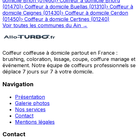
domicile
Brion
(
01460
)
›
Coiffeur à domicile
Briord
(
01470
)
›
Coiffeur à domicile
Buellas
(
01310
)
›
Coiffeur à
domicile
Ceignes
(
01430
)
›
Coiffeur à domicile
Cerdon
(
01450
)
›
Coiffeur à domicile
Certines
(
01240
)
Voir toutes les communes du
Ain
→
Coiffeur coiffeuse à domicile partout en France :
brushing, coloration, lissage, coupe, coiffure mariage et
événement. Notre équipe de coiffeurs professionnels se
déplace 7 jours sur 7 à votre domicile.
Navigation
Présentation
Galerie photos
Nos services
Contact
Mentions légales
Contact