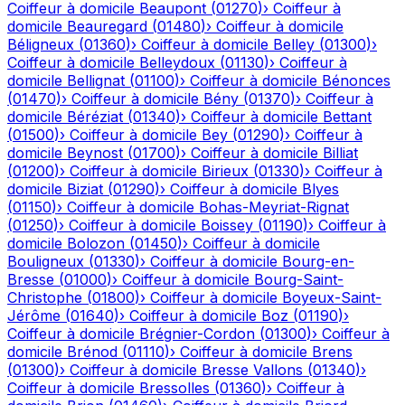
Coiffeur à domicile
Beaupont
(
01270
)
›
Coiffeur à
domicile
Beauregard
(
01480
)
›
Coiffeur à domicile
Béligneux
(
01360
)
›
Coiffeur à domicile
Belley
(
01300
)
›
Coiffeur à domicile
Belleydoux
(
01130
)
›
Coiffeur à
domicile
Bellignat
(
01100
)
›
Coiffeur à domicile
Bénonces
(
01470
)
›
Coiffeur à domicile
Bény
(
01370
)
›
Coiffeur à
domicile
Béréziat
(
01340
)
›
Coiffeur à domicile
Bettant
(
01500
)
›
Coiffeur à domicile
Bey
(
01290
)
›
Coiffeur à
domicile
Beynost
(
01700
)
›
Coiffeur à domicile
Billiat
(
01200
)
›
Coiffeur à domicile
Birieux
(
01330
)
›
Coiffeur à
domicile
Biziat
(
01290
)
›
Coiffeur à domicile
Blyes
(
01150
)
›
Coiffeur à domicile
Bohas-Meyriat-Rignat
(
01250
)
›
Coiffeur à domicile
Boissey
(
01190
)
›
Coiffeur à
domicile
Bolozon
(
01450
)
›
Coiffeur à domicile
Bouligneux
(
01330
)
›
Coiffeur à domicile
Bourg-en-
Bresse
(
01000
)
›
Coiffeur à domicile
Bourg-Saint-
Christophe
(
01800
)
›
Coiffeur à domicile
Boyeux-Saint-
Jérôme
(
01640
)
›
Coiffeur à domicile
Boz
(
01190
)
›
Coiffeur à domicile
Brégnier-Cordon
(
01300
)
›
Coiffeur à
domicile
Brénod
(
01110
)
›
Coiffeur à domicile
Brens
(
01300
)
›
Coiffeur à domicile
Bresse Vallons
(
01340
)
›
Coiffeur à domicile
Bressolles
(
01360
)
›
Coiffeur à