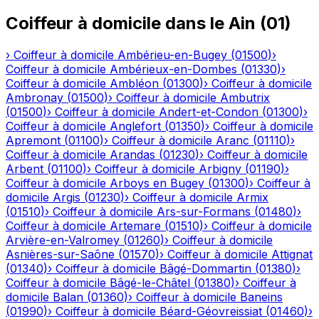
Coiffeur à domicile
dans le
Ain
(
01
)
›
Coiffeur à domicile
Ambérieu-en-Bugey
(
01500
)
›
Coiffeur à domicile
Ambérieux-en-Dombes
(
01330
)
›
Coiffeur à domicile
Ambléon
(
01300
)
›
Coiffeur à domicile
Ambronay
(
01500
)
›
Coiffeur à domicile
Ambutrix
(
01500
)
›
Coiffeur à domicile
Andert-et-Condon
(
01300
)
›
Coiffeur à domicile
Anglefort
(
01350
)
›
Coiffeur à domicile
Apremont
(
01100
)
›
Coiffeur à domicile
Aranc
(
01110
)
›
Coiffeur à domicile
Arandas
(
01230
)
›
Coiffeur à domicile
Arbent
(
01100
)
›
Coiffeur à domicile
Arbigny
(
01190
)
›
Coiffeur à domicile
Arboys en Bugey
(
01300
)
›
Coiffeur à
domicile
Argis
(
01230
)
›
Coiffeur à domicile
Armix
(
01510
)
›
Coiffeur à domicile
Ars-sur-Formans
(
01480
)
›
Coiffeur à domicile
Artemare
(
01510
)
›
Coiffeur à domicile
Arvière-en-Valromey
(
01260
)
›
Coiffeur à domicile
Asnières-sur-Saône
(
01570
)
›
Coiffeur à domicile
Attignat
(
01340
)
›
Coiffeur à domicile
Bâgé-Dommartin
(
01380
)
›
Coiffeur à domicile
Bâgé-le-Châtel
(
01380
)
›
Coiffeur à
domicile
Balan
(
01360
)
›
Coiffeur à domicile
Baneins
(
01990
)
›
Coiffeur à domicile
Béard-Géovreissiat
(
01460
)
›