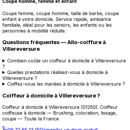
Coupe homme, femme et enfant
Coupe femme, coupe homme, taille de barbe, coupe
enfant à votre domicile. Service rapide, ambiance
familiale, idéal pour les seniors, les enfants ou les
personnes à mobilité réduite.
Questions fréquentes —
Allo-coiffure
à
Villereversure
Combien coûte un coiffeur à domicile à Villereversure
?
Quelles prestations réalisez-vous à domicile à
Villereversure ?
Coiffez-vous les mariées à domicile à Villereversure ?
Coiffeur à domicile
à
Villereversure
?
Coiffeur à domicile
à
Villereversure
(
01250
).
Coiffeur
coiffeuse à domicile — Brushing, coloration, lissage,
coupe — Toute la France
09 72 65 13 15
Demander un devis gratuit