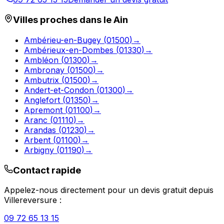
Villes proches dans le
Ain
Ambérieu-en-Bugey
(
01500
)
→
Ambérieux-en-Dombes
(
01330
)
→
Ambléon
(
01300
)
→
Ambronay
(
01500
)
→
Ambutrix
(
01500
)
→
Andert-et-Condon
(
01300
)
→
Anglefort
(
01350
)
→
Apremont
(
01100
)
→
Aranc
(
01110
)
→
Arandas
(
01230
)
→
Arbent
(
01100
)
→
Arbigny
(
01190
)
→
Contact rapide
Appelez-nous directement pour un devis gratuit depuis
Villereversure
:
09 72 65 13 15