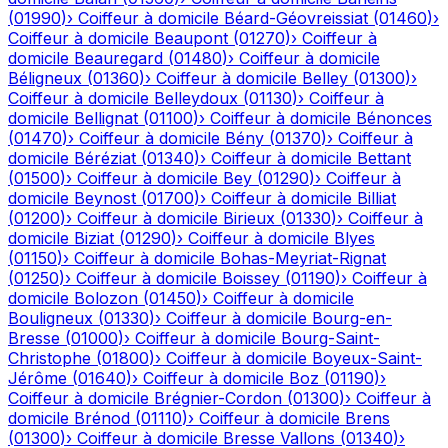
(
01990
)
›
Coiffeur à domicile
Béard-Géovreissiat
(
01460
)
›
Coiffeur à domicile
Beaupont
(
01270
)
›
Coiffeur à
domicile
Beauregard
(
01480
)
›
Coiffeur à domicile
Béligneux
(
01360
)
›
Coiffeur à domicile
Belley
(
01300
)
›
Coiffeur à domicile
Belleydoux
(
01130
)
›
Coiffeur à
domicile
Bellignat
(
01100
)
›
Coiffeur à domicile
Bénonces
(
01470
)
›
Coiffeur à domicile
Bény
(
01370
)
›
Coiffeur à
domicile
Béréziat
(
01340
)
›
Coiffeur à domicile
Bettant
(
01500
)
›
Coiffeur à domicile
Bey
(
01290
)
›
Coiffeur à
domicile
Beynost
(
01700
)
›
Coiffeur à domicile
Billiat
(
01200
)
›
Coiffeur à domicile
Birieux
(
01330
)
›
Coiffeur à
domicile
Biziat
(
01290
)
›
Coiffeur à domicile
Blyes
(
01150
)
›
Coiffeur à domicile
Bohas-Meyriat-Rignat
(
01250
)
›
Coiffeur à domicile
Boissey
(
01190
)
›
Coiffeur à
domicile
Bolozon
(
01450
)
›
Coiffeur à domicile
Bouligneux
(
01330
)
›
Coiffeur à domicile
Bourg-en-
Bresse
(
01000
)
›
Coiffeur à domicile
Bourg-Saint-
Christophe
(
01800
)
›
Coiffeur à domicile
Boyeux-Saint-
Jérôme
(
01640
)
›
Coiffeur à domicile
Boz
(
01190
)
›
Coiffeur à domicile
Brégnier-Cordon
(
01300
)
›
Coiffeur à
domicile
Brénod
(
01110
)
›
Coiffeur à domicile
Brens
(
01300
)
›
Coiffeur à domicile
Bresse Vallons
(
01340
)
›