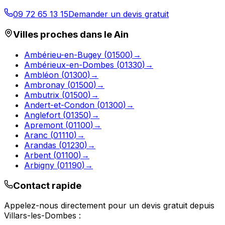
09 72 65 13 15
Demander un devis gratuit
Villes proches dans le
Ain
Ambérieu-en-Bugey
(
01500
)
→
Ambérieux-en-Dombes
(
01330
)
→
Ambléon
(
01300
)
→
Ambronay
(
01500
)
→
Ambutrix
(
01500
)
→
Andert-et-Condon
(
01300
)
→
Anglefort
(
01350
)
→
Apremont
(
01100
)
→
Aranc
(
01110
)
→
Arandas
(
01230
)
→
Arbent
(
01100
)
→
Arbigny
(
01190
)
→
Contact rapide
Appelez-nous directement pour un devis gratuit depuis
Villars-les-Dombes
: