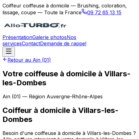
Coiffeur coiffeuse à domicile — Brushing, coloration,
lissage, coupe — Toute la France
09 72 65 13 15
Présentation
Galerie photos
Nos
services
Contact
Demande de rappel
Retour au
Ain
(
01
)
Votre coiffeuse à domicile à Villars-
les-Dombes
Ain
(
01
) — Région
Auvergne-Rhône-Alpes
Coiffeur à domicile
à
Villars-les-
Dombes
Besoin d'une coiffeuse à domicile à Villars-les-Dombes ?