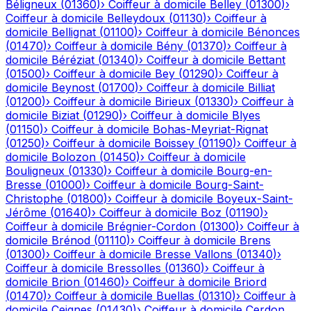
Béligneux
(
01360
)
›
Coiffeur à domicile
Belley
(
01300
)
›
Coiffeur à domicile
Belleydoux
(
01130
)
›
Coiffeur à
domicile
Bellignat
(
01100
)
›
Coiffeur à domicile
Bénonces
(
01470
)
›
Coiffeur à domicile
Bény
(
01370
)
›
Coiffeur à
domicile
Béréziat
(
01340
)
›
Coiffeur à domicile
Bettant
(
01500
)
›
Coiffeur à domicile
Bey
(
01290
)
›
Coiffeur à
domicile
Beynost
(
01700
)
›
Coiffeur à domicile
Billiat
(
01200
)
›
Coiffeur à domicile
Birieux
(
01330
)
›
Coiffeur à
domicile
Biziat
(
01290
)
›
Coiffeur à domicile
Blyes
(
01150
)
›
Coiffeur à domicile
Bohas-Meyriat-Rignat
(
01250
)
›
Coiffeur à domicile
Boissey
(
01190
)
›
Coiffeur à
domicile
Bolozon
(
01450
)
›
Coiffeur à domicile
Bouligneux
(
01330
)
›
Coiffeur à domicile
Bourg-en-
Bresse
(
01000
)
›
Coiffeur à domicile
Bourg-Saint-
Christophe
(
01800
)
›
Coiffeur à domicile
Boyeux-Saint-
Jérôme
(
01640
)
›
Coiffeur à domicile
Boz
(
01190
)
›
Coiffeur à domicile
Brégnier-Cordon
(
01300
)
›
Coiffeur à
domicile
Brénod
(
01110
)
›
Coiffeur à domicile
Brens
(
01300
)
›
Coiffeur à domicile
Bresse Vallons
(
01340
)
›
Coiffeur à domicile
Bressolles
(
01360
)
›
Coiffeur à
domicile
Brion
(
01460
)
›
Coiffeur à domicile
Briord
(
01470
)
›
Coiffeur à domicile
Buellas
(
01310
)
›
Coiffeur à
domicile
Ceignes
(
01430
)
›
Coiffeur à domicile
Cerdon