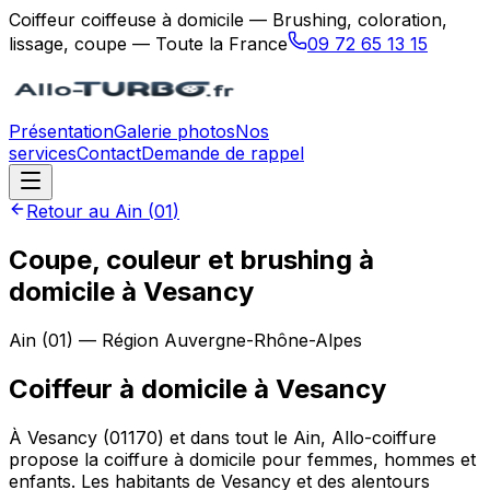
Coiffeur coiffeuse à domicile — Brushing, coloration,
lissage, coupe — Toute la France
09 72 65 13 15
Présentation
Galerie photos
Nos
services
Contact
Demande de rappel
Retour au
Ain
(
01
)
Coupe, couleur et brushing à
domicile à Vesancy
Ain
(
01
) — Région
Auvergne-Rhône-Alpes
Coiffeur à domicile
à
Vesancy
À Vesancy (01170) et dans tout le Ain, Allo-coiffure
propose la coiffure à domicile pour femmes, hommes et
enfants. Les habitants de Vesancy et des alentours