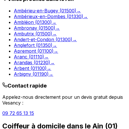
Ambérieu-en-Bugey
(
01500
)
→
Ambérieux-en-Dombes
(
01330
)
→
Ambléon
(
01300
)
→
Ambronay
(
01500
)
→
Ambutrix
(
01500
)
→
Andert-et-Condon
(
01300
)
→
Anglefort
(
01350
)
→
Apremont
(
01100
)
→
Aranc
(
01110
)
→
Arandas
(
01230
)
→
Arbent
(
01100
)
→
Arbigny
(
01190
)
→
Contact rapide
Appelez-nous directement pour un devis gratuit depuis
Vesancy
:
09 72 65 13 15
Coiffeur à domicile
dans le
Ain
(
01
)