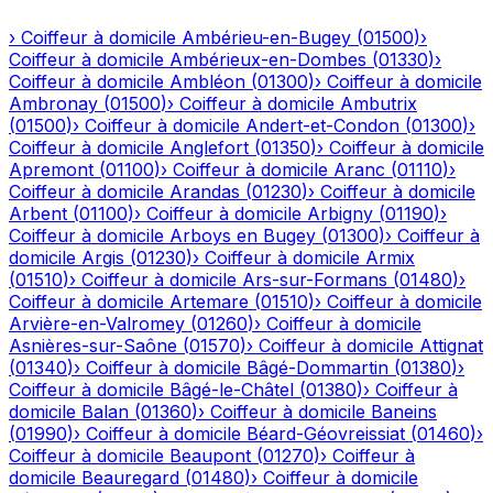
›
Coiffeur à domicile
Ambérieu-en-Bugey
(
01500
)
›
Coiffeur à domicile
Ambérieux-en-Dombes
(
01330
)
›
Coiffeur à domicile
Ambléon
(
01300
)
›
Coiffeur à domicile
Ambronay
(
01500
)
›
Coiffeur à domicile
Ambutrix
(
01500
)
›
Coiffeur à domicile
Andert-et-Condon
(
01300
)
›
Coiffeur à domicile
Anglefort
(
01350
)
›
Coiffeur à domicile
Apremont
(
01100
)
›
Coiffeur à domicile
Aranc
(
01110
)
›
Coiffeur à domicile
Arandas
(
01230
)
›
Coiffeur à domicile
Arbent
(
01100
)
›
Coiffeur à domicile
Arbigny
(
01190
)
›
Coiffeur à domicile
Arboys en Bugey
(
01300
)
›
Coiffeur à
domicile
Argis
(
01230
)
›
Coiffeur à domicile
Armix
(
01510
)
›
Coiffeur à domicile
Ars-sur-Formans
(
01480
)
›
Coiffeur à domicile
Artemare
(
01510
)
›
Coiffeur à domicile
Arvière-en-Valromey
(
01260
)
›
Coiffeur à domicile
Asnières-sur-Saône
(
01570
)
›
Coiffeur à domicile
Attignat
(
01340
)
›
Coiffeur à domicile
Bâgé-Dommartin
(
01380
)
›
Coiffeur à domicile
Bâgé-le-Châtel
(
01380
)
›
Coiffeur à
domicile
Balan
(
01360
)
›
Coiffeur à domicile
Baneins
(
01990
)
›
Coiffeur à domicile
Béard-Géovreissiat
(
01460
)
›
Coiffeur à domicile
Beaupont
(
01270
)
›
Coiffeur à
domicile
Beauregard
(
01480
)
›
Coiffeur à domicile