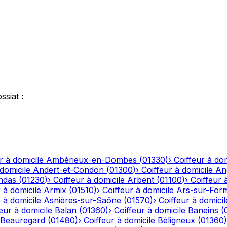
ssiat
:
r à domicile
Ambérieux-en-Dombes
(
01330
)
›
Coiffeur à dom
 domicile
Andert-et-Condon
(
01300
)
›
Coiffeur à domicile
An
ndas
(
01230
)
›
Coiffeur à domicile
Arbent
(
01100
)
›
Coiffeur 
 à domicile
Armix
(
01510
)
›
Coiffeur à domicile
Ars-sur-For
 à domicile
Asnières-sur-Saône
(
01570
)
›
Coiffeur à domicil
eur à domicile
Balan
(
01360
)
›
Coiffeur à domicile
Baneins
(
Beauregard
(
01480
)
›
Coiffeur à domicile
Béligneux
(
01360
)