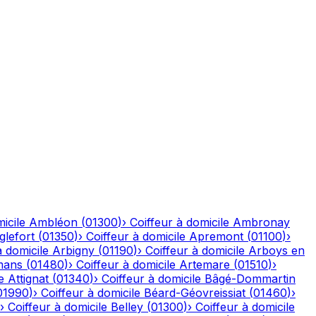
icile
Ambléon
(
01300
)
›
Coiffeur à domicile
Ambronay
glefort
(
01350
)
›
Coiffeur à domicile
Apremont
(
01100
)
›
à domicile
Arbigny
(
01190
)
›
Coiffeur à domicile
Arboys en
mans
(
01480
)
›
Coiffeur à domicile
Artemare
(
01510
)
›
e
Attignat
(
01340
)
›
Coiffeur à domicile
Bâgé-Dommartin
01990
)
›
Coiffeur à domicile
Béard-Géovreissiat
(
01460
)
›
›
Coiffeur à domicile
Belley
(
01300
)
›
Coiffeur à domicile