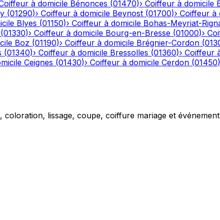
Coiffeur à domicile
Bénonces
(
01470
)
›
Coiffeur à domicile
y
(
01290
)
›
Coiffeur à domicile
Beynost
(
01700
)
›
Coiffeur à 
cile
Blyes
(
01150
)
›
Coiffeur à domicile
Bohas-Meyriat-Rign
(
01330
)
›
Coiffeur à domicile
Bourg-en-Bresse
(
01000
)
›
Coi
cile
Boz
(
01190
)
›
Coiffeur à domicile
Brégnier-Cordon
(
013
s
(
01340
)
›
Coiffeur à domicile
Bressolles
(
01360
)
›
Coiffeur 
micile
Ceignes
(
01430
)
›
Coiffeur à domicile
Cerdon
(
01450
g, coloration, lissage, coupe, coiffure mariage et événemen