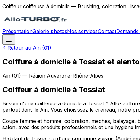
Coiffeur coiffeuse à domicile — Brushing, coloration, lis
Présentation
Galerie photos
Nos services
Contact
Demande 
Retour au
Ain
(
01
)
Coiffure à domicile à Tossiat et alent
Ain
(
01
) — Région
Auvergne-Rhône-Alpes
Coiffeur à domicile
à
Tossiat
Besoin d'une coiffeuse à domicile à Tossiat ? Allo-coif
partout dans le Ain. Vous choisissez le créneau, notre pro
Coupe femme et homme, coloration, mèches, balayage, brush
salon, avec des produits professionnels et une hygiène ir
Habitant de Tossiat ou d'une commune voisine (Ambérieu