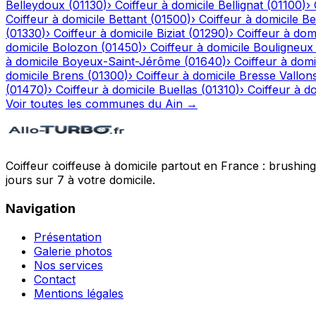
Belleydoux
(
01130
)
›
Coiffeur à domicile
Bellignat
(
01100
)
›
Coiffeur à domicile
Bettant
(
01500
)
›
Coiffeur à domicile
Be
(
01330
)
›
Coiffeur à domicile
Biziat
(
01290
)
›
Coiffeur à domi
domicile
Bolozon
(
01450
)
›
Coiffeur à domicile
Bouligneux
à domicile
Boyeux-Saint-Jérôme
(
01640
)
›
Coiffeur à domi
domicile
Brens
(
01300
)
›
Coiffeur à domicile
Bresse Vallon
(
01470
)
›
Coiffeur à domicile
Buellas
(
01310
)
›
Coiffeur à do
Voir toutes les communes du
Ain
→
Coiffeur coiffeuse à domicile partout en France : brushin
jours sur 7 à votre domicile.
Navigation
Présentation
Galerie photos
Nos services
Contact
Mentions légales