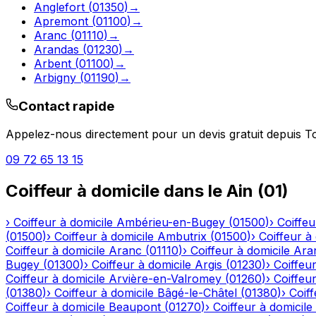
Anglefort
(
01350
)
→
Apremont
(
01100
)
→
Aranc
(
01110
)
→
Arandas
(
01230
)
→
Arbent
(
01100
)
→
Arbigny
(
01190
)
→
Contact rapide
Appelez-nous directement pour un devis gratuit depuis
To
09 72 65 13 15
Coiffeur à domicile
dans le
Ain
(
01
)
›
Coiffeur à domicile
Ambérieu-en-Bugey
(
01500
)
›
Coiffeu
(
01500
)
›
Coiffeur à domicile
Ambutrix
(
01500
)
›
Coiffeur à
Coiffeur à domicile
Aranc
(
01110
)
›
Coiffeur à domicile
Ara
Bugey
(
01300
)
›
Coiffeur à domicile
Argis
(
01230
)
›
Coiffeur
Coiffeur à domicile
Arvière-en-Valromey
(
01260
)
›
Coiffeur
(
01380
)
›
Coiffeur à domicile
Bâgé-le-Châtel
(
01380
)
›
Coiff
Coiffeur à domicile
Beaupont
(
01270
)
›
Coiffeur à domicile