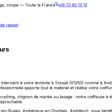
sage, coupe — Toute la France
09 72 65 13 15
de rappel
ours
fure intervient à votre domicile à Tossiat (01250) comme 
fessionnelle apporte tout le matériel et réalise votre coiff
ing, chignon de mariée ou lissage : notre coiffeuse à domi
réprochable.
-en-Bugey, Ambérieux-en-Dombes, Ambléon), vous bénéficie