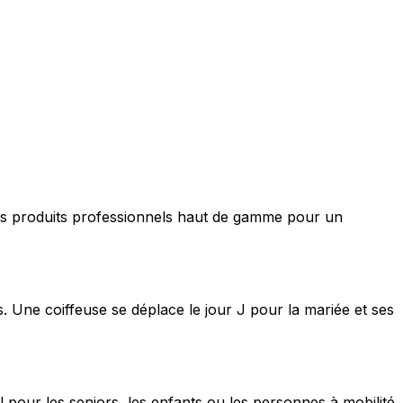
nt des produits professionnels haut de gamme pour un
s. Une coiffeuse se déplace le jour J pour la mariée et ses
 pour les seniors, les enfants ou les personnes à mobilité