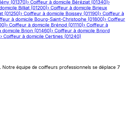
Bény
(
01370
)
›
Coiffeur à domicile
Béréziat
(
01340
)
›
domicile
Billiat
(
01200
)
›
Coiffeur à domicile
Birieux
at
(
01250
)
›
Coiffeur à domicile
Boissey
(
01190
)
›
Coiffeur à
ffeur à domicile
Bourg-Saint-Christophe
(
01800
)
›
Coiffeur
00
)
›
Coiffeur à domicile
Brénod
(
01110
)
›
Coiffeur à
à domicile
Brion
(
01460
)
›
Coiffeur à domicile
Briord
)
›
Coiffeur à domicile
Certines
(
01240
)
t. Notre équipe de coiffeurs professionnels se déplace 7