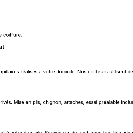
 coiffure.
at
capillaires réalisés à votre domicile. Nos coiffeurs utilise
ivés. Mise en plis, chignon, attaches, essai préalable inclu
 votre domicile. Service rapide, ambiance familiale, idéal