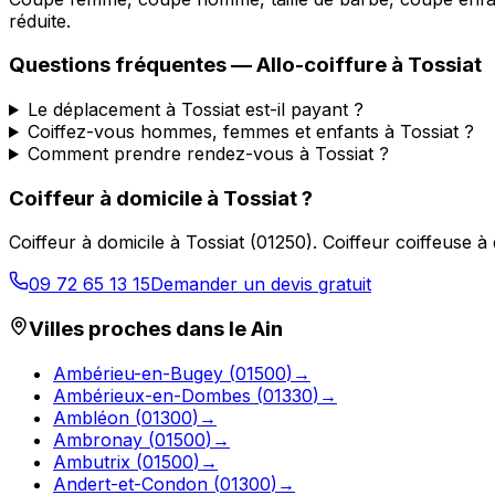
réduite.
Questions fréquentes —
Allo-coiffure
à
Tossiat
Le déplacement à Tossiat est-il payant ?
Coiffez-vous hommes, femmes et enfants à Tossiat ?
Comment prendre rendez-vous à Tossiat ?
Coiffeur à domicile
à
Tossiat
?
Coiffeur à domicile
à
Tossiat
(
01250
).
Coiffeur coiffeuse à
09 72 65 13 15
Demander un devis gratuit
Villes proches dans le
Ain
Ambérieu-en-Bugey
(
01500
)
→
Ambérieux-en-Dombes
(
01330
)
→
Ambléon
(
01300
)
→
Ambronay
(
01500
)
→
Ambutrix
(
01500
)
→
Andert-et-Condon
(
01300
)
→