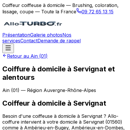
Coiffeur coiffeuse à domicile — Brushing, coloration,
lissage, coupe — Toute la France
09 72 65 13 15
Présentation
Galerie photos
Nos
services
Contact
Demande de rappel
Retour au
Ain
(
01
)
Coiffure à domicile à Servignat et
alentours
Ain
(
01
) — Région
Auvergne-Rhône-Alpes
Coiffeur à domicile
à
Servignat
Besoin d'une coiffeuse à domicile à Servignat ? Allo-
coiffure intervient à votre domicile à Servignat (01560)
comme à Ambérieu-en-Bugey, Ambérieux-en-Dombes,