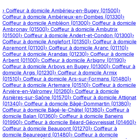
›
Coiffeur à domicile
Ambérieu-en-Bugey
(
01500
)
›
Coiffeur à domicile
Ambérieux-en-Dombes
(
01330
)
›
Coiffeur à domicile
Ambléon
(
01300
)
›
Coiffeur à domicile
Ambronay
(
01500
)
›
Coiffeur à domicile
Ambutrix
(
01500
)
›
Coiffeur à domicile
Andert-et-Condon
(
01300
)
›
Coiffeur à domicile
Anglefort
(
01350
)
›
Coiffeur à domicile
Apremont
(
01100
)
›
Coiffeur à domicile
Aranc
(
01110
)
›
Coiffeur à domicile
Arandas
(
01230
)
›
Coiffeur à domicile
Arbent
(
01100
)
›
Coiffeur à domicile
Arbigny
(
01190
)
›
Coiffeur à domicile
Arboys en Bugey
(
01300
)
›
Coiffeur à
domicile
Argis
(
01230
)
›
Coiffeur à domicile
Armix
(
01510
)
›
Coiffeur à domicile
Ars-sur-Formans
(
01480
)
›
Coiffeur à domicile
Artemare
(
01510
)
›
Coiffeur à domicile
Arvière-en-Valromey
(
01260
)
›
Coiffeur à domicile
Asnières-sur-Saône
(
01570
)
›
Coiffeur à domicile
Attignat
(
01340
)
›
Coiffeur à domicile
Bâgé-Dommartin
(
01380
)
›
Coiffeur à domicile
Bâgé-le-Châtel
(
01380
)
›
Coiffeur à
domicile
Balan
(
01360
)
›
Coiffeur à domicile
Baneins
(
01990
)
›
Coiffeur à domicile
Béard-Géovreissiat
(
01460
)
›
Coiffeur à domicile
Beaupont
(
01270
)
›
Coiffeur à
domicile
Beauregard
(
01480
)
›
Coiffeur à domicile