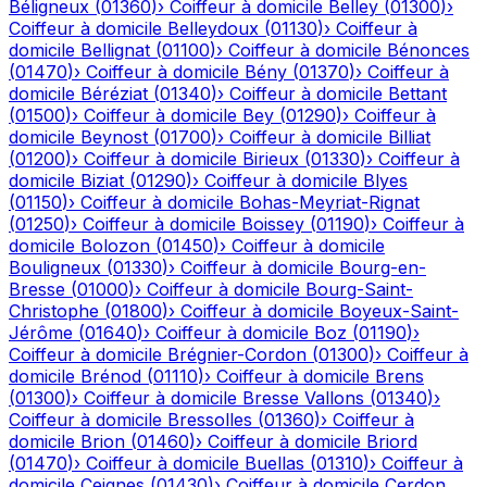
Béligneux
(
01360
)
›
Coiffeur à domicile
Belley
(
01300
)
›
Coiffeur à domicile
Belleydoux
(
01130
)
›
Coiffeur à
domicile
Bellignat
(
01100
)
›
Coiffeur à domicile
Bénonces
(
01470
)
›
Coiffeur à domicile
Bény
(
01370
)
›
Coiffeur à
domicile
Béréziat
(
01340
)
›
Coiffeur à domicile
Bettant
(
01500
)
›
Coiffeur à domicile
Bey
(
01290
)
›
Coiffeur à
domicile
Beynost
(
01700
)
›
Coiffeur à domicile
Billiat
(
01200
)
›
Coiffeur à domicile
Birieux
(
01330
)
›
Coiffeur à
domicile
Biziat
(
01290
)
›
Coiffeur à domicile
Blyes
(
01150
)
›
Coiffeur à domicile
Bohas-Meyriat-Rignat
(
01250
)
›
Coiffeur à domicile
Boissey
(
01190
)
›
Coiffeur à
domicile
Bolozon
(
01450
)
›
Coiffeur à domicile
Bouligneux
(
01330
)
›
Coiffeur à domicile
Bourg-en-
Bresse
(
01000
)
›
Coiffeur à domicile
Bourg-Saint-
Christophe
(
01800
)
›
Coiffeur à domicile
Boyeux-Saint-
Jérôme
(
01640
)
›
Coiffeur à domicile
Boz
(
01190
)
›
Coiffeur à domicile
Brégnier-Cordon
(
01300
)
›
Coiffeur à
domicile
Brénod
(
01110
)
›
Coiffeur à domicile
Brens
(
01300
)
›
Coiffeur à domicile
Bresse Vallons
(
01340
)
›
Coiffeur à domicile
Bressolles
(
01360
)
›
Coiffeur à
domicile
Brion
(
01460
)
›
Coiffeur à domicile
Briord
(
01470
)
›
Coiffeur à domicile
Buellas
(
01310
)
›
Coiffeur à
domicile
Ceignes
(
01430
)
›
Coiffeur à domicile
Cerdon