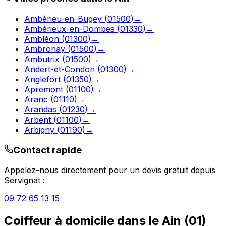
Ambérieu-en-Bugey
(
01500
)
→
Ambérieux-en-Dombes
(
01330
)
→
Ambléon
(
01300
)
→
Ambronay
(
01500
)
→
Ambutrix
(
01500
)
→
Andert-et-Condon
(
01300
)
→
Anglefort
(
01350
)
→
Apremont
(
01100
)
→
Aranc
(
01110
)
→
Arandas
(
01230
)
→
Arbent
(
01100
)
→
Arbigny
(
01190
)
→
Contact rapide
Appelez-nous directement pour un devis gratuit depuis
Servignat
:
09 72 65 13 15
Coiffeur à domicile
dans le
Ain
(
01
)