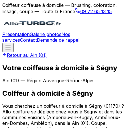
Coiffeur coiffeuse à domicile — Brushing, coloration,
lissage, coupe — Toute la France
09 72 65 13 15
Présentation
Galerie photos
Nos
services
Contact
Demande de rappel
Retour au
Ain
(
01
)
Votre coiffeuse à domicile à Ségny
Ain
(
01
) — Région
Auvergne-Rhône-Alpes
Coiffeur à domicile
à
Ségny
Vous cherchez un coiffeur à domicile à Ségny (01170) ?
Allo-coiffure se déplace chez vous à Ségny et dans les
communes voisines (Ambérieu-en-Bugey, Ambérieux-
en-Dombes, Ambléon), dans le Ain (01). Coupe,