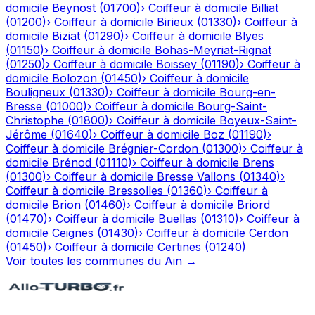
domicile
Beynost
(
01700
)
›
Coiffeur à domicile
Billiat
(
01200
)
›
Coiffeur à domicile
Birieux
(
01330
)
›
Coiffeur à
domicile
Biziat
(
01290
)
›
Coiffeur à domicile
Blyes
(
01150
)
›
Coiffeur à domicile
Bohas-Meyriat-Rignat
(
01250
)
›
Coiffeur à domicile
Boissey
(
01190
)
›
Coiffeur à
domicile
Bolozon
(
01450
)
›
Coiffeur à domicile
Bouligneux
(
01330
)
›
Coiffeur à domicile
Bourg-en-
Bresse
(
01000
)
›
Coiffeur à domicile
Bourg-Saint-
Christophe
(
01800
)
›
Coiffeur à domicile
Boyeux-Saint-
Jérôme
(
01640
)
›
Coiffeur à domicile
Boz
(
01190
)
›
Coiffeur à domicile
Brégnier-Cordon
(
01300
)
›
Coiffeur à
domicile
Brénod
(
01110
)
›
Coiffeur à domicile
Brens
(
01300
)
›
Coiffeur à domicile
Bresse Vallons
(
01340
)
›
Coiffeur à domicile
Bressolles
(
01360
)
›
Coiffeur à
domicile
Brion
(
01460
)
›
Coiffeur à domicile
Briord
(
01470
)
›
Coiffeur à domicile
Buellas
(
01310
)
›
Coiffeur à
domicile
Ceignes
(
01430
)
›
Coiffeur à domicile
Cerdon
(
01450
)
›
Coiffeur à domicile
Certines
(
01240
)
Voir toutes les communes du
Ain
→