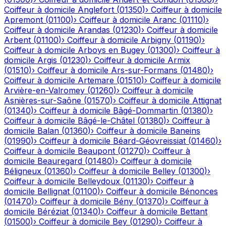
Coiffeur à domicile
Anglefort
(
01350
)
›
Coiffeur à domicile
Apremont
(
01100
)
›
Coiffeur à domicile
Aranc
(
01110
)
›
Coiffeur à domicile
Arandas
(
01230
)
›
Coiffeur à domicile
Arbent
(
01100
)
›
Coiffeur à domicile
Arbigny
(
01190
)
›
Coiffeur à domicile
Arboys en Bugey
(
01300
)
›
Coiffeur à
domicile
Argis
(
01230
)
›
Coiffeur à domicile
Armix
(
01510
)
›
Coiffeur à domicile
Ars-sur-Formans
(
01480
)
›
Coiffeur à domicile
Artemare
(
01510
)
›
Coiffeur à domicile
Arvière-en-Valromey
(
01260
)
›
Coiffeur à domicile
Asnières-sur-Saône
(
01570
)
›
Coiffeur à domicile
Attignat
(
01340
)
›
Coiffeur à domicile
Bâgé-Dommartin
(
01380
)
›
Coiffeur à domicile
Bâgé-le-Châtel
(
01380
)
›
Coiffeur à
domicile
Balan
(
01360
)
›
Coiffeur à domicile
Baneins
(
01990
)
›
Coiffeur à domicile
Béard-Géovreissiat
(
01460
)
›
Coiffeur à domicile
Beaupont
(
01270
)
›
Coiffeur à
domicile
Beauregard
(
01480
)
›
Coiffeur à domicile
Béligneux
(
01360
)
›
Coiffeur à domicile
Belley
(
01300
)
›
Coiffeur à domicile
Belleydoux
(
01130
)
›
Coiffeur à
domicile
Bellignat
(
01100
)
›
Coiffeur à domicile
Bénonces
(
01470
)
›
Coiffeur à domicile
Bény
(
01370
)
›
Coiffeur à
domicile
Béréziat
(
01340
)
›
Coiffeur à domicile
Bettant
(
01500
)
›
Coiffeur à domicile
Bey
(
01290
)
›
Coiffeur à