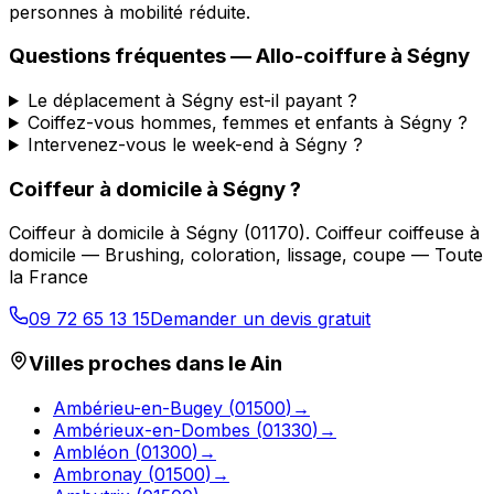
personnes à mobilité réduite.
Questions fréquentes —
Allo-coiffure
à
Ségny
Le déplacement à Ségny est-il payant ?
Coiffez-vous hommes, femmes et enfants à Ségny ?
Intervenez-vous le week-end à Ségny ?
Coiffeur à domicile
à
Ségny
?
Coiffeur à domicile
à
Ségny
(
01170
).
Coiffeur coiffeuse à
domicile — Brushing, coloration, lissage, coupe — Toute
la France
09 72 65 13 15
Demander un devis gratuit
Villes proches dans le
Ain
Ambérieu-en-Bugey
(
01500
)
→
Ambérieux-en-Dombes
(
01330
)
→
Ambléon
(
01300
)
→
Ambronay
(
01500
)
→