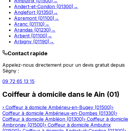
Ambutrix
(
01500
)
→
Andert-et-Condon
(
01300
)
→
Anglefort
(
01350
)
→
Apremont
(
01100
)
→
Aranc
(
01110
)
→
Arandas
(
01230
)
→
Arbent
(
01100
)
→
Arbigny
(
01190
)
→
Contact rapide
Appelez-nous directement pour un devis gratuit depuis
Ségny
:
09 72 65 13 15
Coiffeur à domicile
dans le
Ain
(
01
)
›
Coiffeur à domicile
Ambérieu-en-Bugey
(
01500
)
›
Coiffeur à domicile
Ambérieux-en-Dombes
(
01330
)
›
Coiffeur à domicile
Ambléon
(
01300
)
›
Coiffeur à domicile
Ambronay
(
01500
)
›
Coiffeur à domicile
Ambutrix
(
01500
)
›
Coiffeur à domicile
Andert-et-Condon
(
01300
)
›