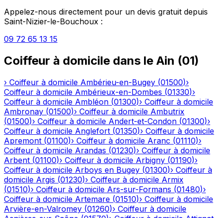
Appelez-nous directement pour un devis gratuit depuis
Saint-Nizier-le-Bouchoux
:
09 72 65 13 15
Coiffeur à domicile
dans le
Ain
(
01
)
›
Coiffeur à domicile
Ambérieu-en-Bugey
(
01500
)
›
Coiffeur à domicile
Ambérieux-en-Dombes
(
01330
)
›
Coiffeur à domicile
Ambléon
(
01300
)
›
Coiffeur à domicile
Ambronay
(
01500
)
›
Coiffeur à domicile
Ambutrix
(
01500
)
›
Coiffeur à domicile
Andert-et-Condon
(
01300
)
›
Coiffeur à domicile
Anglefort
(
01350
)
›
Coiffeur à domicile
Apremont
(
01100
)
›
Coiffeur à domicile
Aranc
(
01110
)
›
Coiffeur à domicile
Arandas
(
01230
)
›
Coiffeur à domicile
Arbent
(
01100
)
›
Coiffeur à domicile
Arbigny
(
01190
)
›
Coiffeur à domicile
Arboys en Bugey
(
01300
)
›
Coiffeur à
domicile
Argis
(
01230
)
›
Coiffeur à domicile
Armix
(
01510
)
›
Coiffeur à domicile
Ars-sur-Formans
(
01480
)
›
Coiffeur à domicile
Artemare
(
01510
)
›
Coiffeur à domicile
Arvière-en-Valromey
(
01260
)
›
Coiffeur à domicile