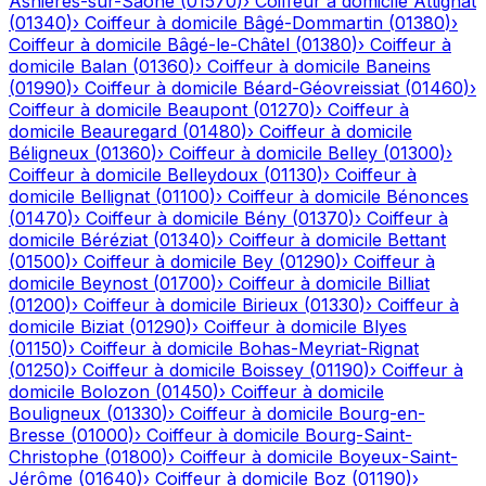
Asnières-sur-Saône
(
01570
)
›
Coiffeur à domicile
Attignat
(
01340
)
›
Coiffeur à domicile
Bâgé-Dommartin
(
01380
)
›
Coiffeur à domicile
Bâgé-le-Châtel
(
01380
)
›
Coiffeur à
domicile
Balan
(
01360
)
›
Coiffeur à domicile
Baneins
(
01990
)
›
Coiffeur à domicile
Béard-Géovreissiat
(
01460
)
›
Coiffeur à domicile
Beaupont
(
01270
)
›
Coiffeur à
domicile
Beauregard
(
01480
)
›
Coiffeur à domicile
Béligneux
(
01360
)
›
Coiffeur à domicile
Belley
(
01300
)
›
Coiffeur à domicile
Belleydoux
(
01130
)
›
Coiffeur à
domicile
Bellignat
(
01100
)
›
Coiffeur à domicile
Bénonces
(
01470
)
›
Coiffeur à domicile
Bény
(
01370
)
›
Coiffeur à
domicile
Béréziat
(
01340
)
›
Coiffeur à domicile
Bettant
(
01500
)
›
Coiffeur à domicile
Bey
(
01290
)
›
Coiffeur à
domicile
Beynost
(
01700
)
›
Coiffeur à domicile
Billiat
(
01200
)
›
Coiffeur à domicile
Birieux
(
01330
)
›
Coiffeur à
domicile
Biziat
(
01290
)
›
Coiffeur à domicile
Blyes
(
01150
)
›
Coiffeur à domicile
Bohas-Meyriat-Rignat
(
01250
)
›
Coiffeur à domicile
Boissey
(
01190
)
›
Coiffeur à
domicile
Bolozon
(
01450
)
›
Coiffeur à domicile
Bouligneux
(
01330
)
›
Coiffeur à domicile
Bourg-en-
Bresse
(
01000
)
›
Coiffeur à domicile
Bourg-Saint-
Christophe
(
01800
)
›
Coiffeur à domicile
Boyeux-Saint-
Jérôme
(
01640
)
›
Coiffeur à domicile
Boz
(
01190
)
›