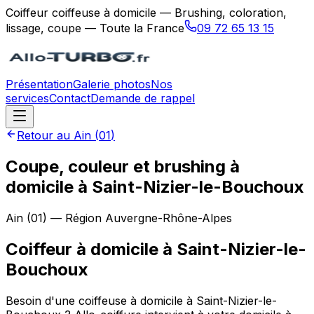
Coiffeur coiffeuse à domicile — Brushing, coloration,
lissage, coupe — Toute la France
09 72 65 13 15
Présentation
Galerie photos
Nos
services
Contact
Demande de rappel
Retour au
Ain
(
01
)
Coupe, couleur et brushing à
domicile à Saint-Nizier-le-Bouchoux
Ain
(
01
) — Région
Auvergne-Rhône-Alpes
Coiffeur à domicile
à
Saint-Nizier-le-
Bouchoux
Besoin d'une coiffeuse à domicile à Saint-Nizier-le-