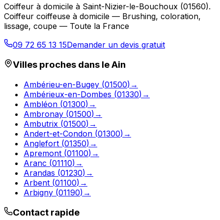
Coiffeur à domicile
à
Saint-Nizier-le-Bouchoux
(
01560
).
Coiffeur coiffeuse à domicile — Brushing, coloration,
lissage, coupe — Toute la France
09 72 65 13 15
Demander un devis gratuit
Villes proches dans le
Ain
Ambérieu-en-Bugey
(
01500
)
→
Ambérieux-en-Dombes
(
01330
)
→
Ambléon
(
01300
)
→
Ambronay
(
01500
)
→
Ambutrix
(
01500
)
→
Andert-et-Condon
(
01300
)
→
Anglefort
(
01350
)
→
Apremont
(
01100
)
→
Aranc
(
01110
)
→
Arandas
(
01230
)
→
Arbent
(
01100
)
→
Arbigny
(
01190
)
→
Contact rapide