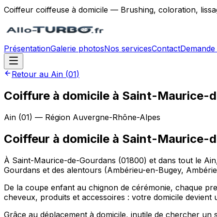
Coiffeur coiffeuse à domicile — Brushing, coloration, lis
Présentation
Galerie photos
Nos services
Contact
Demande 
Retour au
Ain
(
01
)
Coiffure à domicile à Saint-Maurice-
Ain
(
01
) — Région
Auvergne-Rhône-Alpes
Coiffeur à domicile
à
Saint-Maurice-
À Saint-Maurice-de-Gourdans (01800) et dans tout le Ain,
Gourdans et des alentours (Ambérieu-en-Bugey, Ambérieu
De la coupe enfant au chignon de cérémonie, chaque pres
cheveux, produits et accessoires : votre domicile devient
Grâce au déplacement à domicile, inutile de chercher un