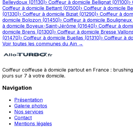
Belleydoux
(
01130
)
›
Coiffeur à domicile
Bellignat
(
01100
)
›
Coiffeur à domicile
Bettant
(
01500
)
›
Coiffeur à domicile
Be
(
01330
)
›
Coiffeur à domicile
Biziat
(
01290
)
›
Coiffeur à domi
domicile
Bolozon
(
01450
)
›
Coiffeur à domicile
Bouligneux
à domicile
Boyeux-Saint-Jérôme
(
01640
)
›
Coiffeur à domi
domicile
Brens
(
01300
)
›
Coiffeur à domicile
Bresse Vallon
(
01470
)
›
Coiffeur à domicile
Buellas
(
01310
)
›
Coiffeur à do
Voir toutes les communes du
Ain
→
Coiffeur coiffeuse à domicile partout en France : brushin
jours sur 7 à votre domicile.
Navigation
Présentation
Galerie photos
Nos services
Contact
Mentions légales