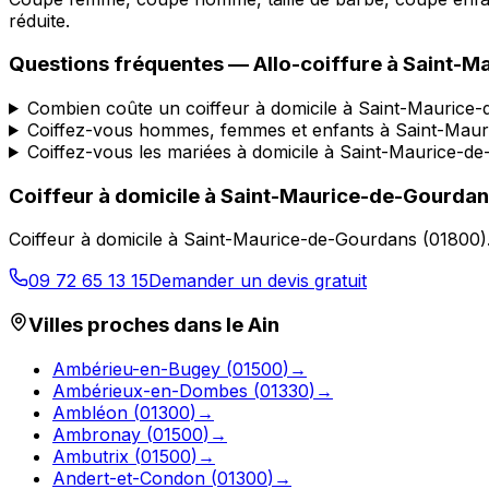
réduite.
Questions fréquentes —
Allo-coiffure
à
Saint-M
Combien coûte un coiffeur à domicile à Saint-Maurice
Coiffez-vous hommes, femmes et enfants à Saint-Mau
Coiffez-vous les mariées à domicile à Saint-Maurice-d
Coiffeur à domicile
à
Saint-Maurice-de-Gourdan
Coiffeur à domicile
à
Saint-Maurice-de-Gourdans
(
01800
)
09 72 65 13 15
Demander un devis gratuit
Villes proches dans le
Ain
Ambérieu-en-Bugey
(
01500
)
→
Ambérieux-en-Dombes
(
01330
)
→
Ambléon
(
01300
)
→
Ambronay
(
01500
)
→
Ambutrix
(
01500
)
→
Andert-et-Condon
(
01300
)
→