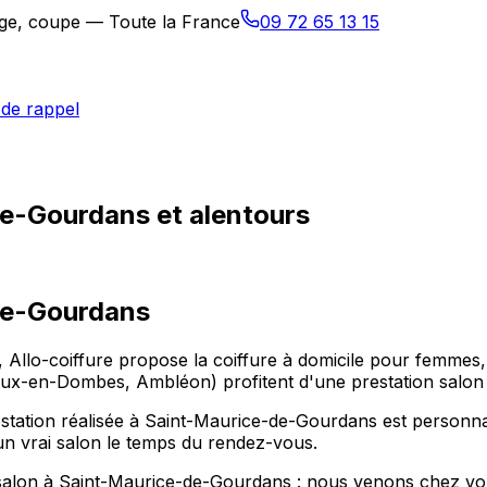
sage, coupe — Toute la France
09 72 65 13 15
de rappel
de-Gourdans et alentours
de-Gourdans
 Allo-coiffure propose la coiffure à domicile pour femmes
x-en-Dombes, Ambléon) profitent d'une prestation salon 
tation réalisée à Saint-Maurice-de-Gourdans est personnal
 un vrai salon le temps du rendez-vous.
 salon à Saint-Maurice-de-Gourdans : nous venons chez vous