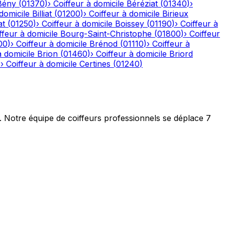
Bény
(
01370
)
›
Coiffeur à domicile
Béréziat
(
01340
)
›
domicile
Billiat
(
01200
)
›
Coiffeur à domicile
Birieux
at
(
01250
)
›
Coiffeur à domicile
Boissey
(
01190
)
›
Coiffeur à
ffeur à domicile
Bourg-Saint-Christophe
(
01800
)
›
Coiffeur
00
)
›
Coiffeur à domicile
Brénod
(
01110
)
›
Coiffeur à
à domicile
Brion
(
01460
)
›
Coiffeur à domicile
Briord
)
›
Coiffeur à domicile
Certines
(
01240
)
t. Notre équipe de coiffeurs professionnels se déplace 7