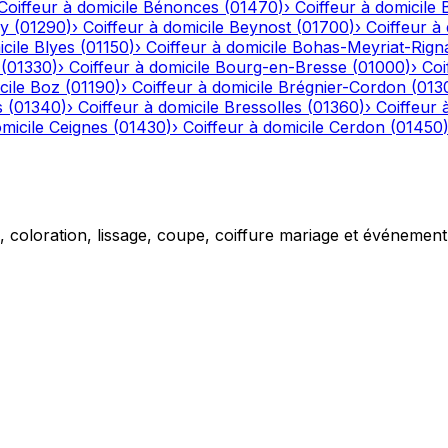
Coiffeur à domicile
Bénonces
(
01470
)
›
Coiffeur à domicile
y
(
01290
)
›
Coiffeur à domicile
Beynost
(
01700
)
›
Coiffeur à 
cile
Blyes
(
01150
)
›
Coiffeur à domicile
Bohas-Meyriat-Rign
(
01330
)
›
Coiffeur à domicile
Bourg-en-Bresse
(
01000
)
›
Coi
cile
Boz
(
01190
)
›
Coiffeur à domicile
Brégnier-Cordon
(
013
s
(
01340
)
›
Coiffeur à domicile
Bressolles
(
01360
)
›
Coiffeur 
micile
Ceignes
(
01430
)
›
Coiffeur à domicile
Cerdon
(
01450
g, coloration, lissage, coupe, coiffure mariage et événemen