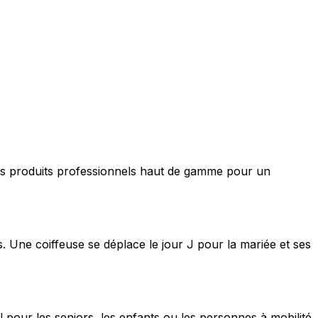
nt des produits professionnels haut de gamme pour un
s. Une coiffeuse se déplace le jour J pour la mariée et ses
 pour les seniors, les enfants ou les personnes à mobilité