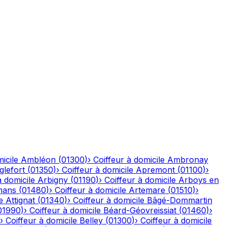
icile
Ambléon
(
01300
)
›
Coiffeur à domicile
Ambronay
glefort
(
01350
)
›
Coiffeur à domicile
Apremont
(
01100
)
›
à domicile
Arbigny
(
01190
)
›
Coiffeur à domicile
Arboys en
mans
(
01480
)
›
Coiffeur à domicile
Artemare
(
01510
)
›
e
Attignat
(
01340
)
›
Coiffeur à domicile
Bâgé-Dommartin
01990
)
›
Coiffeur à domicile
Béard-Géovreissiat
(
01460
)
›
›
Coiffeur à domicile
Belley
(
01300
)
›
Coiffeur à domicile