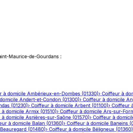
aint-Maurice-de-Gourdans
:
r à domicile
Ambérieux-en-Dombes
(
01330
)
›
Coiffeur à dom
 domicile
Andert-et-Condon
(
01300
)
›
Coiffeur à domicile
An
ndas
(
01230
)
›
Coiffeur à domicile
Arbent
(
01100
)
›
Coiffeur 
 à domicile
Armix
(
01510
)
›
Coiffeur à domicile
Ars-sur-For
 à domicile
Asnières-sur-Saône
(
01570
)
›
Coiffeur à domicil
eur à domicile
Balan
(
01360
)
›
Coiffeur à domicile
Baneins
(
Beauregard
(
01480
)
›
Coiffeur à domicile
Béligneux
(
01360
)