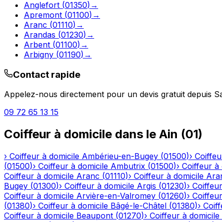
Anglefort
(
01350
)
→
Apremont
(
01100
)
→
Aranc
(
01110
)
→
Arandas
(
01230
)
→
Arbent
(
01100
)
→
Arbigny
(
01190
)
→
Contact rapide
Appelez-nous directement pour un devis gratuit depuis
S
09 72 65 13 15
Coiffeur à domicile
dans le
Ain
(
01
)
›
Coiffeur à domicile
Ambérieu-en-Bugey
(
01500
)
›
Coiffeu
(
01500
)
›
Coiffeur à domicile
Ambutrix
(
01500
)
›
Coiffeur à
Coiffeur à domicile
Aranc
(
01110
)
›
Coiffeur à domicile
Ara
Bugey
(
01300
)
›
Coiffeur à domicile
Argis
(
01230
)
›
Coiffeur
Coiffeur à domicile
Arvière-en-Valromey
(
01260
)
›
Coiffeur
(
01380
)
›
Coiffeur à domicile
Bâgé-le-Châtel
(
01380
)
›
Coiff
Coiffeur à domicile
Beaupont
(
01270
)
›
Coiffeur à domicile