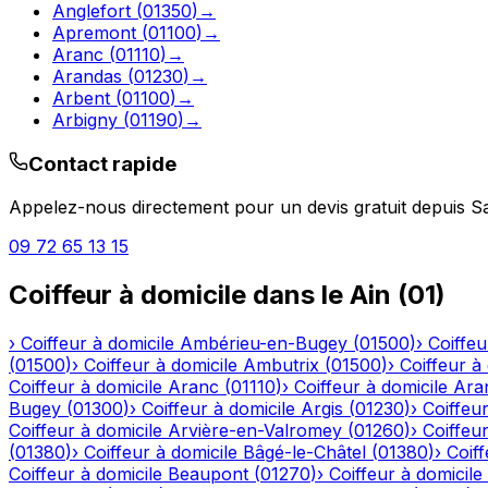
Anglefort
(
01350
)
→
Apremont
(
01100
)
→
Aranc
(
01110
)
→
Arandas
(
01230
)
→
Arbent
(
01100
)
→
Arbigny
(
01190
)
→
Contact rapide
Appelez-nous directement pour un devis gratuit depuis
Sa
09 72 65 13 15
Coiffeur à domicile
dans le
Ain
(
01
)
›
Coiffeur à domicile
Ambérieu-en-Bugey
(
01500
)
›
Coiffeu
(
01500
)
›
Coiffeur à domicile
Ambutrix
(
01500
)
›
Coiffeur à
Coiffeur à domicile
Aranc
(
01110
)
›
Coiffeur à domicile
Ara
Bugey
(
01300
)
›
Coiffeur à domicile
Argis
(
01230
)
›
Coiffeur
Coiffeur à domicile
Arvière-en-Valromey
(
01260
)
›
Coiffeur
(
01380
)
›
Coiffeur à domicile
Bâgé-le-Châtel
(
01380
)
›
Coiff
Coiffeur à domicile
Beaupont
(
01270
)
›
Coiffeur à domicile