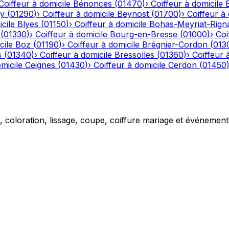
Coiffeur à domicile
Bénonces
(
01470
)
›
Coiffeur à domicile
y
(
01290
)
›
Coiffeur à domicile
Beynost
(
01700
)
›
Coiffeur à 
cile
Blyes
(
01150
)
›
Coiffeur à domicile
Bohas-Meyriat-Rign
(
01330
)
›
Coiffeur à domicile
Bourg-en-Bresse
(
01000
)
›
Coi
cile
Boz
(
01190
)
›
Coiffeur à domicile
Brégnier-Cordon
(
013
s
(
01340
)
›
Coiffeur à domicile
Bressolles
(
01360
)
›
Coiffeur 
micile
Ceignes
(
01430
)
›
Coiffeur à domicile
Cerdon
(
01450
g, coloration, lissage, coupe, coiffure mariage et événemen