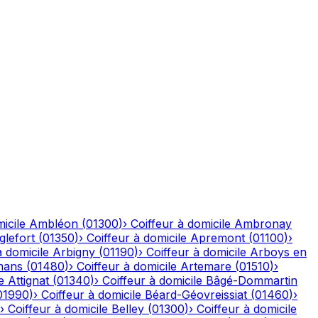
icile
Ambléon
(
01300
)
›
Coiffeur à domicile
Ambronay
glefort
(
01350
)
›
Coiffeur à domicile
Apremont
(
01100
)
›
à domicile
Arbigny
(
01190
)
›
Coiffeur à domicile
Arboys en
mans
(
01480
)
›
Coiffeur à domicile
Artemare
(
01510
)
›
e
Attignat
(
01340
)
›
Coiffeur à domicile
Bâgé-Dommartin
01990
)
›
Coiffeur à domicile
Béard-Géovreissiat
(
01460
)
›
›
Coiffeur à domicile
Belley
(
01300
)
›
Coiffeur à domicile