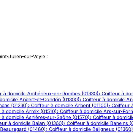
int-Julien-sur-Veyle
:
r à domicile
Ambérieux-en-Dombes
(
01330
)
›
Coiffeur à dom
 domicile
Andert-et-Condon
(
01300
)
›
Coiffeur à domicile
An
ndas
(
01230
)
›
Coiffeur à domicile
Arbent
(
01100
)
›
Coiffeur 
 à domicile
Armix
(
01510
)
›
Coiffeur à domicile
Ars-sur-For
 à domicile
Asnières-sur-Saône
(
01570
)
›
Coiffeur à domicil
eur à domicile
Balan
(
01360
)
›
Coiffeur à domicile
Baneins
(
Beauregard
(
01480
)
›
Coiffeur à domicile
Béligneux
(
01360
)