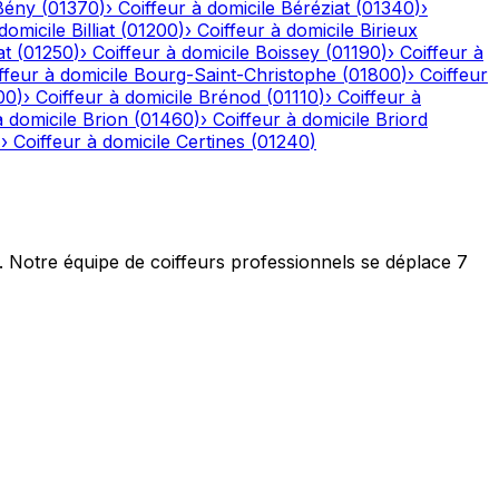
Bény
(
01370
)
›
Coiffeur à domicile
Béréziat
(
01340
)
›
domicile
Billiat
(
01200
)
›
Coiffeur à domicile
Birieux
at
(
01250
)
›
Coiffeur à domicile
Boissey
(
01190
)
›
Coiffeur à
ffeur à domicile
Bourg-Saint-Christophe
(
01800
)
›
Coiffeur
00
)
›
Coiffeur à domicile
Brénod
(
01110
)
›
Coiffeur à
à domicile
Brion
(
01460
)
›
Coiffeur à domicile
Briord
)
›
Coiffeur à domicile
Certines
(
01240
)
t. Notre équipe de coiffeurs professionnels se déplace 7