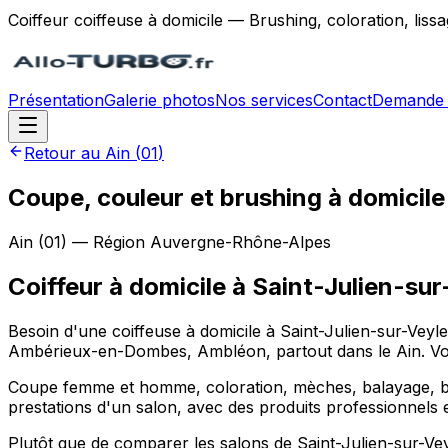
Coiffeur coiffeuse à domicile — Brushing, coloration, lis
Présentation
Galerie photos
Nos services
Contact
Demande 
Retour au
Ain
(
01
)
Coupe, couleur et brushing à domicile
Ain
(
01
) — Région
Auvergne-Rhône-Alpes
Coiffeur à domicile
à
Saint-Julien-sur
Besoin d'une coiffeuse à domicile à Saint-Julien-sur-Veyl
Ambérieux-en-Dombes, Ambléon, partout dans le Ain. Vous 
Coupe femme et homme, coloration, mèches, balayage, brus
prestations d'un salon, avec des produits professionnels 
Plutôt que de comparer les salons de Saint-Julien-sur-V