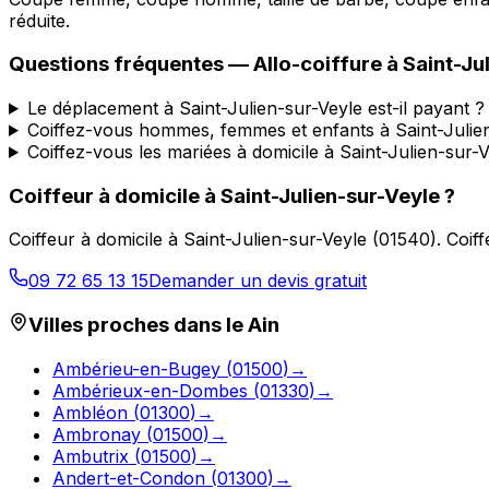
réduite.
Questions fréquentes —
Allo-coiffure
à
Saint-Ju
Le déplacement à Saint-Julien-sur-Veyle est-il payant ?
Coiffez-vous hommes, femmes et enfants à Saint-Julie
Coiffez-vous les mariées à domicile à Saint-Julien-sur-V
Coiffeur à domicile
à
Saint-Julien-sur-Veyle
?
Coiffeur à domicile
à
Saint-Julien-sur-Veyle
(
01540
).
Coiff
09 72 65 13 15
Demander un devis gratuit
Villes proches dans le
Ain
Ambérieu-en-Bugey
(
01500
)
→
Ambérieux-en-Dombes
(
01330
)
→
Ambléon
(
01300
)
→
Ambronay
(
01500
)
→
Ambutrix
(
01500
)
→
Andert-et-Condon
(
01300
)
→