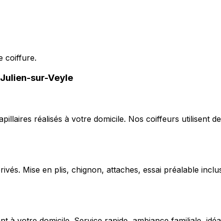
 coiffure.
-Julien-sur-Veyle
capillaires réalisés à votre domicile. Nos coiffeurs utilise
ivés. Mise en plis, chignon, attaches, essai préalable inclu
 votre domicile. Service rapide, ambiance familiale, idéal