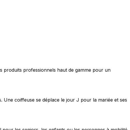
nt des produits professionnels haut de gamme pour un
s. Une coiffeuse se déplace le jour J pour la mariée et ses
 pour les seniors, les enfants ou les personnes à mobilité