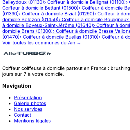
Belleydoux
(
01130
)
›
Coiffeur à domicile
Bellignat
(
01100
)
›
Coiffeur à domicile
Bettant
(
01500
)
›
Coiffeur à domicile
Be
(
01330
)
›
Coiffeur à domicile
Biziat
(
01290
)
›
Coiffeur à domi
domicile
Bolozon
(
01450
)
›
Coiffeur à domicile
Bouligneux
à domicile
Boyeux-Saint-Jérôme
(
01640
)
›
Coiffeur à domi
domicile
Brens
(
01300
)
›
Coiffeur à domicile
Bresse Vallon
(
01470
)
›
Coiffeur à domicile
Buellas
(
01310
)
›
Coiffeur à do
Voir toutes les communes du
Ain
→
Coiffeur coiffeuse à domicile partout en France : brushin
jours sur 7 à votre domicile.
Navigation
Présentation
Galerie photos
Nos services
Contact
Mentions légales