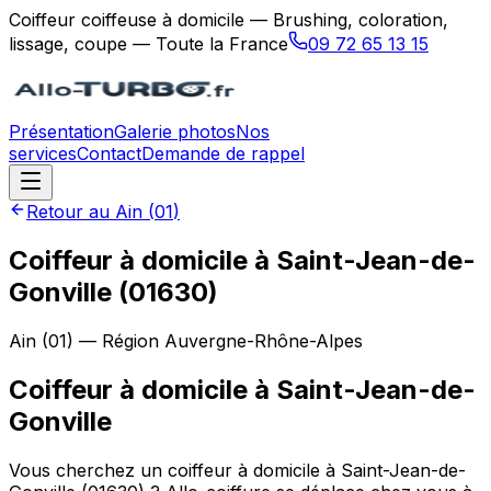
Coiffeur coiffeuse à domicile — Brushing, coloration,
lissage, coupe — Toute la France
09 72 65 13 15
Présentation
Galerie photos
Nos
services
Contact
Demande de rappel
Retour au
Ain
(
01
)
Coiffeur à domicile à Saint-Jean-de-
Gonville (01630)
Ain
(
01
) — Région
Auvergne-Rhône-Alpes
Coiffeur à domicile
à
Saint-Jean-de-
Gonville
Vous cherchez un coiffeur à domicile à Saint-Jean-de-