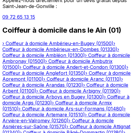
Appelez-nous directement pour un devis gratuit depuis
Saint-Jean-de-Gonville
:
09 72 65 13 15
Coiffeur à domicile
dans le
Ain
(
01
)
›
Coiffeur à domicile
Ambérieu-en-Bugey
(
01500
)
›
Coiffeur à domicile
Ambérieux-en-Dombes
(
01330
)
›
Coiffeur à domicile
Ambléon
(
01300
)
›
Coiffeur à domicile
Ambronay
(
01500
)
›
Coiffeur à domicile
Ambutrix
(
01500
)
›
Coiffeur à domicile
Andert-et-Condon
(
01300
)
›
Coiffeur à domicile
Anglefort
(
01350
)
›
Coiffeur à domicile
Apremont
(
01100
)
›
Coiffeur à domicile
Aranc
(
01110
)
›
Coiffeur à domicile
Arandas
(
01230
)
›
Coiffeur à domicile
Arbent
(
01100
)
›
Coiffeur à domicile
Arbigny
(
01190
)
›
Coiffeur à domicile
Arboys en Bugey
(
01300
)
›
Coiffeur à
domicile
Argis
(
01230
)
›
Coiffeur à domicile
Armix
(
01510
)
›
Coiffeur à domicile
Ars-sur-Formans
(
01480
)
›
Coiffeur à domicile
Artemare
(
01510
)
›
Coiffeur à domicile
Arvière-en-Valromey
(
01260
)
›
Coiffeur à domicile
Asnières-sur-Saône
(
01570
)
›
Coiffeur à domicile
Attignat
(
01340
)
›
Coiffeur à domicile
Bâgé-Dommartin
(
01380
)
›