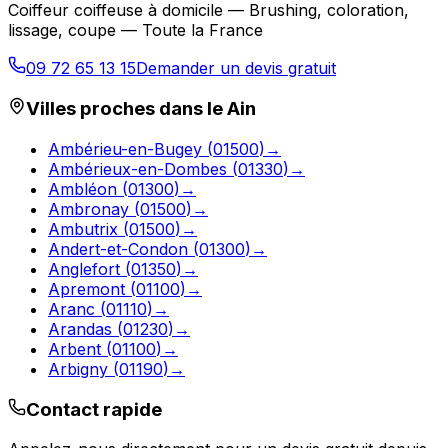
Coiffeur coiffeuse à domicile — Brushing, coloration,
lissage, coupe — Toute la France
09 72 65 13 15
Demander un devis gratuit
Villes proches dans le
Ain
Ambérieu-en-Bugey
(
01500
)
→
Ambérieux-en-Dombes
(
01330
)
→
Ambléon
(
01300
)
→
Ambronay
(
01500
)
→
Ambutrix
(
01500
)
→
Andert-et-Condon
(
01300
)
→
Anglefort
(
01350
)
→
Apremont
(
01100
)
→
Aranc
(
01110
)
→
Arandas
(
01230
)
→
Arbent
(
01100
)
→
Arbigny
(
01190
)
→
Contact rapide