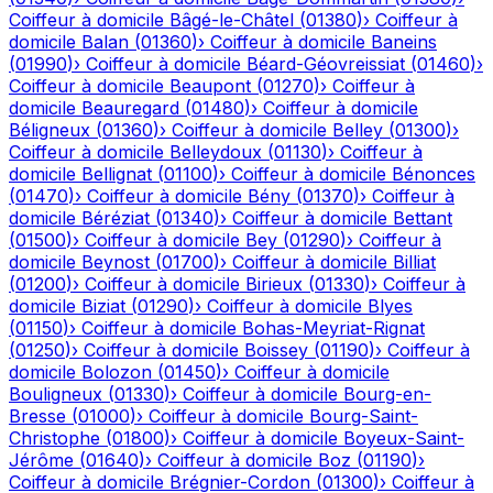
Coiffeur à domicile
Bâgé-le-Châtel
(
01380
)
›
Coiffeur à
domicile
Balan
(
01360
)
›
Coiffeur à domicile
Baneins
(
01990
)
›
Coiffeur à domicile
Béard-Géovreissiat
(
01460
)
›
Coiffeur à domicile
Beaupont
(
01270
)
›
Coiffeur à
domicile
Beauregard
(
01480
)
›
Coiffeur à domicile
Béligneux
(
01360
)
›
Coiffeur à domicile
Belley
(
01300
)
›
Coiffeur à domicile
Belleydoux
(
01130
)
›
Coiffeur à
domicile
Bellignat
(
01100
)
›
Coiffeur à domicile
Bénonces
(
01470
)
›
Coiffeur à domicile
Bény
(
01370
)
›
Coiffeur à
domicile
Béréziat
(
01340
)
›
Coiffeur à domicile
Bettant
(
01500
)
›
Coiffeur à domicile
Bey
(
01290
)
›
Coiffeur à
domicile
Beynost
(
01700
)
›
Coiffeur à domicile
Billiat
(
01200
)
›
Coiffeur à domicile
Birieux
(
01330
)
›
Coiffeur à
domicile
Biziat
(
01290
)
›
Coiffeur à domicile
Blyes
(
01150
)
›
Coiffeur à domicile
Bohas-Meyriat-Rignat
(
01250
)
›
Coiffeur à domicile
Boissey
(
01190
)
›
Coiffeur à
domicile
Bolozon
(
01450
)
›
Coiffeur à domicile
Bouligneux
(
01330
)
›
Coiffeur à domicile
Bourg-en-
Bresse
(
01000
)
›
Coiffeur à domicile
Bourg-Saint-
Christophe
(
01800
)
›
Coiffeur à domicile
Boyeux-Saint-
Jérôme
(
01640
)
›
Coiffeur à domicile
Boz
(
01190
)
›
Coiffeur à domicile
Brégnier-Cordon
(
01300
)
›
Coiffeur à