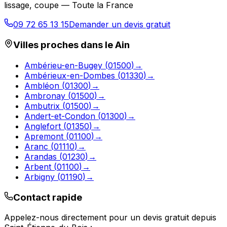
lissage, coupe — Toute la France
09 72 65 13 15
Demander un devis gratuit
Villes proches dans le
Ain
Ambérieu-en-Bugey
(
01500
)
→
Ambérieux-en-Dombes
(
01330
)
→
Ambléon
(
01300
)
→
Ambronay
(
01500
)
→
Ambutrix
(
01500
)
→
Andert-et-Condon
(
01300
)
→
Anglefort
(
01350
)
→
Apremont
(
01100
)
→
Aranc
(
01110
)
→
Arandas
(
01230
)
→
Arbent
(
01100
)
→
Arbigny
(
01190
)
→
Contact rapide
Appelez-nous directement pour un devis gratuit depuis