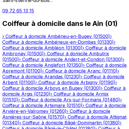
Saint-Étienne-du-Bois
:
09 72 65 13 15
Coiffeur à domicile
dans le
Ain
(
01
)
›
Coiffeur à domicile
Ambérieu-en-Bugey
(
01500
)
›
Coiffeur à domicile
Ambérieux-en-Dombes
(
01330
)
›
Coiffeur à domicile
Ambléon
(
01300
)
›
Coiffeur à domicile
Ambronay
(
01500
)
›
Coiffeur à domicile
Ambutrix
(
01500
)
›
Coiffeur à domicile
Andert-et-Condon
(
01300
)
›
Coiffeur à domicile
Anglefort
(
01350
)
›
Coiffeur à domicile
Apremont
(
01100
)
›
Coiffeur à domicile
Aranc
(
01110
)
›
Coiffeur à domicile
Arandas
(
01230
)
›
Coiffeur à domicile
Arbent
(
01100
)
›
Coiffeur à domicile
Arbigny
(
01190
)
›
Coiffeur à domicile
Arboys en Bugey
(
01300
)
›
Coiffeur à
domicile
Argis
(
01230
)
›
Coiffeur à domicile
Armix
(
01510
)
›
Coiffeur à domicile
Ars-sur-Formans
(
01480
)
›
Coiffeur à domicile
Artemare
(
01510
)
›
Coiffeur à domicile
Arvière-en-Valromey
(
01260
)
›
Coiffeur à domicile
Asnières-sur-Saône
(
01570
)
›
Coiffeur à domicile
Attignat
(
01340
)
›
Coiffeur à domicile
Bâgé-Dommartin
(
01380
)
›
Coiffeur à domicile
Bâgé-le-Châtel
(
01380
)
›
Coiffeur à