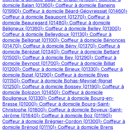
domicile
Balan
(
01360
)
›
Coiffeur à domicile
Baneins
(
01990
)
›
Coiffeur à domicile
Béard-Géovreissiat
(
01460
)
›
Coiffeur à domicile
Beaupont
(
01270
)
›
Coiffeur à
domicile
Beauregard
(
01480
)
›
Coiffeur à domicile
Béligneux
(
01360
)
›
Coiffeur à domicile
Belley
(
01300
)
›
Coiffeur à domicile
Belleydoux
(
01130
)
›
Coiffeur à
domicile
Bellignat
(
01100
)
›
Coiffeur à domicile
Bénonces
(
01470
)
›
Coiffeur à domicile
Bény
(
01370
)
›
Coiffeur à
domicile
Béréziat
(
01340
)
›
Coiffeur à domicile
Bettant
(
01500
)
›
Coiffeur à domicile
Bey
(
01290
)
›
Coiffeur à
domicile
Beynost
(
01700
)
›
Coiffeur à domicile
Billiat
(
01200
)
›
Coiffeur à domicile
Birieux
(
01330
)
›
Coiffeur à
domicile
Biziat
(
01290
)
›
Coiffeur à domicile
Blyes
(
01150
)
›
Coiffeur à domicile
Bohas-Meyriat-Rignat
(
01250
)
›
Coiffeur à domicile
Boissey
(
01190
)
›
Coiffeur à
domicile
Bolozon
(
01450
)
›
Coiffeur à domicile
Bouligneux
(
01330
)
›
Coiffeur à domicile
Bourg-en-
Bresse
(
01000
)
›
Coiffeur à domicile
Bourg-Saint-
Christophe
(
01800
)
›
Coiffeur à domicile
Boyeux-Saint-
Jérôme
(
01640
)
›
Coiffeur à domicile
Boz
(
01190
)
›
Coiffeur à domicile
Brégnier-Cordon
(
01300
)
›
Coiffeur à
domicile
Brénod
(
01110
)
›
Coiffeur à domicile
Brens