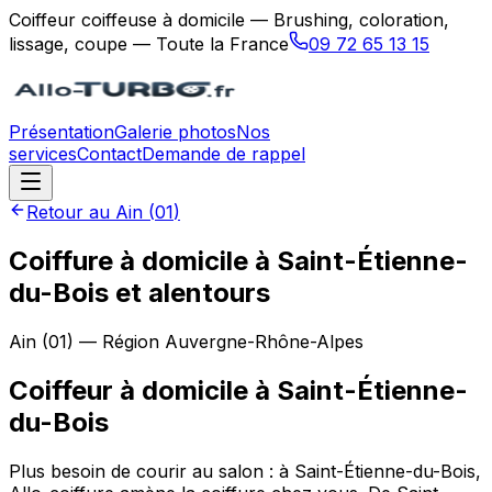
Coiffeur coiffeuse à domicile — Brushing, coloration,
lissage, coupe — Toute la France
09 72 65 13 15
Présentation
Galerie photos
Nos
services
Contact
Demande de rappel
Retour au
Ain
(
01
)
Coiffure à domicile à Saint-Étienne-
du-Bois et alentours
Ain
(
01
) — Région
Auvergne-Rhône-Alpes
Coiffeur à domicile
à
Saint-Étienne-
du-Bois
Plus besoin de courir au salon : à Saint-Étienne-du-Bois,