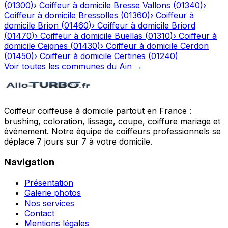
(
01300
)
›
Coiffeur à domicile
Bresse Vallons
(
01340
)
›
Coiffeur à domicile
Bressolles
(
01360
)
›
Coiffeur à
domicile
Brion
(
01460
)
›
Coiffeur à domicile
Briord
(
01470
)
›
Coiffeur à domicile
Buellas
(
01310
)
›
Coiffeur à
domicile
Ceignes
(
01430
)
›
Coiffeur à domicile
Cerdon
(
01450
)
›
Coiffeur à domicile
Certines
(
01240
)
Voir toutes les communes du
Ain
→
Coiffeur coiffeuse à domicile partout en France :
brushing, coloration, lissage, coupe, coiffure mariage et
événement. Notre équipe de coiffeurs professionnels se
déplace 7 jours sur 7 à votre domicile.
Navigation
Présentation
Galerie photos
Nos services
Contact
Mentions légales