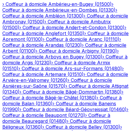
›
Coiffeur à domicile
Ambérieu-en-Bugey
(
01500
)
›
Coiffeur à domicile
Ambérieux-en-Dombes
(
01330
)
›
Coiffeur à domicile
Ambléon
(
01300
)
›
Coiffeur à domicile
Ambronay
(
01500
)
›
Coiffeur à domicile
Ambutrix
(
01500
)
›
Coiffeur à domicile
Andert-et-Condon
(
01300
)
›
Coiffeur à domicile
Anglefort
(
01350
)
›
Coiffeur à domicile
Apremont
(
01100
)
›
Coiffeur à domicile
Aranc
(
01110
)
›
Coiffeur à domicile
Arandas
(
01230
)
›
Coiffeur à domicile
Arbent
(
01100
)
›
Coiffeur à domicile
Arbigny
(
01190
)
›
Coiffeur à domicile
Arboys en Bugey
(
01300
)
›
Coiffeur à
domicile
Argis
(
01230
)
›
Coiffeur à domicile
Armix
(
01510
)
›
Coiffeur à domicile
Ars-sur-Formans
(
01480
)
›
Coiffeur à domicile
Artemare
(
01510
)
›
Coiffeur à domicile
Arvière-en-Valromey
(
01260
)
›
Coiffeur à domicile
Asnières-sur-Saône
(
01570
)
›
Coiffeur à domicile
Attignat
(
01340
)
›
Coiffeur à domicile
Bâgé-Dommartin
(
01380
)
›
Coiffeur à domicile
Bâgé-le-Châtel
(
01380
)
›
Coiffeur à
domicile
Balan
(
01360
)
›
Coiffeur à domicile
Baneins
(
01990
)
›
Coiffeur à domicile
Béard-Géovreissiat
(
01460
)
›
Coiffeur à domicile
Beaupont
(
01270
)
›
Coiffeur à
domicile
Beauregard
(
01480
)
›
Coiffeur à domicile
Béligneux
(
01360
)
›
Coiffeur à domicile
Belley
(
01300
)
›