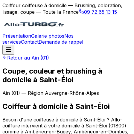
Coiffeur coiffeuse à domicile — Brushing, coloration,
lissage, coupe — Toute la France
09 72 65 13 15
Présentation
Galerie photos
Nos
services
Contact
Demande de rappel
Retour au
Ain
(
01
)
Coupe, couleur et brushing à
domicile à Saint-Éloi
Ain
(
01
) — Région
Auvergne-Rhône-Alpes
Coiffeur à domicile
à
Saint-Éloi
Besoin d'une coiffeuse à domicile à Saint-Éloi ? Allo-
coiffure intervient à votre domicile à Saint-Éloi (01800)
comme à Ambérieu-en-Bugey, Ambérieux-en-Dombes,