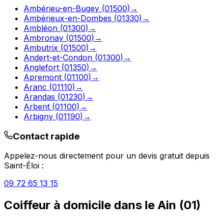
Ambérieu-en-Bugey
(
01500
)
→
Ambérieux-en-Dombes
(
01330
)
→
Ambléon
(
01300
)
→
Ambronay
(
01500
)
→
Ambutrix
(
01500
)
→
Andert-et-Condon
(
01300
)
→
Anglefort
(
01350
)
→
Apremont
(
01100
)
→
Aranc
(
01110
)
→
Arandas
(
01230
)
→
Arbent
(
01100
)
→
Arbigny
(
01190
)
→
Contact rapide
Appelez-nous directement pour un devis gratuit depuis
Saint-Éloi
:
09 72 65 13 15
Coiffeur à domicile
dans le
Ain
(
01
)