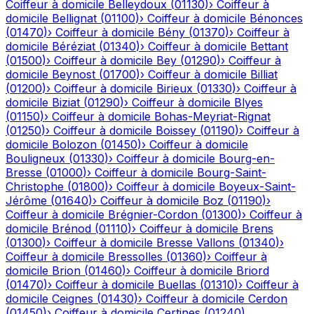
Coiffeur à domicile
Belleydoux
(
01130
)
›
Coiffeur à
domicile
Bellignat
(
01100
)
›
Coiffeur à domicile
Bénonces
(
01470
)
›
Coiffeur à domicile
Bény
(
01370
)
›
Coiffeur à
domicile
Béréziat
(
01340
)
›
Coiffeur à domicile
Bettant
(
01500
)
›
Coiffeur à domicile
Bey
(
01290
)
›
Coiffeur à
domicile
Beynost
(
01700
)
›
Coiffeur à domicile
Billiat
(
01200
)
›
Coiffeur à domicile
Birieux
(
01330
)
›
Coiffeur à
domicile
Biziat
(
01290
)
›
Coiffeur à domicile
Blyes
(
01150
)
›
Coiffeur à domicile
Bohas-Meyriat-Rignat
(
01250
)
›
Coiffeur à domicile
Boissey
(
01190
)
›
Coiffeur à
domicile
Bolozon
(
01450
)
›
Coiffeur à domicile
Bouligneux
(
01330
)
›
Coiffeur à domicile
Bourg-en-
Bresse
(
01000
)
›
Coiffeur à domicile
Bourg-Saint-
Christophe
(
01800
)
›
Coiffeur à domicile
Boyeux-Saint-
Jérôme
(
01640
)
›
Coiffeur à domicile
Boz
(
01190
)
›
Coiffeur à domicile
Brégnier-Cordon
(
01300
)
›
Coiffeur à
domicile
Brénod
(
01110
)
›
Coiffeur à domicile
Brens
(
01300
)
›
Coiffeur à domicile
Bresse Vallons
(
01340
)
›
Coiffeur à domicile
Bressolles
(
01360
)
›
Coiffeur à
domicile
Brion
(
01460
)
›
Coiffeur à domicile
Briord
(
01470
)
›
Coiffeur à domicile
Buellas
(
01310
)
›
Coiffeur à
domicile
Ceignes
(
01430
)
›
Coiffeur à domicile
Cerdon
(
01450
)
›
Coiffeur à domicile
Certines
(
01240
)