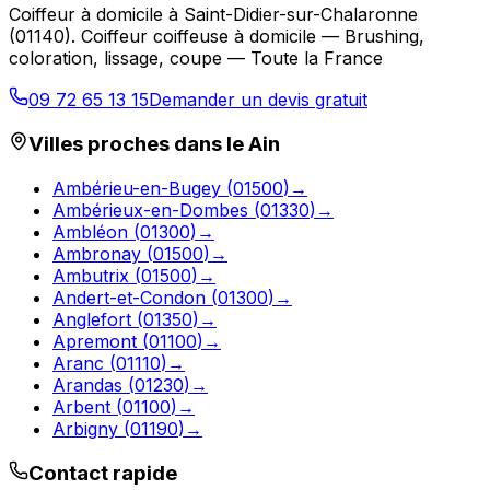
Coiffeur à domicile
à
Saint-Didier-sur-Chalaronne
(
01140
).
Coiffeur coiffeuse à domicile — Brushing,
coloration, lissage, coupe — Toute la France
09 72 65 13 15
Demander un devis gratuit
Villes proches dans le
Ain
Ambérieu-en-Bugey
(
01500
)
→
Ambérieux-en-Dombes
(
01330
)
→
Ambléon
(
01300
)
→
Ambronay
(
01500
)
→
Ambutrix
(
01500
)
→
Andert-et-Condon
(
01300
)
→
Anglefort
(
01350
)
→
Apremont
(
01100
)
→
Aranc
(
01110
)
→
Arandas
(
01230
)
→
Arbent
(
01100
)
→
Arbigny
(
01190
)
→
Contact rapide