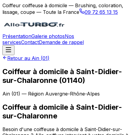
Coiffeur coiffeuse à domicile — Brushing, coloration,
lissage, coupe — Toute la France
09 72 65 13 15
Présentation
Galerie photos
Nos
services
Contact
Demande de rappel
Retour au
Ain
(
01
)
Coiffeur à domicile à Saint-Didier-
sur-Chalaronne (01140)
Ain
(
01
) — Région
Auvergne-Rhône-Alpes
Coiffeur à domicile
à
Saint-Didier-
sur-Chalaronne
Besoin d'une coiffeuse à domicile à Saint-Didier-sur-