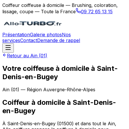
Coiffeur coiffeuse à domicile — Brushing, coloration,
lissage, coupe — Toute la France
09 72 65 13 15
Présentation
Galerie photos
Nos
services
Contact
Demande de rappel
Retour au
Ain
(
01
)
Votre coiffeuse à domicile à Saint-
Denis-en-Bugey
Ain
(
01
) — Région
Auvergne-Rhône-Alpes
Coiffeur à domicile
à
Saint-Denis-
en-Bugey
À Saint-Denis-en-Bugey (01500) et dans tout le Ain,