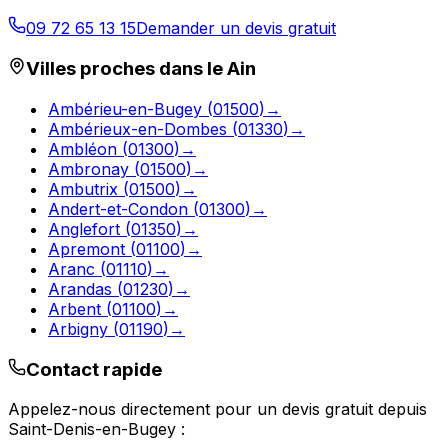
09 72 65 13 15
Demander un devis gratuit
Villes proches dans le
Ain
Ambérieu-en-Bugey
(
01500
)
→
Ambérieux-en-Dombes
(
01330
)
→
Ambléon
(
01300
)
→
Ambronay
(
01500
)
→
Ambutrix
(
01500
)
→
Andert-et-Condon
(
01300
)
→
Anglefort
(
01350
)
→
Apremont
(
01100
)
→
Aranc
(
01110
)
→
Arandas
(
01230
)
→
Arbent
(
01100
)
→
Arbigny
(
01190
)
→
Contact rapide
Appelez-nous directement pour un devis gratuit depuis
Saint-Denis-en-Bugey
: