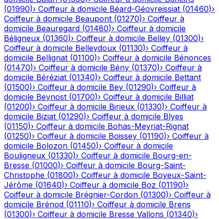
(
01990
)
›
Coiffeur à domicile
Béard-Géovreissiat
(
01460
)
›
Coiffeur à domicile
Beaupont
(
01270
)
›
Coiffeur à
domicile
Beauregard
(
01480
)
›
Coiffeur à domicile
Béligneux
(
01360
)
›
Coiffeur à domicile
Belley
(
01300
)
›
Coiffeur à domicile
Belleydoux
(
01130
)
›
Coiffeur à
domicile
Bellignat
(
01100
)
›
Coiffeur à domicile
Bénonces
(
01470
)
›
Coiffeur à domicile
Bény
(
01370
)
›
Coiffeur à
domicile
Béréziat
(
01340
)
›
Coiffeur à domicile
Bettant
(
01500
)
›
Coiffeur à domicile
Bey
(
01290
)
›
Coiffeur à
domicile
Beynost
(
01700
)
›
Coiffeur à domicile
Billiat
(
01200
)
›
Coiffeur à domicile
Birieux
(
01330
)
›
Coiffeur à
domicile
Biziat
(
01290
)
›
Coiffeur à domicile
Blyes
(
01150
)
›
Coiffeur à domicile
Bohas-Meyriat-Rignat
(
01250
)
›
Coiffeur à domicile
Boissey
(
01190
)
›
Coiffeur à
domicile
Bolozon
(
01450
)
›
Coiffeur à domicile
Bouligneux
(
01330
)
›
Coiffeur à domicile
Bourg-en-
Bresse
(
01000
)
›
Coiffeur à domicile
Bourg-Saint-
Christophe
(
01800
)
›
Coiffeur à domicile
Boyeux-Saint-
Jérôme
(
01640
)
›
Coiffeur à domicile
Boz
(
01190
)
›
Coiffeur à domicile
Brégnier-Cordon
(
01300
)
›
Coiffeur à
domicile
Brénod
(
01110
)
›
Coiffeur à domicile
Brens
(
01300
)
›
Coiffeur à domicile
Bresse Vallons
(
01340
)
›