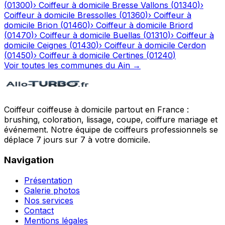
(
01300
)
›
Coiffeur à domicile
Bresse Vallons
(
01340
)
›
Coiffeur à domicile
Bressolles
(
01360
)
›
Coiffeur à
domicile
Brion
(
01460
)
›
Coiffeur à domicile
Briord
(
01470
)
›
Coiffeur à domicile
Buellas
(
01310
)
›
Coiffeur à
domicile
Ceignes
(
01430
)
›
Coiffeur à domicile
Cerdon
(
01450
)
›
Coiffeur à domicile
Certines
(
01240
)
Voir toutes les communes du
Ain
→
Coiffeur coiffeuse à domicile partout en France :
brushing, coloration, lissage, coupe, coiffure mariage et
événement. Notre équipe de coiffeurs professionnels se
déplace 7 jours sur 7 à votre domicile.
Navigation
Présentation
Galerie photos
Nos services
Contact
Mentions légales