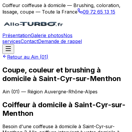
Coiffeur coiffeuse à domicile — Brushing, coloration,
lissage, coupe — Toute la France
09 72 65 13 15
Présentation
Galerie photos
Nos
services
Contact
Demande de rappel
Retour au
Ain
(
01
)
Coupe, couleur et brushing à
domicile à Saint-Cyr-sur-Menthon
Ain
(
01
) — Région
Auvergne-Rhône-Alpes
Coiffeur à domicile
à
Saint-Cyr-sur-
Menthon
Besoin d'une coiffeuse à domicile à Saint-Cyr-sur-