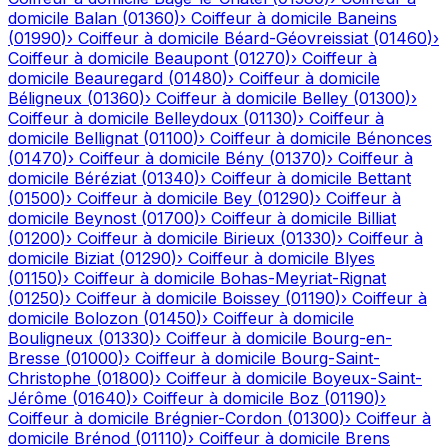
domicile
Balan
(
01360
)
›
Coiffeur à domicile
Baneins
(
01990
)
›
Coiffeur à domicile
Béard-Géovreissiat
(
01460
)
›
Coiffeur à domicile
Beaupont
(
01270
)
›
Coiffeur à
domicile
Beauregard
(
01480
)
›
Coiffeur à domicile
Béligneux
(
01360
)
›
Coiffeur à domicile
Belley
(
01300
)
›
Coiffeur à domicile
Belleydoux
(
01130
)
›
Coiffeur à
domicile
Bellignat
(
01100
)
›
Coiffeur à domicile
Bénonces
(
01470
)
›
Coiffeur à domicile
Bény
(
01370
)
›
Coiffeur à
domicile
Béréziat
(
01340
)
›
Coiffeur à domicile
Bettant
(
01500
)
›
Coiffeur à domicile
Bey
(
01290
)
›
Coiffeur à
domicile
Beynost
(
01700
)
›
Coiffeur à domicile
Billiat
(
01200
)
›
Coiffeur à domicile
Birieux
(
01330
)
›
Coiffeur à
domicile
Biziat
(
01290
)
›
Coiffeur à domicile
Blyes
(
01150
)
›
Coiffeur à domicile
Bohas-Meyriat-Rignat
(
01250
)
›
Coiffeur à domicile
Boissey
(
01190
)
›
Coiffeur à
domicile
Bolozon
(
01450
)
›
Coiffeur à domicile
Bouligneux
(
01330
)
›
Coiffeur à domicile
Bourg-en-
Bresse
(
01000
)
›
Coiffeur à domicile
Bourg-Saint-
Christophe
(
01800
)
›
Coiffeur à domicile
Boyeux-Saint-
Jérôme
(
01640
)
›
Coiffeur à domicile
Boz
(
01190
)
›
Coiffeur à domicile
Brégnier-Cordon
(
01300
)
›
Coiffeur à
domicile
Brénod
(
01110
)
›
Coiffeur à domicile
Brens