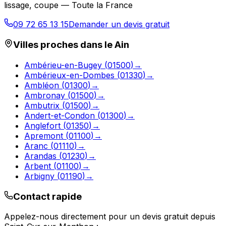
lissage, coupe — Toute la France
09 72 65 13 15
Demander un devis gratuit
Villes proches dans le
Ain
Ambérieu-en-Bugey
(
01500
)
→
Ambérieux-en-Dombes
(
01330
)
→
Ambléon
(
01300
)
→
Ambronay
(
01500
)
→
Ambutrix
(
01500
)
→
Andert-et-Condon
(
01300
)
→
Anglefort
(
01350
)
→
Apremont
(
01100
)
→
Aranc
(
01110
)
→
Arandas
(
01230
)
→
Arbent
(
01100
)
→
Arbigny
(
01190
)
→
Contact rapide
Appelez-nous directement pour un devis gratuit depuis