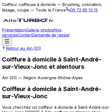
Coiffeur coiffeuse à domicile — Brushing, coloration,
lissage, coupe — Toute la France
09 72 65 13 15
Présentation
Galerie photos
Nos
services
Contact
Demande de rappel
Retour au
Ain
(
01
)
Coiffure à domicile à Saint-André-
sur-Vieux-Jonc et alentours
Ain
(
01
) — Région
Auvergne-Rhône-Alpes
Coiffeur à domicile
à
Saint-André-
sur-Vieux-Jonc
Vous cherchez un coiffeur à domicile à Saint-André-sur-