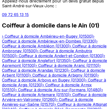
Appelez-nous directement pour un devis gratuit depuis
Saint-André-sur-Vieux-Jonc
:
09 72 65 13 15
Coiffeur à domicile
dans le
Ain
(
01
)
›
Coiffeur à domicile
Ambérieu-en-Bugey
(
01500
)
›
Coiffeur à domicile
Ambérieux-en-Dombes
(
01330
)
›
Coiffeur à domicile
Ambléon
(
01300
)
›
Coiffeur à domicile
Ambronay
(
01500
)
›
Coiffeur à domicile
Ambutrix
(
01500
)
›
Coiffeur à domicile
Andert-et-Condon
(
01300
)
›
Coiffeur à domicile
Anglefort
(
01350
)
›
Coiffeur à domicile
Apremont
(
01100
)
›
Coiffeur à domicile
Aranc
(
01110
)
›
Coiffeur à domicile
Arandas
(
01230
)
›
Coiffeur à domicile
Arbent
(
01100
)
›
Coiffeur à domicile
Arbigny
(
01190
)
›
Coiffeur à domicile
Arboys en Bugey
(
01300
)
›
Coiffeur à
domicile
Argis
(
01230
)
›
Coiffeur à domicile
Armix
(
01510
)
›
Coiffeur à domicile
Ars-sur-Formans
(
01480
)
›
Coiffeur à domicile
Artemare
(
01510
)
›
Coiffeur à domicile
Arvière-en-Valromey
(
01260
)
›
Coiffeur à domicile
Asnières-sur-Saône
(
01570
)
›
Coiffeur à domicile
Attignat