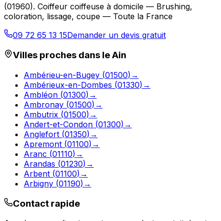
(
01960
).
Coiffeur coiffeuse à domicile — Brushing,
coloration, lissage, coupe — Toute la France
09 72 65 13 15
Demander un devis gratuit
Villes proches dans le
Ain
Ambérieu-en-Bugey
(
01500
)
→
Ambérieux-en-Dombes
(
01330
)
→
Ambléon
(
01300
)
→
Ambronay
(
01500
)
→
Ambutrix
(
01500
)
→
Andert-et-Condon
(
01300
)
→
Anglefort
(
01350
)
→
Apremont
(
01100
)
→
Aranc
(
01110
)
→
Arandas
(
01230
)
→
Arbent
(
01100
)
→
Arbigny
(
01190
)
→
Contact rapide