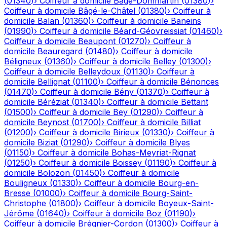
(
01340
)
›
Coiffeur à domicile
Bâgé-Dommartin
(
01380
)
›
Coiffeur à domicile
Bâgé-le-Châtel
(
01380
)
›
Coiffeur à
domicile
Balan
(
01360
)
›
Coiffeur à domicile
Baneins
(
01990
)
›
Coiffeur à domicile
Béard-Géovreissiat
(
01460
)
›
Coiffeur à domicile
Beaupont
(
01270
)
›
Coiffeur à
domicile
Beauregard
(
01480
)
›
Coiffeur à domicile
Béligneux
(
01360
)
›
Coiffeur à domicile
Belley
(
01300
)
›
Coiffeur à domicile
Belleydoux
(
01130
)
›
Coiffeur à
domicile
Bellignat
(
01100
)
›
Coiffeur à domicile
Bénonces
(
01470
)
›
Coiffeur à domicile
Bény
(
01370
)
›
Coiffeur à
domicile
Béréziat
(
01340
)
›
Coiffeur à domicile
Bettant
(
01500
)
›
Coiffeur à domicile
Bey
(
01290
)
›
Coiffeur à
domicile
Beynost
(
01700
)
›
Coiffeur à domicile
Billiat
(
01200
)
›
Coiffeur à domicile
Birieux
(
01330
)
›
Coiffeur à
domicile
Biziat
(
01290
)
›
Coiffeur à domicile
Blyes
(
01150
)
›
Coiffeur à domicile
Bohas-Meyriat-Rignat
(
01250
)
›
Coiffeur à domicile
Boissey
(
01190
)
›
Coiffeur à
domicile
Bolozon
(
01450
)
›
Coiffeur à domicile
Bouligneux
(
01330
)
›
Coiffeur à domicile
Bourg-en-
Bresse
(
01000
)
›
Coiffeur à domicile
Bourg-Saint-
Christophe
(
01800
)
›
Coiffeur à domicile
Boyeux-Saint-
Jérôme
(
01640
)
›
Coiffeur à domicile
Boz
(
01190
)
›
Coiffeur à domicile
Brégnier-Cordon
(
01300
)
›
Coiffeur à