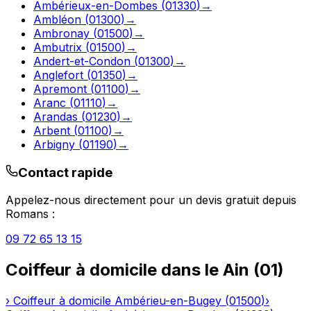
Ambérieux-en-Dombes
(
01330
)
→
Ambléon
(
01300
)
→
Ambronay
(
01500
)
→
Ambutrix
(
01500
)
→
Andert-et-Condon
(
01300
)
→
Anglefort
(
01350
)
→
Apremont
(
01100
)
→
Aranc
(
01110
)
→
Arandas
(
01230
)
→
Arbent
(
01100
)
→
Arbigny
(
01190
)
→
Contact rapide
Appelez-nous directement pour un devis gratuit depuis
Romans
:
09 72 65 13 15
Coiffeur à domicile
dans le
Ain
(
01
)
›
Coiffeur à domicile
Ambérieu-en-Bugey
(
01500
)
›