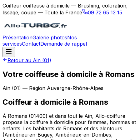
Coiffeur coiffeuse à domicile — Brushing, coloration,
lissage, coupe — Toute la France
09 72 65 13 15
Présentation
Galerie photos
Nos
services
Contact
Demande de rappel
Retour au
Ain
(
01
)
Votre coiffeuse à domicile à Romans
Ain
(
01
) — Région
Auvergne-Rhône-Alpes
Coiffeur à domicile
à
Romans
À Romans (01400) et dans tout le Ain, Allo-coiffure
propose la coiffure à domicile pour femmes, hommes et
enfants. Les habitants de Romans et des alentours
(Ambérieu-en-Bugey, Ambérieux-en-Dombes,