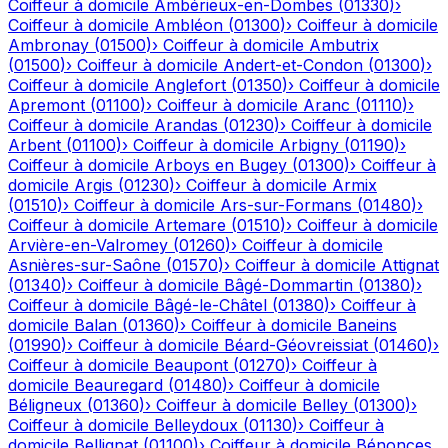
Coiffeur à domicile
Ambérieux-en-Dombes
(
01330
)
›
Coiffeur à domicile
Ambléon
(
01300
)
›
Coiffeur à domicile
Ambronay
(
01500
)
›
Coiffeur à domicile
Ambutrix
(
01500
)
›
Coiffeur à domicile
Andert-et-Condon
(
01300
)
›
Coiffeur à domicile
Anglefort
(
01350
)
›
Coiffeur à domicile
Apremont
(
01100
)
›
Coiffeur à domicile
Aranc
(
01110
)
›
Coiffeur à domicile
Arandas
(
01230
)
›
Coiffeur à domicile
Arbent
(
01100
)
›
Coiffeur à domicile
Arbigny
(
01190
)
›
Coiffeur à domicile
Arboys en Bugey
(
01300
)
›
Coiffeur à
domicile
Argis
(
01230
)
›
Coiffeur à domicile
Armix
(
01510
)
›
Coiffeur à domicile
Ars-sur-Formans
(
01480
)
›
Coiffeur à domicile
Artemare
(
01510
)
›
Coiffeur à domicile
Arvière-en-Valromey
(
01260
)
›
Coiffeur à domicile
Asnières-sur-Saône
(
01570
)
›
Coiffeur à domicile
Attignat
(
01340
)
›
Coiffeur à domicile
Bâgé-Dommartin
(
01380
)
›
Coiffeur à domicile
Bâgé-le-Châtel
(
01380
)
›
Coiffeur à
domicile
Balan
(
01360
)
›
Coiffeur à domicile
Baneins
(
01990
)
›
Coiffeur à domicile
Béard-Géovreissiat
(
01460
)
›
Coiffeur à domicile
Beaupont
(
01270
)
›
Coiffeur à
domicile
Beauregard
(
01480
)
›
Coiffeur à domicile
Béligneux
(
01360
)
›
Coiffeur à domicile
Belley
(
01300
)
›
Coiffeur à domicile
Belleydoux
(
01130
)
›
Coiffeur à
domicile
Bellignat
(
01100
)
›
Coiffeur à domicile
Bénonces