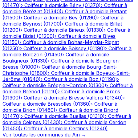
(
01470
)
›
Coiffeur à domicile
Bény
(
01370
)
›
Coiffeur à
domicile
Béréziat
(
01340
)
›
Coiffeur à domicile
Bettant
(
01500
)
›
Coiffeur à domicile
Bey
(
01290
)
›
Coiffeur à
domicile
Beynost
(
01700
)
›
Coiffeur à domicile
Billiat
(
01200
)
›
Coiffeur à domicile
Birieux
(
01330
)
›
Coiffeur à
domicile
Biziat
(
01290
)
›
Coiffeur à domicile
Blyes
(
01150
)
›
Coiffeur à domicile
Bohas-Meyriat-Rignat
(
01250
)
›
Coiffeur à domicile
Boissey
(
01190
)
›
Coiffeur à
domicile
Bolozon
(
01450
)
›
Coiffeur à domicile
Bouligneux
(
01330
)
›
Coiffeur à domicile
Bourg-en-
Bresse
(
01000
)
›
Coiffeur à domicile
Bourg-Saint-
Christophe
(
01800
)
›
Coiffeur à domicile
Boyeux-Saint-
Jérôme
(
01640
)
›
Coiffeur à domicile
Boz
(
01190
)
›
Coiffeur à domicile
Brégnier-Cordon
(
01300
)
›
Coiffeur à
domicile
Brénod
(
01110
)
›
Coiffeur à domicile
Brens
(
01300
)
›
Coiffeur à domicile
Bresse Vallons
(
01340
)
›
Coiffeur à domicile
Bressolles
(
01360
)
›
Coiffeur à
domicile
Brion
(
01460
)
›
Coiffeur à domicile
Briord
(
01470
)
›
Coiffeur à domicile
Buellas
(
01310
)
›
Coiffeur à
domicile
Ceignes
(
01430
)
›
Coiffeur à domicile
Cerdon
(
01450
)
›
Coiffeur à domicile
Certines
(
01240
)
Voir toutes les communes du
Ain
→