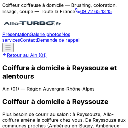
Coiffeur coiffeuse à domicile — Brushing, coloration,
lissage, coupe — Toute la France
09 72 65 13 15
Présentation
Galerie photos
Nos
services
Contact
Demande de rappel
Retour au
Ain
(
01
)
Coiffure à domicile à Reyssouze et
alentours
Ain
(
01
) — Région
Auvergne-Rhône-Alpes
Coiffeur à domicile
à
Reyssouze
Plus besoin de courir au salon : à Reyssouze, Allo-
coiffure amène la coiffure chez vous. De Reyssouze aux
communes proches (Ambérieu-en-Bugey, Ambérieux-