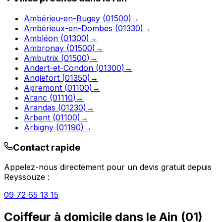
Ambérieu-en-Bugey
(
01500
)
→
Ambérieux-en-Dombes
(
01330
)
→
Ambléon
(
01300
)
→
Ambronay
(
01500
)
→
Ambutrix
(
01500
)
→
Andert-et-Condon
(
01300
)
→
Anglefort
(
01350
)
→
Apremont
(
01100
)
→
Aranc
(
01110
)
→
Arandas
(
01230
)
→
Arbent
(
01100
)
→
Arbigny
(
01190
)
→
Contact rapide
Appelez-nous directement pour un devis gratuit depuis
Reyssouze
:
09 72 65 13 15
Coiffeur à domicile
dans le
Ain
(
01
)