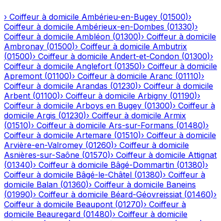
›
Coiffeur à domicile
Ambérieu-en-Bugey
(
01500
)
›
Coiffeur à domicile
Ambérieux-en-Dombes
(
01330
)
›
Coiffeur à domicile
Ambléon
(
01300
)
›
Coiffeur à domicile
Ambronay
(
01500
)
›
Coiffeur à domicile
Ambutrix
(
01500
)
›
Coiffeur à domicile
Andert-et-Condon
(
01300
)
›
Coiffeur à domicile
Anglefort
(
01350
)
›
Coiffeur à domicile
Apremont
(
01100
)
›
Coiffeur à domicile
Aranc
(
01110
)
›
Coiffeur à domicile
Arandas
(
01230
)
›
Coiffeur à domicile
Arbent
(
01100
)
›
Coiffeur à domicile
Arbigny
(
01190
)
›
Coiffeur à domicile
Arboys en Bugey
(
01300
)
›
Coiffeur à
domicile
Argis
(
01230
)
›
Coiffeur à domicile
Armix
(
01510
)
›
Coiffeur à domicile
Ars-sur-Formans
(
01480
)
›
Coiffeur à domicile
Artemare
(
01510
)
›
Coiffeur à domicile
Arvière-en-Valromey
(
01260
)
›
Coiffeur à domicile
Asnières-sur-Saône
(
01570
)
›
Coiffeur à domicile
Attignat
(
01340
)
›
Coiffeur à domicile
Bâgé-Dommartin
(
01380
)
›
Coiffeur à domicile
Bâgé-le-Châtel
(
01380
)
›
Coiffeur à
domicile
Balan
(
01360
)
›
Coiffeur à domicile
Baneins
(
01990
)
›
Coiffeur à domicile
Béard-Géovreissiat
(
01460
)
›
Coiffeur à domicile
Beaupont
(
01270
)
›
Coiffeur à
domicile
Beauregard
(
01480
)
›
Coiffeur à domicile