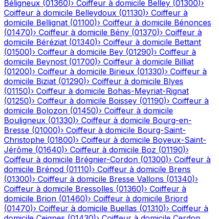
Béligneux
(
01360
)
›
Coiffeur à domicile
Belley
(
01300
)
›
Coiffeur à domicile
Belleydoux
(
01130
)
›
Coiffeur à
domicile
Bellignat
(
01100
)
›
Coiffeur à domicile
Bénonces
(
01470
)
›
Coiffeur à domicile
Bény
(
01370
)
›
Coiffeur à
domicile
Béréziat
(
01340
)
›
Coiffeur à domicile
Bettant
(
01500
)
›
Coiffeur à domicile
Bey
(
01290
)
›
Coiffeur à
domicile
Beynost
(
01700
)
›
Coiffeur à domicile
Billiat
(
01200
)
›
Coiffeur à domicile
Birieux
(
01330
)
›
Coiffeur à
domicile
Biziat
(
01290
)
›
Coiffeur à domicile
Blyes
(
01150
)
›
Coiffeur à domicile
Bohas-Meyriat-Rignat
(
01250
)
›
Coiffeur à domicile
Boissey
(
01190
)
›
Coiffeur à
domicile
Bolozon
(
01450
)
›
Coiffeur à domicile
Bouligneux
(
01330
)
›
Coiffeur à domicile
Bourg-en-
Bresse
(
01000
)
›
Coiffeur à domicile
Bourg-Saint-
Christophe
(
01800
)
›
Coiffeur à domicile
Boyeux-Saint-
Jérôme
(
01640
)
›
Coiffeur à domicile
Boz
(
01190
)
›
Coiffeur à domicile
Brégnier-Cordon
(
01300
)
›
Coiffeur à
domicile
Brénod
(
01110
)
›
Coiffeur à domicile
Brens
(
01300
)
›
Coiffeur à domicile
Bresse Vallons
(
01340
)
›
Coiffeur à domicile
Bressolles
(
01360
)
›
Coiffeur à
domicile
Brion
(
01460
)
›
Coiffeur à domicile
Briord
(
01470
)
›
Coiffeur à domicile
Buellas
(
01310
)
›
Coiffeur à
domicile
Ceignes
(
01430
)
›
Coiffeur à domicile
Cerdon