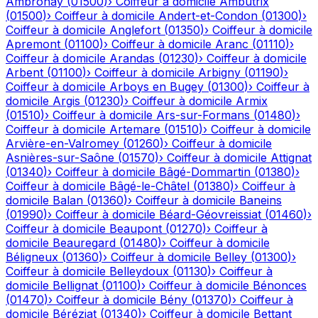
Ambronay
(
01500
)
›
Coiffeur à domicile
Ambutrix
(
01500
)
›
Coiffeur à domicile
Andert-et-Condon
(
01300
)
›
Coiffeur à domicile
Anglefort
(
01350
)
›
Coiffeur à domicile
Apremont
(
01100
)
›
Coiffeur à domicile
Aranc
(
01110
)
›
Coiffeur à domicile
Arandas
(
01230
)
›
Coiffeur à domicile
Arbent
(
01100
)
›
Coiffeur à domicile
Arbigny
(
01190
)
›
Coiffeur à domicile
Arboys en Bugey
(
01300
)
›
Coiffeur à
domicile
Argis
(
01230
)
›
Coiffeur à domicile
Armix
(
01510
)
›
Coiffeur à domicile
Ars-sur-Formans
(
01480
)
›
Coiffeur à domicile
Artemare
(
01510
)
›
Coiffeur à domicile
Arvière-en-Valromey
(
01260
)
›
Coiffeur à domicile
Asnières-sur-Saône
(
01570
)
›
Coiffeur à domicile
Attignat
(
01340
)
›
Coiffeur à domicile
Bâgé-Dommartin
(
01380
)
›
Coiffeur à domicile
Bâgé-le-Châtel
(
01380
)
›
Coiffeur à
domicile
Balan
(
01360
)
›
Coiffeur à domicile
Baneins
(
01990
)
›
Coiffeur à domicile
Béard-Géovreissiat
(
01460
)
›
Coiffeur à domicile
Beaupont
(
01270
)
›
Coiffeur à
domicile
Beauregard
(
01480
)
›
Coiffeur à domicile
Béligneux
(
01360
)
›
Coiffeur à domicile
Belley
(
01300
)
›
Coiffeur à domicile
Belleydoux
(
01130
)
›
Coiffeur à
domicile
Bellignat
(
01100
)
›
Coiffeur à domicile
Bénonces
(
01470
)
›
Coiffeur à domicile
Bény
(
01370
)
›
Coiffeur à
domicile
Béréziat
(
01340
)
›
Coiffeur à domicile
Bettant