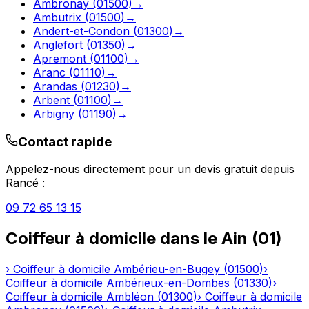
Ambronay
(
01500
)
→
Ambutrix
(
01500
)
→
Andert-et-Condon
(
01300
)
→
Anglefort
(
01350
)
→
Apremont
(
01100
)
→
Aranc
(
01110
)
→
Arandas
(
01230
)
→
Arbent
(
01100
)
→
Arbigny
(
01190
)
→
Contact rapide
Appelez-nous directement pour un devis gratuit depuis
Rancé
:
09 72 65 13 15
Coiffeur à domicile
dans le
Ain
(
01
)
›
Coiffeur à domicile
Ambérieu-en-Bugey
(
01500
)
›
Coiffeur à domicile
Ambérieux-en-Dombes
(
01330
)
›
Coiffeur à domicile
Ambléon
(
01300
)
›
Coiffeur à domicile