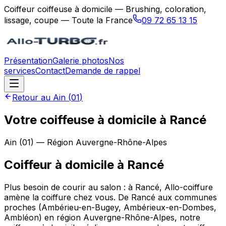
Coiffeur coiffeuse à domicile — Brushing, coloration,
lissage, coupe — Toute la France
09 72 65 13 15
Présentation
Galerie photos
Nos
services
Contact
Demande de rappel
Retour au
Ain
(
01
)
Votre coiffeuse à domicile à Rancé
Ain
(
01
) — Région
Auvergne-Rhône-Alpes
Coiffeur à domicile
à
Rancé
Plus besoin de courir au salon : à Rancé, Allo-coiffure
amène la coiffure chez vous. De Rancé aux communes
proches (Ambérieu-en-Bugey, Ambérieux-en-Dombes,
Ambléon) en région Auvergne-Rhône-Alpes, notre