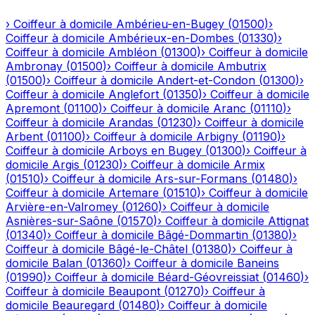
›
Coiffeur à domicile
Ambérieu-en-Bugey
(
01500
)
›
Coiffeur à domicile
Ambérieux-en-Dombes
(
01330
)
›
Coiffeur à domicile
Ambléon
(
01300
)
›
Coiffeur à domicile
Ambronay
(
01500
)
›
Coiffeur à domicile
Ambutrix
(
01500
)
›
Coiffeur à domicile
Andert-et-Condon
(
01300
)
›
Coiffeur à domicile
Anglefort
(
01350
)
›
Coiffeur à domicile
Apremont
(
01100
)
›
Coiffeur à domicile
Aranc
(
01110
)
›
Coiffeur à domicile
Arandas
(
01230
)
›
Coiffeur à domicile
Arbent
(
01100
)
›
Coiffeur à domicile
Arbigny
(
01190
)
›
Coiffeur à domicile
Arboys en Bugey
(
01300
)
›
Coiffeur à
domicile
Argis
(
01230
)
›
Coiffeur à domicile
Armix
(
01510
)
›
Coiffeur à domicile
Ars-sur-Formans
(
01480
)
›
Coiffeur à domicile
Artemare
(
01510
)
›
Coiffeur à domicile
Arvière-en-Valromey
(
01260
)
›
Coiffeur à domicile
Asnières-sur-Saône
(
01570
)
›
Coiffeur à domicile
Attignat
(
01340
)
›
Coiffeur à domicile
Bâgé-Dommartin
(
01380
)
›
Coiffeur à domicile
Bâgé-le-Châtel
(
01380
)
›
Coiffeur à
domicile
Balan
(
01360
)
›
Coiffeur à domicile
Baneins
(
01990
)
›
Coiffeur à domicile
Béard-Géovreissiat
(
01460
)
›
Coiffeur à domicile
Beaupont
(
01270
)
›
Coiffeur à
domicile
Beauregard
(
01480
)
›
Coiffeur à domicile