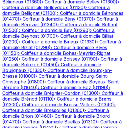
Béligneux
(
01360
)
›
Coiffeur à domicile
Belley
(
01300
)
›
Coiffeur à domicile
Belleydoux
(
01130
)
›
Coiffeur à
domicile
Bellignat
(
01100
)
›
Coiffeur à domicile
Bénonces
(
01470
)
›
Coiffeur à domicile
Bény
(
01370
)
›
Coiffeur à
domicile
Béréziat
(
01340
)
›
Coiffeur à domicile
Bettant
(
01500
)
›
Coiffeur à domicile
Bey
(
01290
)
›
Coiffeur à
domicile
Beynost
(
01700
)
›
Coiffeur à domicile
Billiat
(
01200
)
›
Coiffeur à domicile
Birieux
(
01330
)
›
Coiffeur à
domicile
Biziat
(
01290
)
›
Coiffeur à domicile
Blyes
(
01150
)
›
Coiffeur à domicile
Bohas-Meyriat-Rignat
(
01250
)
›
Coiffeur à domicile
Boissey
(
01190
)
›
Coiffeur à
domicile
Bolozon
(
01450
)
›
Coiffeur à domicile
Bouligneux
(
01330
)
›
Coiffeur à domicile
Bourg-en-
Bresse
(
01000
)
›
Coiffeur à domicile
Bourg-Saint-
Christophe
(
01800
)
›
Coiffeur à domicile
Boyeux-Saint-
Jérôme
(
01640
)
›
Coiffeur à domicile
Boz
(
01190
)
›
Coiffeur à domicile
Brégnier-Cordon
(
01300
)
›
Coiffeur à
domicile
Brénod
(
01110
)
›
Coiffeur à domicile
Brens
(
01300
)
›
Coiffeur à domicile
Bresse Vallons
(
01340
)
›
Coiffeur à domicile
Bressolles
(
01360
)
›
Coiffeur à
domicile
Brion
(
01460
)
›
Coiffeur à domicile
Briord
(
01470
)
›
Coiffeur à domicile
Buellas
(
01310
)
›
Coiffeur à
domicile
Ceignes
(
01430
)
›
Coiffeur à domicile
Cerdon