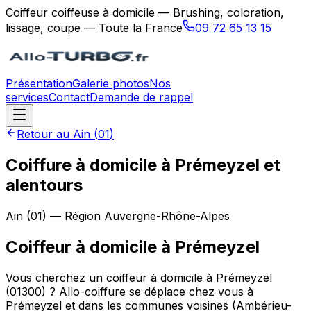
Coiffeur coiffeuse à domicile — Brushing, coloration,
lissage, coupe — Toute la France
09 72 65 13 15
Présentation
Galerie photos
Nos
services
Contact
Demande de rappel
Retour au
Ain
(
01
)
Coiffure à domicile à Prémeyzel et
alentours
Ain
(
01
) — Région
Auvergne-Rhône-Alpes
Coiffeur à domicile
à
Prémeyzel
Vous cherchez un coiffeur à domicile à Prémeyzel
(01300) ? Allo-coiffure se déplace chez vous à
Prémeyzel et dans les communes voisines (Ambérieu-