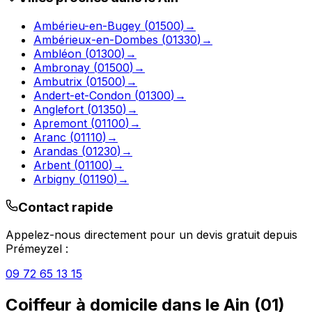
Ambérieu-en-Bugey
(
01500
)
→
Ambérieux-en-Dombes
(
01330
)
→
Ambléon
(
01300
)
→
Ambronay
(
01500
)
→
Ambutrix
(
01500
)
→
Andert-et-Condon
(
01300
)
→
Anglefort
(
01350
)
→
Apremont
(
01100
)
→
Aranc
(
01110
)
→
Arandas
(
01230
)
→
Arbent
(
01100
)
→
Arbigny
(
01190
)
→
Contact rapide
Appelez-nous directement pour un devis gratuit depuis
Prémeyzel
:
09 72 65 13 15
Coiffeur à domicile
dans le
Ain
(
01
)