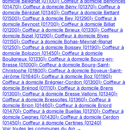
domicile
Bellignat
(
01100
)
›
Coiffeur à domicile
Bénonces
(
01470
)
›
Coiffeur à domicile
Bény
(
01370
)
›
Coiffeur à
domicile
Béréziat
(
01340
)
›
Coiffeur à domicile
Bettant
(
01500
)
›
Coiffeur à domicile
Bey
(
01290
)
›
Coiffeur à
domicile
Beynost
(
01700
)
›
Coiffeur à domicile
Billiat
(
01200
)
›
Coiffeur à domicile
Birieux
(
01330
)
›
Coiffeur à
domicile
Biziat
(
01290
)
›
Coiffeur à domicile
Blyes
(
01150
)
›
Coiffeur à domicile
Bohas-Meyriat-Rignat
(
01250
)
›
Coiffeur à domicile
Boissey
(
01190
)
›
Coiffeur à
domicile
Bolozon
(
01450
)
›
Coiffeur à domicile
Bouligneux
(
01330
)
›
Coiffeur à domicile
Bourg-en-
Bresse
(
01000
)
›
Coiffeur à domicile
Bourg-Saint-
Christophe
(
01800
)
›
Coiffeur à domicile
Boyeux-Saint-
Jérôme
(
01640
)
›
Coiffeur à domicile
Boz
(
01190
)
›
Coiffeur à domicile
Brégnier-Cordon
(
01300
)
›
Coiffeur à
domicile
Brénod
(
01110
)
›
Coiffeur à domicile
Brens
(
01300
)
›
Coiffeur à domicile
Bresse Vallons
(
01340
)
›
Coiffeur à domicile
Bressolles
(
01360
)
›
Coiffeur à
domicile
Brion
(
01460
)
›
Coiffeur à domicile
Briord
(
01470
)
›
Coiffeur à domicile
Buellas
(
01310
)
›
Coiffeur à
domicile
Ceignes
(
01430
)
›
Coiffeur à domicile
Cerdon
(
01450
)
›
Coiffeur à domicile
Certines
(
01240
)
Voir toutes les communes du
Ain
→