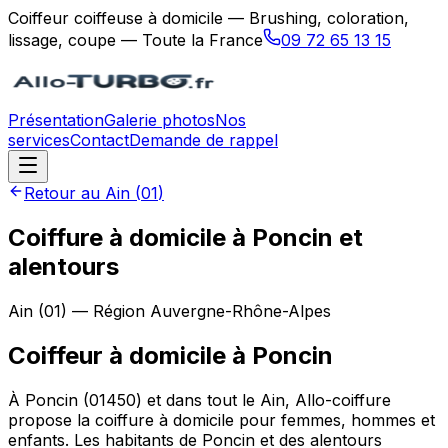
Coiffeur coiffeuse à domicile — Brushing, coloration,
lissage, coupe — Toute la France
09 72 65 13 15
Présentation
Galerie photos
Nos
services
Contact
Demande de rappel
Retour au
Ain
(
01
)
Coiffure à domicile à Poncin et
alentours
Ain
(
01
) — Région
Auvergne-Rhône-Alpes
Coiffeur à domicile
à
Poncin
À Poncin (01450) et dans tout le Ain, Allo-coiffure
propose la coiffure à domicile pour femmes, hommes et
enfants. Les habitants de Poncin et des alentours