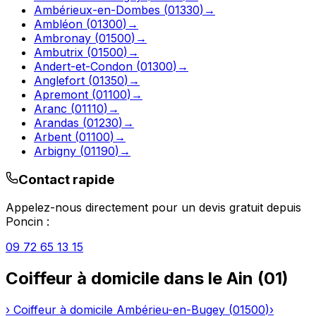
Ambérieux-en-Dombes
(
01330
)
→
Ambléon
(
01300
)
→
Ambronay
(
01500
)
→
Ambutrix
(
01500
)
→
Andert-et-Condon
(
01300
)
→
Anglefort
(
01350
)
→
Apremont
(
01100
)
→
Aranc
(
01110
)
→
Arandas
(
01230
)
→
Arbent
(
01100
)
→
Arbigny
(
01190
)
→
Contact rapide
Appelez-nous directement pour un devis gratuit depuis
Poncin
:
09 72 65 13 15
Coiffeur à domicile
dans le
Ain
(
01
)
›
Coiffeur à domicile
Ambérieu-en-Bugey
(
01500
)
›