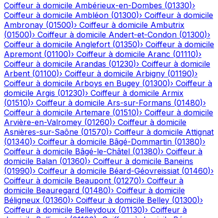
Coiffeur à domicile
Ambérieux-en-Dombes
(
01330
)
›
Coiffeur à domicile
Ambléon
(
01300
)
›
Coiffeur à domicile
Ambronay
(
01500
)
›
Coiffeur à domicile
Ambutrix
(
01500
)
›
Coiffeur à domicile
Andert-et-Condon
(
01300
)
›
Coiffeur à domicile
Anglefort
(
01350
)
›
Coiffeur à domicile
Apremont
(
01100
)
›
Coiffeur à domicile
Aranc
(
01110
)
›
Coiffeur à domicile
Arandas
(
01230
)
›
Coiffeur à domicile
Arbent
(
01100
)
›
Coiffeur à domicile
Arbigny
(
01190
)
›
Coiffeur à domicile
Arboys en Bugey
(
01300
)
›
Coiffeur à
domicile
Argis
(
01230
)
›
Coiffeur à domicile
Armix
(
01510
)
›
Coiffeur à domicile
Ars-sur-Formans
(
01480
)
›
Coiffeur à domicile
Artemare
(
01510
)
›
Coiffeur à domicile
Arvière-en-Valromey
(
01260
)
›
Coiffeur à domicile
Asnières-sur-Saône
(
01570
)
›
Coiffeur à domicile
Attignat
(
01340
)
›
Coiffeur à domicile
Bâgé-Dommartin
(
01380
)
›
Coiffeur à domicile
Bâgé-le-Châtel
(
01380
)
›
Coiffeur à
domicile
Balan
(
01360
)
›
Coiffeur à domicile
Baneins
(
01990
)
›
Coiffeur à domicile
Béard-Géovreissiat
(
01460
)
›
Coiffeur à domicile
Beaupont
(
01270
)
›
Coiffeur à
domicile
Beauregard
(
01480
)
›
Coiffeur à domicile
Béligneux
(
01360
)
›
Coiffeur à domicile
Belley
(
01300
)
›
Coiffeur à domicile
Belleydoux
(
01130
)
›
Coiffeur à