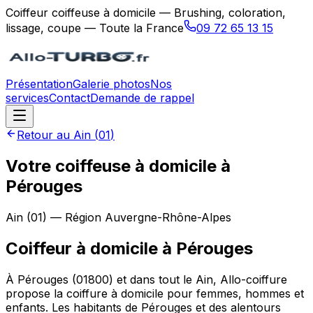
Coiffeur coiffeuse à domicile — Brushing, coloration,
lissage, coupe — Toute la France
09 72 65 13 15
Présentation
Galerie photos
Nos
services
Contact
Demande de rappel
Retour au
Ain
(
01
)
Votre coiffeuse à domicile à
Pérouges
Ain
(
01
) — Région
Auvergne-Rhône-Alpes
Coiffeur à domicile
à
Pérouges
À Pérouges (01800) et dans tout le Ain, Allo-coiffure
propose la coiffure à domicile pour femmes, hommes et
enfants. Les habitants de Pérouges et des alentours