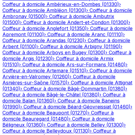
Coiffeur à domicile
Ambérieux-en-Dombes
(
01330
)
›
Coiffeur à domicile
Ambléon
(
01300
)
›
Coiffeur à domicile
Ambronay
(
01500
)
›
Coiffeur à domicile
Ambutrix
(
01500
)
›
Coiffeur à domicile
Andert-et-Condon
(
01300
)
›
Coiffeur à domicile
Anglefort
(
01350
)
›
Coiffeur à domicile
Apremont
(
01100
)
›
Coiffeur à domicile
Aranc
(
01110
)
›
Coiffeur à domicile
Arandas
(
01230
)
›
Coiffeur à domicile
Arbent
(
01100
)
›
Coiffeur à domicile
Arbigny
(
01190
)
›
Coiffeur à domicile
Arboys en Bugey
(
01300
)
›
Coiffeur à
domicile
Argis
(
01230
)
›
Coiffeur à domicile
Armix
(
01510
)
›
Coiffeur à domicile
Ars-sur-Formans
(
01480
)
›
Coiffeur à domicile
Artemare
(
01510
)
›
Coiffeur à domicile
Arvière-en-Valromey
(
01260
)
›
Coiffeur à domicile
Asnières-sur-Saône
(
01570
)
›
Coiffeur à domicile
Attignat
(
01340
)
›
Coiffeur à domicile
Bâgé-Dommartin
(
01380
)
›
Coiffeur à domicile
Bâgé-le-Châtel
(
01380
)
›
Coiffeur à
domicile
Balan
(
01360
)
›
Coiffeur à domicile
Baneins
(
01990
)
›
Coiffeur à domicile
Béard-Géovreissiat
(
01460
)
›
Coiffeur à domicile
Beaupont
(
01270
)
›
Coiffeur à
domicile
Beauregard
(
01480
)
›
Coiffeur à domicile
Béligneux
(
01360
)
›
Coiffeur à domicile
Belley
(
01300
)
›
Coiffeur à domicile
Belleydoux
(
01130
)
›
Coiffeur à