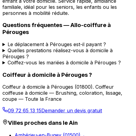
enfant à votre domicile. Service rapide, ambiance
familiale, idéal pour les seniors, les enfants ou les
personnes à mobilité réduite.
Questions fréquentes —
Allo-coiffure
à
Pérouges
Le déplacement à Pérouges est-il payant ?
Quelles prestations réalisez-vous à domicile à
Pérouges ?
Coiffez-vous les mariées à domicile à Pérouges ?
Coiffeur à domicile
à
Pérouges
?
Coiffeur à domicile
à
Pérouges
(
01800
).
Coiffeur
coiffeuse à domicile — Brushing, coloration, lissage,
coupe — Toute la France
09 72 65 13 15
Demander un devis gratuit
Villes proches dans le
Ain
Ambérieu-en-Bugey
(
01500
)
→