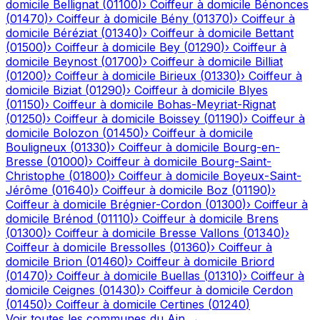
domicile
Bellignat
(
01100
)
›
Coiffeur à domicile
Bénonces
(
01470
)
›
Coiffeur à domicile
Bény
(
01370
)
›
Coiffeur à
domicile
Béréziat
(
01340
)
›
Coiffeur à domicile
Bettant
(
01500
)
›
Coiffeur à domicile
Bey
(
01290
)
›
Coiffeur à
domicile
Beynost
(
01700
)
›
Coiffeur à domicile
Billiat
(
01200
)
›
Coiffeur à domicile
Birieux
(
01330
)
›
Coiffeur à
domicile
Biziat
(
01290
)
›
Coiffeur à domicile
Blyes
(
01150
)
›
Coiffeur à domicile
Bohas-Meyriat-Rignat
(
01250
)
›
Coiffeur à domicile
Boissey
(
01190
)
›
Coiffeur à
domicile
Bolozon
(
01450
)
›
Coiffeur à domicile
Bouligneux
(
01330
)
›
Coiffeur à domicile
Bourg-en-
Bresse
(
01000
)
›
Coiffeur à domicile
Bourg-Saint-
Christophe
(
01800
)
›
Coiffeur à domicile
Boyeux-Saint-
Jérôme
(
01640
)
›
Coiffeur à domicile
Boz
(
01190
)
›
Coiffeur à domicile
Brégnier-Cordon
(
01300
)
›
Coiffeur à
domicile
Brénod
(
01110
)
›
Coiffeur à domicile
Brens
(
01300
)
›
Coiffeur à domicile
Bresse Vallons
(
01340
)
›
Coiffeur à domicile
Bressolles
(
01360
)
›
Coiffeur à
domicile
Brion
(
01460
)
›
Coiffeur à domicile
Briord
(
01470
)
›
Coiffeur à domicile
Buellas
(
01310
)
›
Coiffeur à
domicile
Ceignes
(
01430
)
›
Coiffeur à domicile
Cerdon
(
01450
)
›
Coiffeur à domicile
Certines
(
01240
)
Voir toutes les communes du
Ain
→