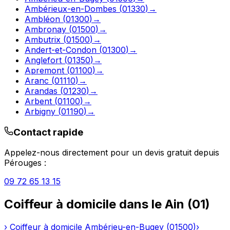
Ambérieux-en-Dombes
(
01330
)
→
Ambléon
(
01300
)
→
Ambronay
(
01500
)
→
Ambutrix
(
01500
)
→
Andert-et-Condon
(
01300
)
→
Anglefort
(
01350
)
→
Apremont
(
01100
)
→
Aranc
(
01110
)
→
Arandas
(
01230
)
→
Arbent
(
01100
)
→
Arbigny
(
01190
)
→
Contact rapide
Appelez-nous directement pour un devis gratuit depuis
Pérouges
:
09 72 65 13 15
Coiffeur à domicile
dans le
Ain
(
01
)
›
Coiffeur à domicile
Ambérieu-en-Bugey
(
01500
)
›