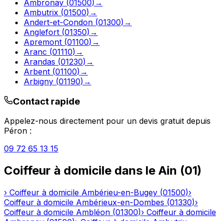
Ambronay
(
01500
)
→
Ambutrix
(
01500
)
→
Andert-et-Condon
(
01300
)
→
Anglefort
(
01350
)
→
Apremont
(
01100
)
→
Aranc
(
01110
)
→
Arandas
(
01230
)
→
Arbent
(
01100
)
→
Arbigny
(
01190
)
→
Contact rapide
Appelez-nous directement pour un devis gratuit depuis
Péron
:
09 72 65 13 15
Coiffeur à domicile
dans le
Ain
(
01
)
›
Coiffeur à domicile
Ambérieu-en-Bugey
(
01500
)
›
Coiffeur à domicile
Ambérieux-en-Dombes
(
01330
)
›
Coiffeur à domicile
Ambléon
(
01300
)
›
Coiffeur à domicile