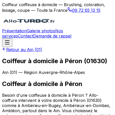
Coiffeur coiffeuse à domicile — Brushing, coloration,
lissage, coupe — Toute la France
09 72 65 13 15
Présentation
Galerie photos
Nos
services
Contact
Demande de rappel
Retour au
Ain
(
01
)
Coiffeur à domicile à Péron (01630)
Ain
(
01
) — Région
Auvergne-Rhône-Alpes
Coiffeur à domicile
à
Péron
Besoin d'une coiffeuse à domicile à Péron ? Allo-
coiffure intervient à votre domicile à Péron (01630)
comme à Ambérieu-en-Bugey, Ambérieux-en-Dombes,
Ambléon, partout dans le Ain. Vous choisissez le