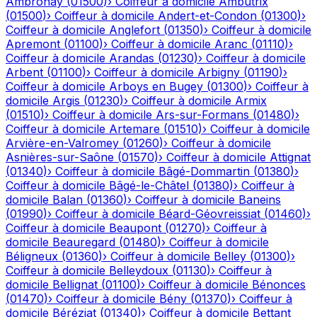
Ambronay
(
01500
)
›
Coiffeur à domicile
Ambutrix
(
01500
)
›
Coiffeur à domicile
Andert-et-Condon
(
01300
)
›
Coiffeur à domicile
Anglefort
(
01350
)
›
Coiffeur à domicile
Apremont
(
01100
)
›
Coiffeur à domicile
Aranc
(
01110
)
›
Coiffeur à domicile
Arandas
(
01230
)
›
Coiffeur à domicile
Arbent
(
01100
)
›
Coiffeur à domicile
Arbigny
(
01190
)
›
Coiffeur à domicile
Arboys en Bugey
(
01300
)
›
Coiffeur à
domicile
Argis
(
01230
)
›
Coiffeur à domicile
Armix
(
01510
)
›
Coiffeur à domicile
Ars-sur-Formans
(
01480
)
›
Coiffeur à domicile
Artemare
(
01510
)
›
Coiffeur à domicile
Arvière-en-Valromey
(
01260
)
›
Coiffeur à domicile
Asnières-sur-Saône
(
01570
)
›
Coiffeur à domicile
Attignat
(
01340
)
›
Coiffeur à domicile
Bâgé-Dommartin
(
01380
)
›
Coiffeur à domicile
Bâgé-le-Châtel
(
01380
)
›
Coiffeur à
domicile
Balan
(
01360
)
›
Coiffeur à domicile
Baneins
(
01990
)
›
Coiffeur à domicile
Béard-Géovreissiat
(
01460
)
›
Coiffeur à domicile
Beaupont
(
01270
)
›
Coiffeur à
domicile
Beauregard
(
01480
)
›
Coiffeur à domicile
Béligneux
(
01360
)
›
Coiffeur à domicile
Belley
(
01300
)
›
Coiffeur à domicile
Belleydoux
(
01130
)
›
Coiffeur à
domicile
Bellignat
(
01100
)
›
Coiffeur à domicile
Bénonces
(
01470
)
›
Coiffeur à domicile
Bény
(
01370
)
›
Coiffeur à
domicile
Béréziat
(
01340
)
›
Coiffeur à domicile
Bettant