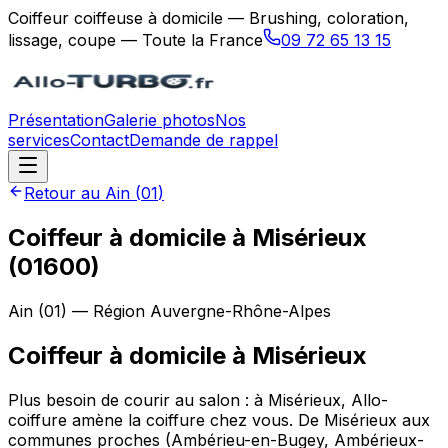
Coiffeur coiffeuse à domicile — Brushing, coloration,
lissage, coupe — Toute la France
09 72 65 13 15
Présentation
Galerie photos
Nos
services
Contact
Demande de rappel
Retour au
Ain
(
01
)
Coiffeur à domicile à Misérieux
(01600)
Ain
(
01
) — Région
Auvergne-Rhône-Alpes
Coiffeur à domicile
à
Misérieux
Plus besoin de courir au salon : à Misérieux, Allo-
coiffure amène la coiffure chez vous. De Misérieux aux
communes proches (Ambérieu-en-Bugey, Ambérieux-