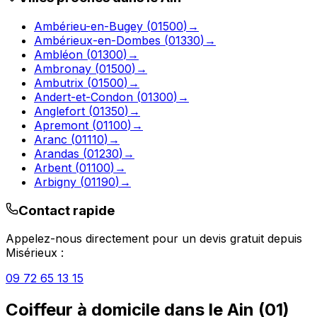
Ambérieu-en-Bugey
(
01500
)
→
Ambérieux-en-Dombes
(
01330
)
→
Ambléon
(
01300
)
→
Ambronay
(
01500
)
→
Ambutrix
(
01500
)
→
Andert-et-Condon
(
01300
)
→
Anglefort
(
01350
)
→
Apremont
(
01100
)
→
Aranc
(
01110
)
→
Arandas
(
01230
)
→
Arbent
(
01100
)
→
Arbigny
(
01190
)
→
Contact rapide
Appelez-nous directement pour un devis gratuit depuis
Misérieux
:
09 72 65 13 15
Coiffeur à domicile
dans le
Ain
(
01
)