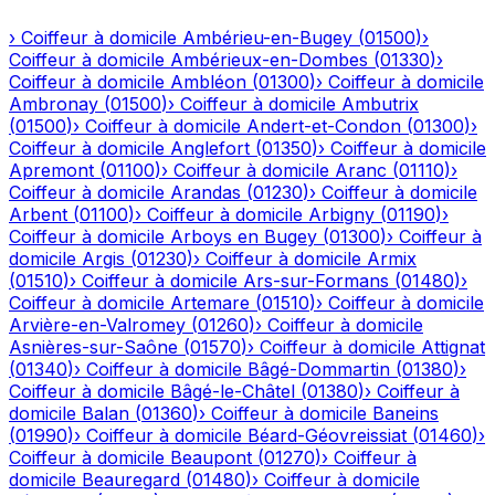
›
Coiffeur à domicile
Ambérieu-en-Bugey
(
01500
)
›
Coiffeur à domicile
Ambérieux-en-Dombes
(
01330
)
›
Coiffeur à domicile
Ambléon
(
01300
)
›
Coiffeur à domicile
Ambronay
(
01500
)
›
Coiffeur à domicile
Ambutrix
(
01500
)
›
Coiffeur à domicile
Andert-et-Condon
(
01300
)
›
Coiffeur à domicile
Anglefort
(
01350
)
›
Coiffeur à domicile
Apremont
(
01100
)
›
Coiffeur à domicile
Aranc
(
01110
)
›
Coiffeur à domicile
Arandas
(
01230
)
›
Coiffeur à domicile
Arbent
(
01100
)
›
Coiffeur à domicile
Arbigny
(
01190
)
›
Coiffeur à domicile
Arboys en Bugey
(
01300
)
›
Coiffeur à
domicile
Argis
(
01230
)
›
Coiffeur à domicile
Armix
(
01510
)
›
Coiffeur à domicile
Ars-sur-Formans
(
01480
)
›
Coiffeur à domicile
Artemare
(
01510
)
›
Coiffeur à domicile
Arvière-en-Valromey
(
01260
)
›
Coiffeur à domicile
Asnières-sur-Saône
(
01570
)
›
Coiffeur à domicile
Attignat
(
01340
)
›
Coiffeur à domicile
Bâgé-Dommartin
(
01380
)
›
Coiffeur à domicile
Bâgé-le-Châtel
(
01380
)
›
Coiffeur à
domicile
Balan
(
01360
)
›
Coiffeur à domicile
Baneins
(
01990
)
›
Coiffeur à domicile
Béard-Géovreissiat
(
01460
)
›
Coiffeur à domicile
Beaupont
(
01270
)
›
Coiffeur à
domicile
Beauregard
(
01480
)
›
Coiffeur à domicile