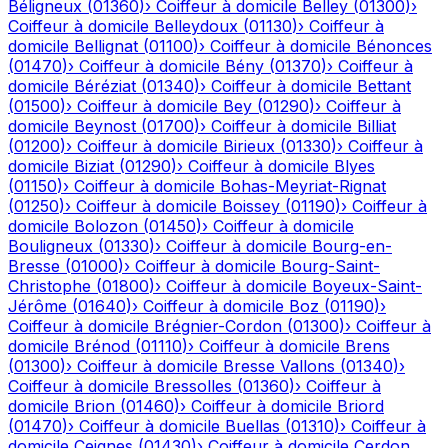
Béligneux
(
01360
)
›
Coiffeur à domicile
Belley
(
01300
)
›
Coiffeur à domicile
Belleydoux
(
01130
)
›
Coiffeur à
domicile
Bellignat
(
01100
)
›
Coiffeur à domicile
Bénonces
(
01470
)
›
Coiffeur à domicile
Bény
(
01370
)
›
Coiffeur à
domicile
Béréziat
(
01340
)
›
Coiffeur à domicile
Bettant
(
01500
)
›
Coiffeur à domicile
Bey
(
01290
)
›
Coiffeur à
domicile
Beynost
(
01700
)
›
Coiffeur à domicile
Billiat
(
01200
)
›
Coiffeur à domicile
Birieux
(
01330
)
›
Coiffeur à
domicile
Biziat
(
01290
)
›
Coiffeur à domicile
Blyes
(
01150
)
›
Coiffeur à domicile
Bohas-Meyriat-Rignat
(
01250
)
›
Coiffeur à domicile
Boissey
(
01190
)
›
Coiffeur à
domicile
Bolozon
(
01450
)
›
Coiffeur à domicile
Bouligneux
(
01330
)
›
Coiffeur à domicile
Bourg-en-
Bresse
(
01000
)
›
Coiffeur à domicile
Bourg-Saint-
Christophe
(
01800
)
›
Coiffeur à domicile
Boyeux-Saint-
Jérôme
(
01640
)
›
Coiffeur à domicile
Boz
(
01190
)
›
Coiffeur à domicile
Brégnier-Cordon
(
01300
)
›
Coiffeur à
domicile
Brénod
(
01110
)
›
Coiffeur à domicile
Brens
(
01300
)
›
Coiffeur à domicile
Bresse Vallons
(
01340
)
›
Coiffeur à domicile
Bressolles
(
01360
)
›
Coiffeur à
domicile
Brion
(
01460
)
›
Coiffeur à domicile
Briord
(
01470
)
›
Coiffeur à domicile
Buellas
(
01310
)
›
Coiffeur à
domicile
Ceignes
(
01430
)
›
Coiffeur à domicile
Cerdon