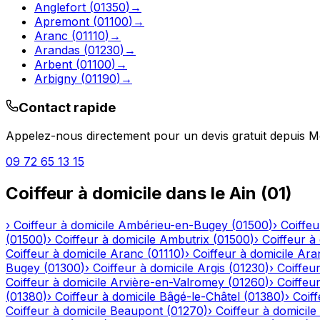
Anglefort
(
01350
)
→
Apremont
(
01100
)
→
Aranc
(
01110
)
→
Arandas
(
01230
)
→
Arbent
(
01100
)
→
Arbigny
(
01190
)
→
Contact rapide
Appelez-nous directement pour un devis gratuit depuis
M
09 72 65 13 15
Coiffeur à domicile
dans le
Ain
(
01
)
›
Coiffeur à domicile
Ambérieu-en-Bugey
(
01500
)
›
Coiffeu
(
01500
)
›
Coiffeur à domicile
Ambutrix
(
01500
)
›
Coiffeur à
Coiffeur à domicile
Aranc
(
01110
)
›
Coiffeur à domicile
Ara
Bugey
(
01300
)
›
Coiffeur à domicile
Argis
(
01230
)
›
Coiffeur
Coiffeur à domicile
Arvière-en-Valromey
(
01260
)
›
Coiffeur
(
01380
)
›
Coiffeur à domicile
Bâgé-le-Châtel
(
01380
)
›
Coiff
Coiffeur à domicile
Beaupont
(
01270
)
›
Coiffeur à domicile