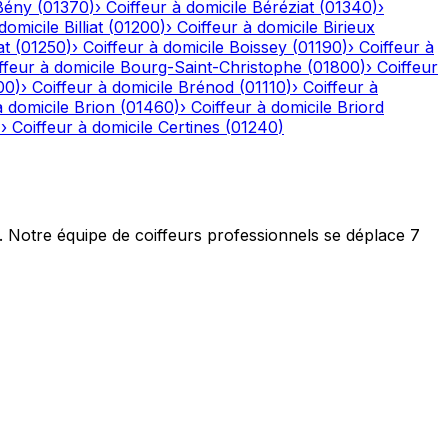
Bény
(
01370
)
›
Coiffeur à domicile
Béréziat
(
01340
)
›
domicile
Billiat
(
01200
)
›
Coiffeur à domicile
Birieux
at
(
01250
)
›
Coiffeur à domicile
Boissey
(
01190
)
›
Coiffeur à
ffeur à domicile
Bourg-Saint-Christophe
(
01800
)
›
Coiffeur
00
)
›
Coiffeur à domicile
Brénod
(
01110
)
›
Coiffeur à
à domicile
Brion
(
01460
)
›
Coiffeur à domicile
Briord
)
›
Coiffeur à domicile
Certines
(
01240
)
t. Notre équipe de coiffeurs professionnels se déplace 7