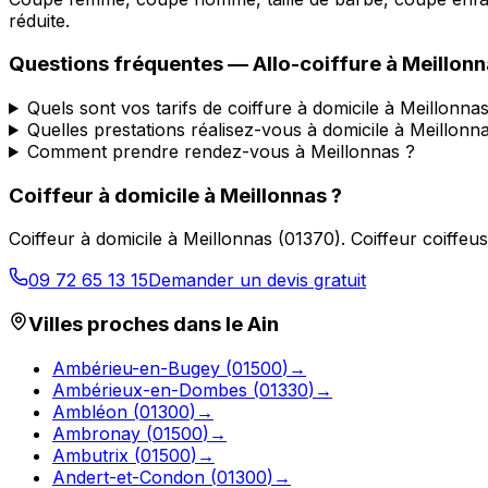
réduite.
Questions fréquentes —
Allo-coiffure
à
Meillonn
Quels sont vos tarifs de coiffure à domicile à Meillonna
Quelles prestations réalisez-vous à domicile à Meillonn
Comment prendre rendez-vous à Meillonnas ?
Coiffeur à domicile
à
Meillonnas
?
Coiffeur à domicile
à
Meillonnas
(
01370
).
Coiffeur coiffeu
09 72 65 13 15
Demander un devis gratuit
Villes proches dans le
Ain
Ambérieu-en-Bugey
(
01500
)
→
Ambérieux-en-Dombes
(
01330
)
→
Ambléon
(
01300
)
→
Ambronay
(
01500
)
→
Ambutrix
(
01500
)
→
Andert-et-Condon
(
01300
)
→