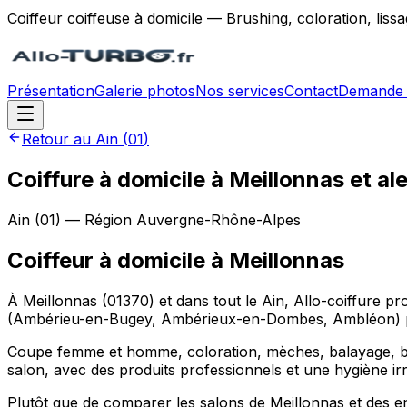
Coiffeur coiffeuse à domicile — Brushing, coloration, lis
Présentation
Galerie photos
Nos services
Contact
Demande 
Retour au
Ain
(
01
)
Coiffure à domicile à Meillonnas et al
Ain
(
01
) — Région
Auvergne-Rhône-Alpes
Coiffeur à domicile
à
Meillonnas
À Meillonnas (01370) et dans tout le Ain, Allo-coiffure p
(Ambérieu-en-Bugey, Ambérieux-en-Dombes, Ambléon) prof
Coupe femme et homme, coloration, mèches, balayage, brus
salon, avec des produits professionnels et une hygiène ir
Plutôt que de comparer les salons de Meillonnas et des 