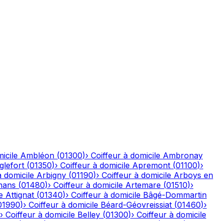
icile
Ambléon
(
01300
)
›
Coiffeur à domicile
Ambronay
glefort
(
01350
)
›
Coiffeur à domicile
Apremont
(
01100
)
›
à domicile
Arbigny
(
01190
)
›
Coiffeur à domicile
Arboys en
mans
(
01480
)
›
Coiffeur à domicile
Artemare
(
01510
)
›
e
Attignat
(
01340
)
›
Coiffeur à domicile
Bâgé-Dommartin
01990
)
›
Coiffeur à domicile
Béard-Géovreissiat
(
01460
)
›
›
Coiffeur à domicile
Belley
(
01300
)
›
Coiffeur à domicile