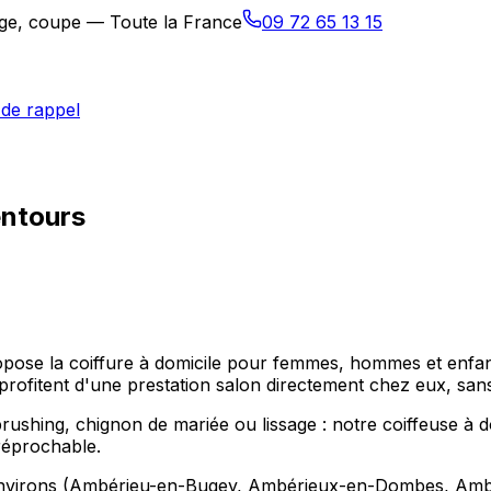
sage, coupe — Toute la France
09 72 65 13 15
de rappel
entours
ropose la coiffure à domicile pour femmes, hommes et enfan
itent d'une prestation salon directement chez eux, sans
hing, chignon de mariée ou lissage : notre coiffeuse à dom
réprochable.
environs (Ambérieu-en-Bugey, Ambérieux-en-Dombes, Ambléo