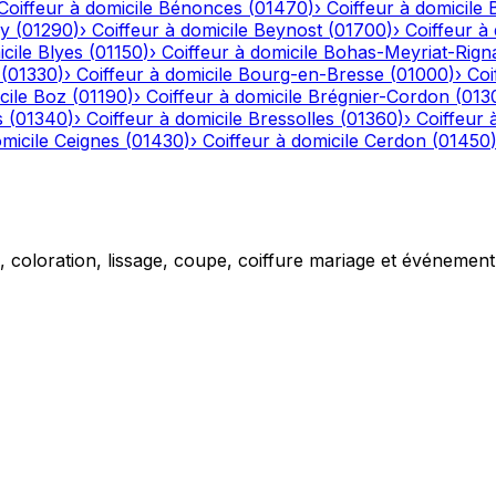
Coiffeur à domicile
Bénonces
(
01470
)
›
Coiffeur à domicile
y
(
01290
)
›
Coiffeur à domicile
Beynost
(
01700
)
›
Coiffeur à 
cile
Blyes
(
01150
)
›
Coiffeur à domicile
Bohas-Meyriat-Rign
(
01330
)
›
Coiffeur à domicile
Bourg-en-Bresse
(
01000
)
›
Coi
cile
Boz
(
01190
)
›
Coiffeur à domicile
Brégnier-Cordon
(
013
s
(
01340
)
›
Coiffeur à domicile
Bressolles
(
01360
)
›
Coiffeur 
micile
Ceignes
(
01430
)
›
Coiffeur à domicile
Cerdon
(
01450
g, coloration, lissage, coupe, coiffure mariage et événemen