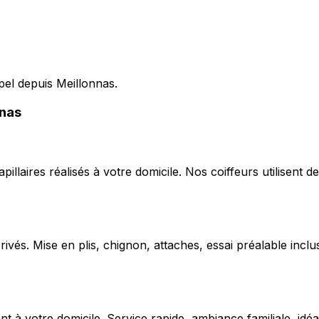
pel depuis Meillonnas.
nnas
capillaires réalisés à votre domicile. Nos coiffeurs utilise
ivés. Mise en plis, chignon, attaches, essai préalable inclu
 votre domicile. Service rapide, ambiance familiale, idéal