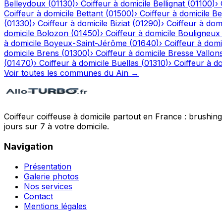
Belleydoux
(
01130
)
›
Coiffeur à domicile
Bellignat
(
01100
)
›
Coiffeur à domicile
Bettant
(
01500
)
›
Coiffeur à domicile
Be
(
01330
)
›
Coiffeur à domicile
Biziat
(
01290
)
›
Coiffeur à domi
domicile
Bolozon
(
01450
)
›
Coiffeur à domicile
Bouligneux
à domicile
Boyeux-Saint-Jérôme
(
01640
)
›
Coiffeur à domi
domicile
Brens
(
01300
)
›
Coiffeur à domicile
Bresse Vallon
(
01470
)
›
Coiffeur à domicile
Buellas
(
01310
)
›
Coiffeur à do
Voir toutes les communes du
Ain
→
Coiffeur coiffeuse à domicile partout en France : brushin
jours sur 7 à votre domicile.
Navigation
Présentation
Galerie photos
Nos services
Contact
Mentions légales