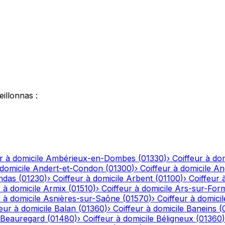
eillonnas
:
r à domicile
Ambérieux-en-Dombes
(
01330
)
›
Coiffeur à dom
 domicile
Andert-et-Condon
(
01300
)
›
Coiffeur à domicile
An
ndas
(
01230
)
›
Coiffeur à domicile
Arbent
(
01100
)
›
Coiffeur 
 à domicile
Armix
(
01510
)
›
Coiffeur à domicile
Ars-sur-For
 à domicile
Asnières-sur-Saône
(
01570
)
›
Coiffeur à domicil
eur à domicile
Balan
(
01360
)
›
Coiffeur à domicile
Baneins
(
Beauregard
(
01480
)
›
Coiffeur à domicile
Béligneux
(
01360
)