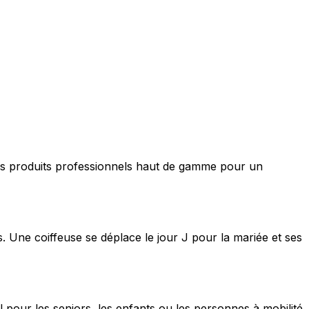
nt des produits professionnels haut de gamme pour un
s. Une coiffeuse se déplace le jour J pour la mariée et ses
 pour les seniors, les enfants ou les personnes à mobilité