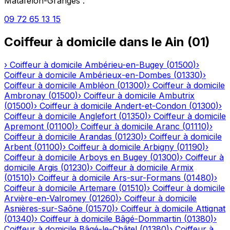
Matafelon-Granges
:
09 72 65 13 15
Coiffeur à domicile
dans le
Ain
(
01
)
›
Coiffeur à domicile
Ambérieu-en-Bugey
(
01500
)
›
Coiffeur à domicile
Ambérieux-en-Dombes
(
01330
)
›
Coiffeur à domicile
Ambléon
(
01300
)
›
Coiffeur à domicile
Ambronay
(
01500
)
›
Coiffeur à domicile
Ambutrix
(
01500
)
›
Coiffeur à domicile
Andert-et-Condon
(
01300
)
›
Coiffeur à domicile
Anglefort
(
01350
)
›
Coiffeur à domicile
Apremont
(
01100
)
›
Coiffeur à domicile
Aranc
(
01110
)
›
Coiffeur à domicile
Arandas
(
01230
)
›
Coiffeur à domicile
Arbent
(
01100
)
›
Coiffeur à domicile
Arbigny
(
01190
)
›
Coiffeur à domicile
Arboys en Bugey
(
01300
)
›
Coiffeur à
domicile
Argis
(
01230
)
›
Coiffeur à domicile
Armix
(
01510
)
›
Coiffeur à domicile
Ars-sur-Formans
(
01480
)
›
Coiffeur à domicile
Artemare
(
01510
)
›
Coiffeur à domicile
Arvière-en-Valromey
(
01260
)
›
Coiffeur à domicile
Asnières-sur-Saône
(
01570
)
›
Coiffeur à domicile
Attignat
(
01340
)
›
Coiffeur à domicile
Bâgé-Dommartin
(
01380
)
›
Coiffeur à domicile
Bâgé-le-Châtel
(
01380
)
›
Coiffeur à