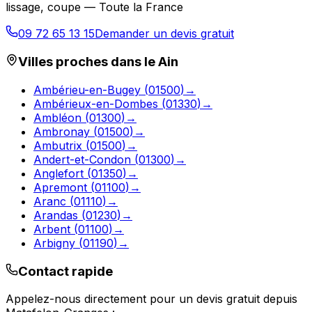
lissage, coupe — Toute la France
09 72 65 13 15
Demander un devis gratuit
Villes proches dans le
Ain
Ambérieu-en-Bugey
(
01500
)
→
Ambérieux-en-Dombes
(
01330
)
→
Ambléon
(
01300
)
→
Ambronay
(
01500
)
→
Ambutrix
(
01500
)
→
Andert-et-Condon
(
01300
)
→
Anglefort
(
01350
)
→
Apremont
(
01100
)
→
Aranc
(
01110
)
→
Arandas
(
01230
)
→
Arbent
(
01100
)
→
Arbigny
(
01190
)
→
Contact rapide
Appelez-nous directement pour un devis gratuit depuis