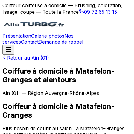
Coiffeur coiffeuse à domicile — Brushing, coloration,
lissage, coupe — Toute la France
09 72 65 13 15
Présentation
Galerie photos
Nos
services
Contact
Demande de rappel
Retour au
Ain
(
01
)
Coiffure à domicile à Matafelon-
Granges et alentours
Ain
(
01
) — Région
Auvergne-Rhône-Alpes
Coiffeur à domicile
à
Matafelon-
Granges
Plus besoin de courir au salon : à Matafelon-Granges,