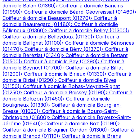
domicile
Balan
(
01360
)
›
Coiffeur à domicile
Baneins
(
01990
)
›
Coiffeur à domicile
Béard-Géovreissiat
(
01460
)
›
Coiffeur à domicile
Beaupont
(
01270
)
›
Coiffeur à
domicile
Beauregard
(
01480
)
›
Coiffeur à domicile
Béligneux
(
01360
)
›
Coiffeur à domicile
Belley
(
01300
)
›
Coiffeur à domicile
Belleydoux
(
01130
)
›
Coiffeur à
domicile
Bellignat
(
01100
)
›
Coiffeur à domicile
Bénonces
(
01470
)
›
Coiffeur à domicile
Bény
(
01370
)
›
Coiffeur à
domicile
Béréziat
(
01340
)
›
Coiffeur à domicile
Bettant
(
01500
)
›
Coiffeur à domicile
Bey
(
01290
)
›
Coiffeur à
domicile
Beynost
(
01700
)
›
Coiffeur à domicile
Billiat
(
01200
)
›
Coiffeur à domicile
Birieux
(
01330
)
›
Coiffeur à
domicile
Biziat
(
01290
)
›
Coiffeur à domicile
Blyes
(
01150
)
›
Coiffeur à domicile
Bohas-Meyriat-Rignat
(
01250
)
›
Coiffeur à domicile
Boissey
(
01190
)
›
Coiffeur à
domicile
Bolozon
(
01450
)
›
Coiffeur à domicile
Bouligneux
(
01330
)
›
Coiffeur à domicile
Bourg-en-
Bresse
(
01000
)
›
Coiffeur à domicile
Bourg-Saint-
Christophe
(
01800
)
›
Coiffeur à domicile
Boyeux-Saint-
Jérôme
(
01640
)
›
Coiffeur à domicile
Boz
(
01190
)
›
Coiffeur à domicile
Brégnier-Cordon
(
01300
)
›
Coiffeur à
domicile
Brénod
(
01110
)
›
Coiffeur à domicile
Brens