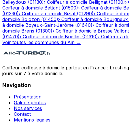
Belleydoux
(
01130
)
›
Coiffeur à domicile
Bellignat
(
01100
)
›
Coiffeur à domicile
Bettant
(
01500
)
›
Coiffeur à domicile
Be
(
01330
)
›
Coiffeur à domicile
Biziat
(
01290
)
›
Coiffeur à domi
domicile
Bolozon
(
01450
)
›
Coiffeur à domicile
Bouligneux
à domicile
Boyeux-Saint-Jérôme
(
01640
)
›
Coiffeur à domi
domicile
Brens
(
01300
)
›
Coiffeur à domicile
Bresse Vallon
(
01470
)
›
Coiffeur à domicile
Buellas
(
01310
)
›
Coiffeur à do
Voir toutes les communes du
Ain
→
Coiffeur coiffeuse à domicile partout en France : brushin
jours sur 7 à votre domicile.
Navigation
Présentation
Galerie photos
Nos services
Contact
Mentions légales