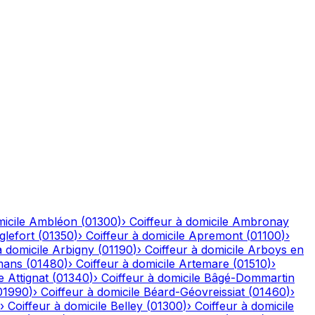
icile
Ambléon
(
01300
)
›
Coiffeur à domicile
Ambronay
glefort
(
01350
)
›
Coiffeur à domicile
Apremont
(
01100
)
›
à domicile
Arbigny
(
01190
)
›
Coiffeur à domicile
Arboys en
mans
(
01480
)
›
Coiffeur à domicile
Artemare
(
01510
)
›
e
Attignat
(
01340
)
›
Coiffeur à domicile
Bâgé-Dommartin
01990
)
›
Coiffeur à domicile
Béard-Géovreissiat
(
01460
)
›
›
Coiffeur à domicile
Belley
(
01300
)
›
Coiffeur à domicile