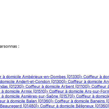
arsonnas
:
r à domicile
Ambérieux-en-Dombes
(
01330
)
›
Coiffeur à dom
 domicile
Andert-et-Condon
(
01300
)
›
Coiffeur à domicile
An
ndas
(
01230
)
›
Coiffeur à domicile
Arbent
(
01100
)
›
Coiffeur 
 à domicile
Armix
(
01510
)
›
Coiffeur à domicile
Ars-sur-For
 à domicile
Asnières-sur-Saône
(
01570
)
›
Coiffeur à domicil
eur à domicile
Balan
(
01360
)
›
Coiffeur à domicile
Baneins
(
Beauregard
(
01480
)
›
Coiffeur à domicile
Béligneux
(
01360
)