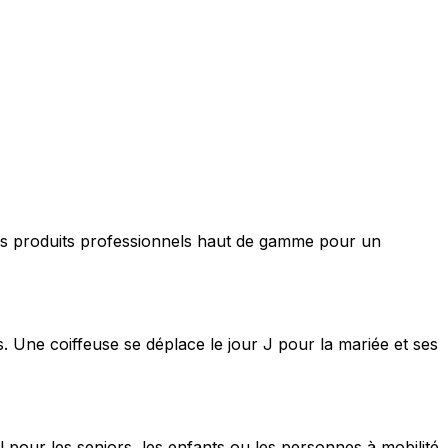
nt des produits professionnels haut de gamme pour un
s. Une coiffeuse se déplace le jour J pour la mariée et ses
 pour les seniors, les enfants ou les personnes à mobilité