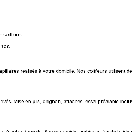
 coiffure.
nnas
capillaires réalisés à votre domicile. Nos coiffeurs utilise
ivés. Mise en plis, chignon, attaches, essai préalable inclu
 votre domicile. Service rapide, ambiance familiale, idéal