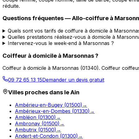
réduite.
Questions fréquentes —
Allo-coiffure
à
Marsonn
Quels sont vos tarifs de coiffure à domicile à Marsonna
Quelles prestations réalisez-vous à domicile à Marsonn
Intervenez-vous le week-end à Marsonnas ?
Coiffeur à domicile
à
Marsonnas
?
Coiffeur à domicile
à
Marsonnas
(
01340
).
Coiffeur coiffe
09 72 65 13 15
Demander un devis gratuit
Villes proches dans le
Ain
Ambérieu-en-Bugey
(
01500
)
→
Ambérieux-en-Dombes
(
01330
)
→
Ambléon
(
01300
)
→
Ambronay
(
01500
)
→
Ambutrix
(
01500
)
→
Andert-et-Condon
(
01300
)
→