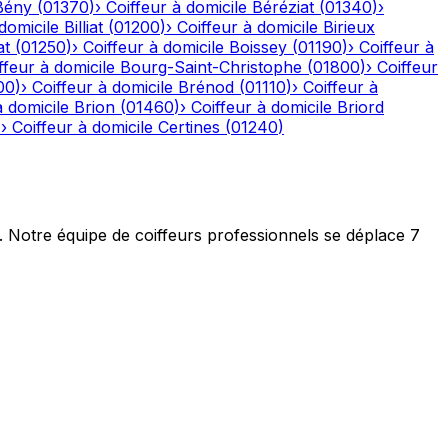
Bény
(
01370
)
›
Coiffeur à domicile
Béréziat
(
01340
)
›
domicile
Billiat
(
01200
)
›
Coiffeur à domicile
Birieux
at
(
01250
)
›
Coiffeur à domicile
Boissey
(
01190
)
›
Coiffeur à
ffeur à domicile
Bourg-Saint-Christophe
(
01800
)
›
Coiffeur
00
)
›
Coiffeur à domicile
Brénod
(
01110
)
›
Coiffeur à
à domicile
Brion
(
01460
)
›
Coiffeur à domicile
Briord
)
›
Coiffeur à domicile
Certines
(
01240
)
t. Notre équipe de coiffeurs professionnels se déplace 7