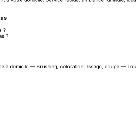
as
s ?
as ?
use à domicile — Brushing, coloration, lissage, coupe — Tou