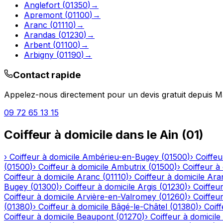
Anglefort
(
01350
)
→
Apremont
(
01100
)
→
Aranc
(
01110
)
→
Arandas
(
01230
)
→
Arbent
(
01100
)
→
Arbigny
(
01190
)
→
Contact rapide
Appelez-nous directement pour un devis gratuit depuis
M
09 72 65 13 15
Coiffeur à domicile
dans le
Ain
(
01
)
›
Coiffeur à domicile
Ambérieu-en-Bugey
(
01500
)
›
Coiffeu
(
01500
)
›
Coiffeur à domicile
Ambutrix
(
01500
)
›
Coiffeur à
Coiffeur à domicile
Aranc
(
01110
)
›
Coiffeur à domicile
Ara
Bugey
(
01300
)
›
Coiffeur à domicile
Argis
(
01230
)
›
Coiffeur
Coiffeur à domicile
Arvière-en-Valromey
(
01260
)
›
Coiffeur
(
01380
)
›
Coiffeur à domicile
Bâgé-le-Châtel
(
01380
)
›
Coiff
Coiffeur à domicile
Beaupont
(
01270
)
›
Coiffeur à domicile