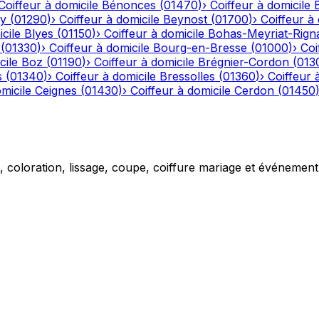
Coiffeur à domicile
Bénonces
(
01470
)
›
Coiffeur à domicile
y
(
01290
)
›
Coiffeur à domicile
Beynost
(
01700
)
›
Coiffeur à 
cile
Blyes
(
01150
)
›
Coiffeur à domicile
Bohas-Meyriat-Rign
(
01330
)
›
Coiffeur à domicile
Bourg-en-Bresse
(
01000
)
›
Coi
cile
Boz
(
01190
)
›
Coiffeur à domicile
Brégnier-Cordon
(
013
s
(
01340
)
›
Coiffeur à domicile
Bressolles
(
01360
)
›
Coiffeur 
micile
Ceignes
(
01430
)
›
Coiffeur à domicile
Cerdon
(
01450
g, coloration, lissage, coupe, coiffure mariage et événemen