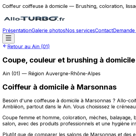
Coiffeur coiffeuse à domicile — Brushing, coloration, lis
Présentation
Galerie photos
Nos services
Contact
Demande 
Retour au
Ain
(
01
)
Coupe, couleur et brushing à domicil
Ain
(
01
) — Région
Auvergne-Rhône-Alpes
Coiffeur à domicile
à
Marsonnas
Besoin d'une coiffeuse à domicile à Marsonnas ? Allo-c
Ambléon, partout dans le Ain. Vous choisissez le créneau, 
Coupe femme et homme, coloration, mèches, balayage, brus
salon, avec des produits professionnels et une hygiène ir
Plutôt que de comparer les salons de Marsonnas et des 