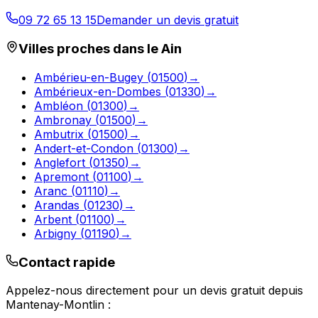
09 72 65 13 15
Demander un devis gratuit
Villes proches dans le
Ain
Ambérieu-en-Bugey
(
01500
)
→
Ambérieux-en-Dombes
(
01330
)
→
Ambléon
(
01300
)
→
Ambronay
(
01500
)
→
Ambutrix
(
01500
)
→
Andert-et-Condon
(
01300
)
→
Anglefort
(
01350
)
→
Apremont
(
01100
)
→
Aranc
(
01110
)
→
Arandas
(
01230
)
→
Arbent
(
01100
)
→
Arbigny
(
01190
)
→
Contact rapide
Appelez-nous directement pour un devis gratuit depuis
Mantenay-Montlin
: