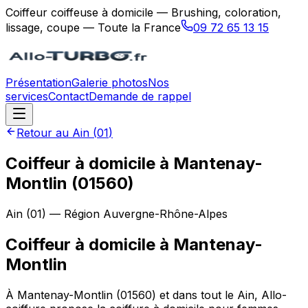
Coiffeur coiffeuse à domicile — Brushing, coloration,
lissage, coupe — Toute la France
09 72 65 13 15
Présentation
Galerie photos
Nos
services
Contact
Demande de rappel
Retour au
Ain
(
01
)
Coiffeur à domicile à Mantenay-
Montlin (01560)
Ain
(
01
) — Région
Auvergne-Rhône-Alpes
Coiffeur à domicile
à
Mantenay-
Montlin
À Mantenay-Montlin (01560) et dans tout le Ain, Allo-