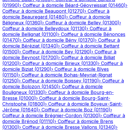
(
01990
)
›
Coiffeur à domicile
Béard-Géovreissiat
(
01460
)
›
Coiffeur à domicile
Beaupont
(
01270
)
›
Coiffeur à
domicile
Beauregard
(
01480
)
›
Coiffeur à domicile
Béligneux
(
01360
)
›
Coiffeur à domicile
Belley
(
01300
)
›
Coiffeur à domicile
Belleydoux
(
01130
)
›
Coiffeur à
domicile
Bellignat
(
01100
)
›
Coiffeur à domicile
Bénonces
(
01470
)
›
Coiffeur à domicile
Bény
(
01370
)
›
Coiffeur à
domicile
Béréziat
(
01340
)
›
Coiffeur à domicile
Bettant
(
01500
)
›
Coiffeur à domicile
Bey
(
01290
)
›
Coiffeur à
domicile
Beynost
(
01700
)
›
Coiffeur à domicile
Billiat
(
01200
)
›
Coiffeur à domicile
Birieux
(
01330
)
›
Coiffeur à
domicile
Biziat
(
01290
)
›
Coiffeur à domicile
Blyes
(
01150
)
›
Coiffeur à domicile
Bohas-Meyriat-Rignat
(
01250
)
›
Coiffeur à domicile
Boissey
(
01190
)
›
Coiffeur à
domicile
Bolozon
(
01450
)
›
Coiffeur à domicile
Bouligneux
(
01330
)
›
Coiffeur à domicile
Bourg-en-
Bresse
(
01000
)
›
Coiffeur à domicile
Bourg-Saint-
Christophe
(
01800
)
›
Coiffeur à domicile
Boyeux-Saint-
Jérôme
(
01640
)
›
Coiffeur à domicile
Boz
(
01190
)
›
Coiffeur à domicile
Brégnier-Cordon
(
01300
)
›
Coiffeur à
domicile
Brénod
(
01110
)
›
Coiffeur à domicile
Brens
(
01300
)
›
Coiffeur à domicile
Bresse Vallons
(
01340
)
›