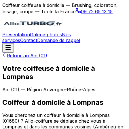
Coiffeur coiffeuse à domicile — Brushing, coloration,
lissage, coupe — Toute la France
09 72 65 13 15
Présentation
Galerie photos
Nos
services
Contact
Demande de rappel
Retour au
Ain
(
01
)
Votre coiffeuse à domicile à
Lompnas
Ain
(
01
) — Région
Auvergne-Rhône-Alpes
Coiffeur à domicile
à
Lompnas
Vous cherchez un coiffeur à domicile à Lompnas
(01680) ? Allo-coiffure se déplace chez vous à
Lompnas et dans les communes voisines (Ambérieu-en-