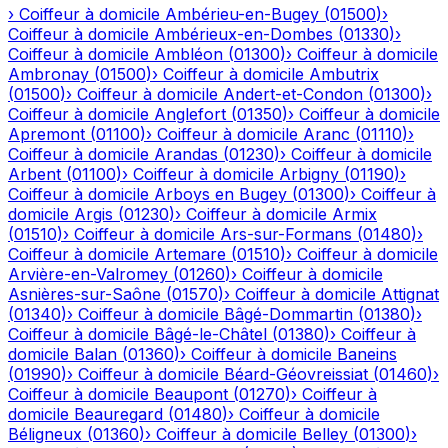
›
Coiffeur à domicile
Ambérieu-en-Bugey
(
01500
)
›
Coiffeur à domicile
Ambérieux-en-Dombes
(
01330
)
›
Coiffeur à domicile
Ambléon
(
01300
)
›
Coiffeur à domicile
Ambronay
(
01500
)
›
Coiffeur à domicile
Ambutrix
(
01500
)
›
Coiffeur à domicile
Andert-et-Condon
(
01300
)
›
Coiffeur à domicile
Anglefort
(
01350
)
›
Coiffeur à domicile
Apremont
(
01100
)
›
Coiffeur à domicile
Aranc
(
01110
)
›
Coiffeur à domicile
Arandas
(
01230
)
›
Coiffeur à domicile
Arbent
(
01100
)
›
Coiffeur à domicile
Arbigny
(
01190
)
›
Coiffeur à domicile
Arboys en Bugey
(
01300
)
›
Coiffeur à
domicile
Argis
(
01230
)
›
Coiffeur à domicile
Armix
(
01510
)
›
Coiffeur à domicile
Ars-sur-Formans
(
01480
)
›
Coiffeur à domicile
Artemare
(
01510
)
›
Coiffeur à domicile
Arvière-en-Valromey
(
01260
)
›
Coiffeur à domicile
Asnières-sur-Saône
(
01570
)
›
Coiffeur à domicile
Attignat
(
01340
)
›
Coiffeur à domicile
Bâgé-Dommartin
(
01380
)
›
Coiffeur à domicile
Bâgé-le-Châtel
(
01380
)
›
Coiffeur à
domicile
Balan
(
01360
)
›
Coiffeur à domicile
Baneins
(
01990
)
›
Coiffeur à domicile
Béard-Géovreissiat
(
01460
)
›
Coiffeur à domicile
Beaupont
(
01270
)
›
Coiffeur à
domicile
Beauregard
(
01480
)
›
Coiffeur à domicile
Béligneux
(
01360
)
›
Coiffeur à domicile
Belley
(
01300
)
›