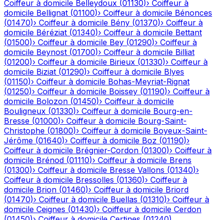
Coiffeur à domicile
Belleydoux
(
01130
)
›
Coiffeur à
domicile
Bellignat
(
01100
)
›
Coiffeur à domicile
Bénonces
(
01470
)
›
Coiffeur à domicile
Bény
(
01370
)
›
Coiffeur à
domicile
Béréziat
(
01340
)
›
Coiffeur à domicile
Bettant
(
01500
)
›
Coiffeur à domicile
Bey
(
01290
)
›
Coiffeur à
domicile
Beynost
(
01700
)
›
Coiffeur à domicile
Billiat
(
01200
)
›
Coiffeur à domicile
Birieux
(
01330
)
›
Coiffeur à
domicile
Biziat
(
01290
)
›
Coiffeur à domicile
Blyes
(
01150
)
›
Coiffeur à domicile
Bohas-Meyriat-Rignat
(
01250
)
›
Coiffeur à domicile
Boissey
(
01190
)
›
Coiffeur à
domicile
Bolozon
(
01450
)
›
Coiffeur à domicile
Bouligneux
(
01330
)
›
Coiffeur à domicile
Bourg-en-
Bresse
(
01000
)
›
Coiffeur à domicile
Bourg-Saint-
Christophe
(
01800
)
›
Coiffeur à domicile
Boyeux-Saint-
Jérôme
(
01640
)
›
Coiffeur à domicile
Boz
(
01190
)
›
Coiffeur à domicile
Brégnier-Cordon
(
01300
)
›
Coiffeur à
domicile
Brénod
(
01110
)
›
Coiffeur à domicile
Brens
(
01300
)
›
Coiffeur à domicile
Bresse Vallons
(
01340
)
›
Coiffeur à domicile
Bressolles
(
01360
)
›
Coiffeur à
domicile
Brion
(
01460
)
›
Coiffeur à domicile
Briord
(
01470
)
›
Coiffeur à domicile
Buellas
(
01310
)
›
Coiffeur à
domicile
Ceignes
(
01430
)
›
Coiffeur à domicile
Cerdon
(
01450
)
›
Coiffeur à domicile
Certines
(
01240
)