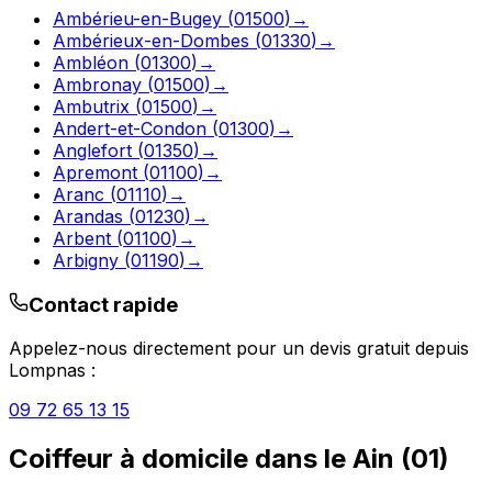
Ambérieu-en-Bugey
(
01500
)
→
Ambérieux-en-Dombes
(
01330
)
→
Ambléon
(
01300
)
→
Ambronay
(
01500
)
→
Ambutrix
(
01500
)
→
Andert-et-Condon
(
01300
)
→
Anglefort
(
01350
)
→
Apremont
(
01100
)
→
Aranc
(
01110
)
→
Arandas
(
01230
)
→
Arbent
(
01100
)
→
Arbigny
(
01190
)
→
Contact rapide
Appelez-nous directement pour un devis gratuit depuis
Lompnas
:
09 72 65 13 15
Coiffeur à domicile
dans le
Ain
(
01
)