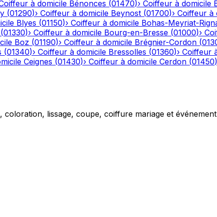
Coiffeur à domicile
Bénonces
(
01470
)
›
Coiffeur à domicile
y
(
01290
)
›
Coiffeur à domicile
Beynost
(
01700
)
›
Coiffeur à 
cile
Blyes
(
01150
)
›
Coiffeur à domicile
Bohas-Meyriat-Rign
(
01330
)
›
Coiffeur à domicile
Bourg-en-Bresse
(
01000
)
›
Coi
cile
Boz
(
01190
)
›
Coiffeur à domicile
Brégnier-Cordon
(
013
s
(
01340
)
›
Coiffeur à domicile
Bressolles
(
01360
)
›
Coiffeur 
micile
Ceignes
(
01430
)
›
Coiffeur à domicile
Cerdon
(
01450
g, coloration, lissage, coupe, coiffure mariage et événemen