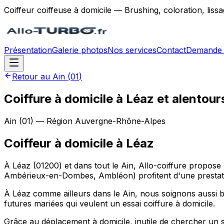
Coiffeur coiffeuse à domicile — Brushing, coloration, lis
Présentation
Galerie photos
Nos services
Contact
Demande 
Retour au
Ain
(
01
)
Coiffure à domicile à Léaz et alentour
Ain
(
01
) — Région
Auvergne-Rhône-Alpes
Coiffeur à domicile
à
Léaz
À Léaz (01200) et dans tout le Ain, Allo-coiffure propos
Ambérieux-en-Dombes, Ambléon) profitent d'une prestati
À Léaz comme ailleurs dans le Ain, nous soignons aussi bi
futures mariées qui veulent un essai coiffure à domicile.
Grâce au déplacement à domicile, inutile de chercher un 