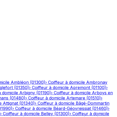
icile
Ambléon
(
01300
)
›
Coiffeur à domicile
Ambronay
glefort
(
01350
)
›
Coiffeur à domicile
Apremont
(
01100
)
›
à domicile
Arbigny
(
01190
)
›
Coiffeur à domicile
Arboys en
mans
(
01480
)
›
Coiffeur à domicile
Artemare
(
01510
)
›
e
Attignat
(
01340
)
›
Coiffeur à domicile
Bâgé-Dommartin
01990
)
›
Coiffeur à domicile
Béard-Géovreissiat
(
01460
)
›
›
Coiffeur à domicile
Belley
(
01300
)
›
Coiffeur à domicile