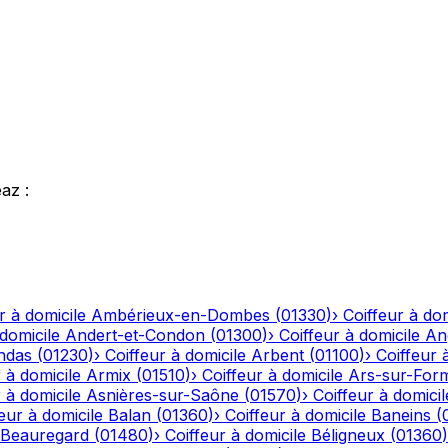
éaz
:
r à domicile
Ambérieux-en-Dombes
(
01330
)
›
Coiffeur à dom
 domicile
Andert-et-Condon
(
01300
)
›
Coiffeur à domicile
An
ndas
(
01230
)
›
Coiffeur à domicile
Arbent
(
01100
)
›
Coiffeur 
 à domicile
Armix
(
01510
)
›
Coiffeur à domicile
Ars-sur-For
 à domicile
Asnières-sur-Saône
(
01570
)
›
Coiffeur à domicil
eur à domicile
Balan
(
01360
)
›
Coiffeur à domicile
Baneins
(
Beauregard
(
01480
)
›
Coiffeur à domicile
Béligneux
(
01360
)