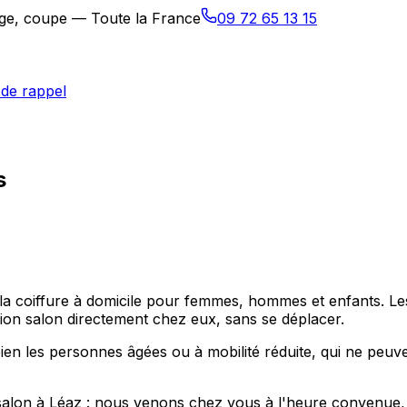
sage, coupe — Toute la France
09 72 65 13 15
de rappel
s
e la coiffure à domicile pour femmes, hommes et enfants. L
on salon directement chez eux, sans se déplacer.
en les personnes âgées ou à mobilité réduite, qui ne peuve
salon à Léaz : nous venons chez vous à l'heure convenue, d