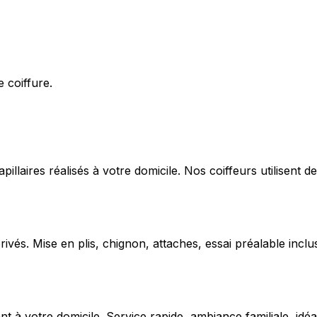
 coiffure.
capillaires réalisés à votre domicile. Nos coiffeurs utilise
ivés. Mise en plis, chignon, attaches, essai préalable inclu
 votre domicile. Service rapide, ambiance familiale, idéal