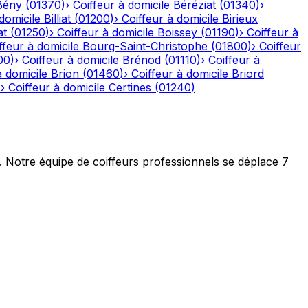
Bény
(
01370
)
›
Coiffeur à domicile
Béréziat
(
01340
)
›
domicile
Billiat
(
01200
)
›
Coiffeur à domicile
Birieux
at
(
01250
)
›
Coiffeur à domicile
Boissey
(
01190
)
›
Coiffeur à
ffeur à domicile
Bourg-Saint-Christophe
(
01800
)
›
Coiffeur
00
)
›
Coiffeur à domicile
Brénod
(
01110
)
›
Coiffeur à
à domicile
Brion
(
01460
)
›
Coiffeur à domicile
Briord
)
›
Coiffeur à domicile
Certines
(
01240
)
t. Notre équipe de coiffeurs professionnels se déplace 7