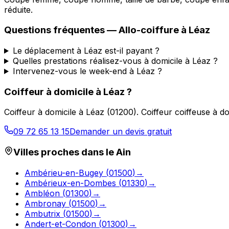
réduite.
Questions fréquentes —
Allo-coiffure
à
Léaz
Le déplacement à Léaz est-il payant ?
Quelles prestations réalisez-vous à domicile à Léaz ?
Intervenez-vous le week-end à Léaz ?
Coiffeur à domicile
à
Léaz
?
Coiffeur à domicile
à
Léaz
(
01200
).
Coiffeur coiffeuse à d
09 72 65 13 15
Demander un devis gratuit
Villes proches dans le
Ain
Ambérieu-en-Bugey
(
01500
)
→
Ambérieux-en-Dombes
(
01330
)
→
Ambléon
(
01300
)
→
Ambronay
(
01500
)
→
Ambutrix
(
01500
)
→
Andert-et-Condon
(
01300
)
→