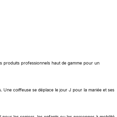
nt des produits professionnels haut de gamme pour un
s. Une coiffeuse se déplace le jour J pour la mariée et ses
 pour les seniors, les enfants ou les personnes à mobilité