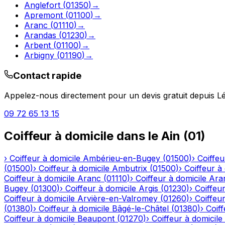
Anglefort
(
01350
)
→
Apremont
(
01100
)
→
Aranc
(
01110
)
→
Arandas
(
01230
)
→
Arbent
(
01100
)
→
Arbigny
(
01190
)
→
Contact rapide
Appelez-nous directement pour un devis gratuit depuis
L
09 72 65 13 15
Coiffeur à domicile
dans le
Ain
(
01
)
›
Coiffeur à domicile
Ambérieu-en-Bugey
(
01500
)
›
Coiffeu
(
01500
)
›
Coiffeur à domicile
Ambutrix
(
01500
)
›
Coiffeur à
Coiffeur à domicile
Aranc
(
01110
)
›
Coiffeur à domicile
Ara
Bugey
(
01300
)
›
Coiffeur à domicile
Argis
(
01230
)
›
Coiffeur
Coiffeur à domicile
Arvière-en-Valromey
(
01260
)
›
Coiffeur
(
01380
)
›
Coiffeur à domicile
Bâgé-le-Châtel
(
01380
)
›
Coiff
Coiffeur à domicile
Beaupont
(
01270
)
›
Coiffeur à domicile