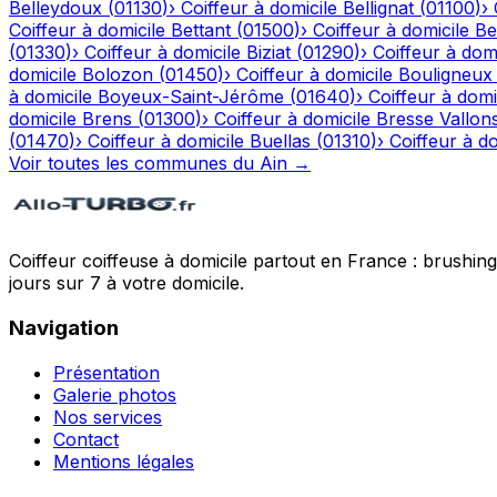
Belleydoux
(
01130
)
›
Coiffeur à domicile
Bellignat
(
01100
)
›
Coiffeur à domicile
Bettant
(
01500
)
›
Coiffeur à domicile
Be
(
01330
)
›
Coiffeur à domicile
Biziat
(
01290
)
›
Coiffeur à domi
domicile
Bolozon
(
01450
)
›
Coiffeur à domicile
Bouligneux
à domicile
Boyeux-Saint-Jérôme
(
01640
)
›
Coiffeur à domi
domicile
Brens
(
01300
)
›
Coiffeur à domicile
Bresse Vallon
(
01470
)
›
Coiffeur à domicile
Buellas
(
01310
)
›
Coiffeur à do
Voir toutes les communes du
Ain
→
Coiffeur coiffeuse à domicile partout en France : brushin
jours sur 7 à votre domicile.
Navigation
Présentation
Galerie photos
Nos services
Contact
Mentions légales