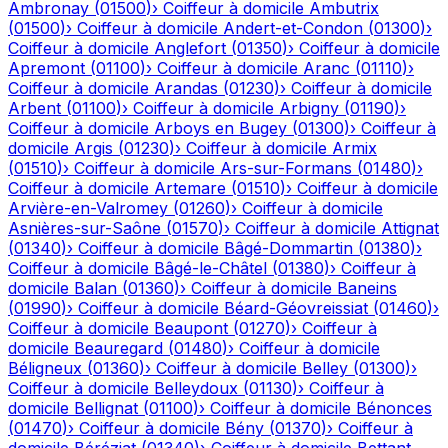
Ambronay
(
01500
)
›
Coiffeur à domicile
Ambutrix
(
01500
)
›
Coiffeur à domicile
Andert-et-Condon
(
01300
)
›
Coiffeur à domicile
Anglefort
(
01350
)
›
Coiffeur à domicile
Apremont
(
01100
)
›
Coiffeur à domicile
Aranc
(
01110
)
›
Coiffeur à domicile
Arandas
(
01230
)
›
Coiffeur à domicile
Arbent
(
01100
)
›
Coiffeur à domicile
Arbigny
(
01190
)
›
Coiffeur à domicile
Arboys en Bugey
(
01300
)
›
Coiffeur à
domicile
Argis
(
01230
)
›
Coiffeur à domicile
Armix
(
01510
)
›
Coiffeur à domicile
Ars-sur-Formans
(
01480
)
›
Coiffeur à domicile
Artemare
(
01510
)
›
Coiffeur à domicile
Arvière-en-Valromey
(
01260
)
›
Coiffeur à domicile
Asnières-sur-Saône
(
01570
)
›
Coiffeur à domicile
Attignat
(
01340
)
›
Coiffeur à domicile
Bâgé-Dommartin
(
01380
)
›
Coiffeur à domicile
Bâgé-le-Châtel
(
01380
)
›
Coiffeur à
domicile
Balan
(
01360
)
›
Coiffeur à domicile
Baneins
(
01990
)
›
Coiffeur à domicile
Béard-Géovreissiat
(
01460
)
›
Coiffeur à domicile
Beaupont
(
01270
)
›
Coiffeur à
domicile
Beauregard
(
01480
)
›
Coiffeur à domicile
Béligneux
(
01360
)
›
Coiffeur à domicile
Belley
(
01300
)
›
Coiffeur à domicile
Belleydoux
(
01130
)
›
Coiffeur à
domicile
Bellignat
(
01100
)
›
Coiffeur à domicile
Bénonces
(
01470
)
›
Coiffeur à domicile
Bény
(
01370
)
›
Coiffeur à