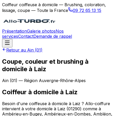
Coiffeur coiffeuse à domicile — Brushing, coloration,
lissage, coupe — Toute la France
09 72 65 13 15
Présentation
Galerie photos
Nos
services
Contact
Demande de rappel
Retour au
Ain
(
01
)
Coupe, couleur et brushing à
domicile à Laiz
Ain
(
01
) — Région
Auvergne-Rhône-Alpes
Coiffeur à domicile
à
Laiz
Besoin d'une coiffeuse à domicile à Laiz ? Allo-coiffure
intervient à votre domicile à Laiz (01290) comme à
Ambérieu-en-Bugey, Ambérieux-en-Dombes, Ambléon,