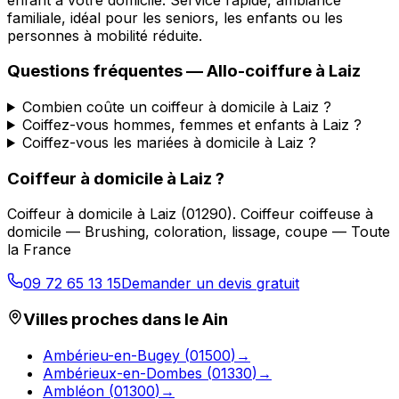
familiale, idéal pour les seniors, les enfants ou les
personnes à mobilité réduite.
Questions fréquentes —
Allo-coiffure
à
Laiz
Combien coûte un coiffeur à domicile à Laiz ?
Coiffez-vous hommes, femmes et enfants à Laiz ?
Coiffez-vous les mariées à domicile à Laiz ?
Coiffeur à domicile
à
Laiz
?
Coiffeur à domicile
à
Laiz
(
01290
).
Coiffeur coiffeuse à
domicile — Brushing, coloration, lissage, coupe — Toute
la France
09 72 65 13 15
Demander un devis gratuit
Villes proches dans le
Ain
Ambérieu-en-Bugey
(
01500
)
→
Ambérieux-en-Dombes
(
01330
)
→
Ambléon
(
01300
)
→