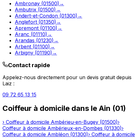
Ambronay
(
01500
)
→
Ambutrix
(
01500
)
→
Andert-et-Condon
(
01300
)
→
Anglefort
(
01350
)
→
Apremont
(
01100
)
→
Aranc
(
01110
)
→
Arandas
(
01230
)
→
Arbent
(
01100
)
→
Arbigny
(
01190
)
→
Contact rapide
Appelez-nous directement pour un devis gratuit depuis
Laiz
:
09 72 65 13 15
Coiffeur à domicile
dans le
Ain
(
01
)
›
Coiffeur à domicile
Ambérieu-en-Bugey
(
01500
)
›
Coiffeur à domicile
Ambérieux-en-Dombes
(
01330
)
›
Coiffeur à domicile
Ambléon
(
01300
)
›
Coiffeur à domicile