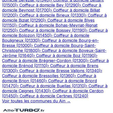
domicile
Béréziat
(
01340
)
›
Coiffeur à domicile
Bettant
(
01500
)
›
Coiffeur à domicile
Bey
(
01290
)
›
Coiffeur à
domicile
Beynost
(
01700
)
›
Coiffeur à domicile
Billiat
(
01200
)
›
Coiffeur à domicile
Birieux
(
01330
)
›
Coiffeur à
domicile
Biziat
(
01290
)
›
Coiffeur à domicile
Blyes
(
01150
)
›
Coiffeur à domicile
Bohas-Meyriat-Rignat
(
01250
)
›
Coiffeur à domicile
Boissey
(
01190
)
›
Coiffeur à
domicile
Bolozon
(
01450
)
›
Coiffeur à domicile
Bouligneux
(
01330
)
›
Coiffeur à domicile
Bourg-en-
Bresse
(
01000
)
›
Coiffeur à domicile
Bourg-Saint-
Christophe
(
01800
)
›
Coiffeur à domicile
Boyeux-Saint-
Jérôme
(
01640
)
›
Coiffeur à domicile
Boz
(
01190
)
›
Coiffeur à domicile
Brégnier-Cordon
(
01300
)
›
Coiffeur à
domicile
Brénod
(
01110
)
›
Coiffeur à domicile
Brens
(
01300
)
›
Coiffeur à domicile
Bresse Vallons
(
01340
)
›
Coiffeur à domicile
Bressolles
(
01360
)
›
Coiffeur à
domicile
Brion
(
01460
)
›
Coiffeur à domicile
Briord
(
01470
)
›
Coiffeur à domicile
Buellas
(
01310
)
›
Coiffeur à
domicile
Ceignes
(
01430
)
›
Coiffeur à domicile
Cerdon
(
01450
)
›
Coiffeur à domicile
Certines
(
01240
)
Voir toutes les communes du
Ain
→