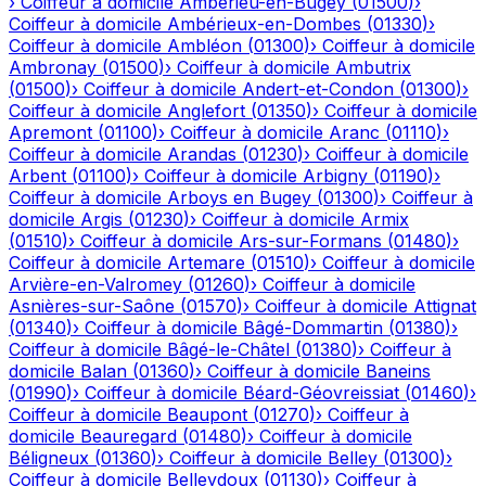
›
Coiffeur à domicile
Ambérieu-en-Bugey
(
01500
)
›
Coiffeur à domicile
Ambérieux-en-Dombes
(
01330
)
›
Coiffeur à domicile
Ambléon
(
01300
)
›
Coiffeur à domicile
Ambronay
(
01500
)
›
Coiffeur à domicile
Ambutrix
(
01500
)
›
Coiffeur à domicile
Andert-et-Condon
(
01300
)
›
Coiffeur à domicile
Anglefort
(
01350
)
›
Coiffeur à domicile
Apremont
(
01100
)
›
Coiffeur à domicile
Aranc
(
01110
)
›
Coiffeur à domicile
Arandas
(
01230
)
›
Coiffeur à domicile
Arbent
(
01100
)
›
Coiffeur à domicile
Arbigny
(
01190
)
›
Coiffeur à domicile
Arboys en Bugey
(
01300
)
›
Coiffeur à
domicile
Argis
(
01230
)
›
Coiffeur à domicile
Armix
(
01510
)
›
Coiffeur à domicile
Ars-sur-Formans
(
01480
)
›
Coiffeur à domicile
Artemare
(
01510
)
›
Coiffeur à domicile
Arvière-en-Valromey
(
01260
)
›
Coiffeur à domicile
Asnières-sur-Saône
(
01570
)
›
Coiffeur à domicile
Attignat
(
01340
)
›
Coiffeur à domicile
Bâgé-Dommartin
(
01380
)
›
Coiffeur à domicile
Bâgé-le-Châtel
(
01380
)
›
Coiffeur à
domicile
Balan
(
01360
)
›
Coiffeur à domicile
Baneins
(
01990
)
›
Coiffeur à domicile
Béard-Géovreissiat
(
01460
)
›
Coiffeur à domicile
Beaupont
(
01270
)
›
Coiffeur à
domicile
Beauregard
(
01480
)
›
Coiffeur à domicile
Béligneux
(
01360
)
›
Coiffeur à domicile
Belley
(
01300
)
›
Coiffeur à domicile
Belleydoux
(
01130
)
›
Coiffeur à