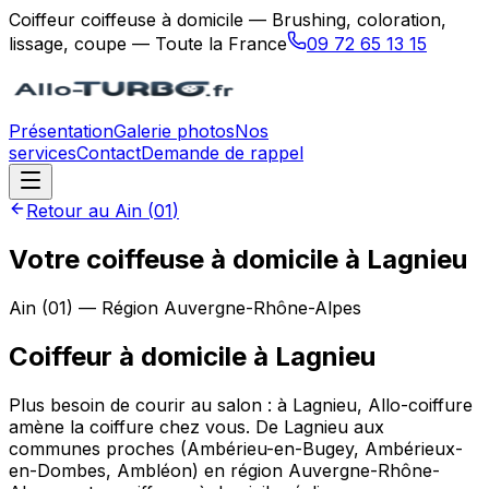
Coiffeur coiffeuse à domicile — Brushing, coloration,
lissage, coupe — Toute la France
09 72 65 13 15
Présentation
Galerie photos
Nos
services
Contact
Demande de rappel
Retour au
Ain
(
01
)
Votre coiffeuse à domicile à Lagnieu
Ain
(
01
) — Région
Auvergne-Rhône-Alpes
Coiffeur à domicile
à
Lagnieu
Plus besoin de courir au salon : à Lagnieu, Allo-coiffure
amène la coiffure chez vous. De Lagnieu aux
communes proches (Ambérieu-en-Bugey, Ambérieux-
en-Dombes, Ambléon) en région Auvergne-Rhône-