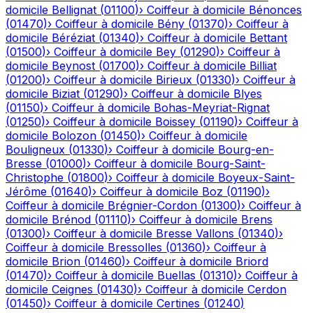
domicile
Bellignat
(
01100
)
›
Coiffeur à domicile
Bénonces
(
01470
)
›
Coiffeur à domicile
Bény
(
01370
)
›
Coiffeur à
domicile
Béréziat
(
01340
)
›
Coiffeur à domicile
Bettant
(
01500
)
›
Coiffeur à domicile
Bey
(
01290
)
›
Coiffeur à
domicile
Beynost
(
01700
)
›
Coiffeur à domicile
Billiat
(
01200
)
›
Coiffeur à domicile
Birieux
(
01330
)
›
Coiffeur à
domicile
Biziat
(
01290
)
›
Coiffeur à domicile
Blyes
(
01150
)
›
Coiffeur à domicile
Bohas-Meyriat-Rignat
(
01250
)
›
Coiffeur à domicile
Boissey
(
01190
)
›
Coiffeur à
domicile
Bolozon
(
01450
)
›
Coiffeur à domicile
Bouligneux
(
01330
)
›
Coiffeur à domicile
Bourg-en-
Bresse
(
01000
)
›
Coiffeur à domicile
Bourg-Saint-
Christophe
(
01800
)
›
Coiffeur à domicile
Boyeux-Saint-
Jérôme
(
01640
)
›
Coiffeur à domicile
Boz
(
01190
)
›
Coiffeur à domicile
Brégnier-Cordon
(
01300
)
›
Coiffeur à
domicile
Brénod
(
01110
)
›
Coiffeur à domicile
Brens
(
01300
)
›
Coiffeur à domicile
Bresse Vallons
(
01340
)
›
Coiffeur à domicile
Bressolles
(
01360
)
›
Coiffeur à
domicile
Brion
(
01460
)
›
Coiffeur à domicile
Briord
(
01470
)
›
Coiffeur à domicile
Buellas
(
01310
)
›
Coiffeur à
domicile
Ceignes
(
01430
)
›
Coiffeur à domicile
Cerdon
(
01450
)
›
Coiffeur à domicile
Certines
(
01240
)