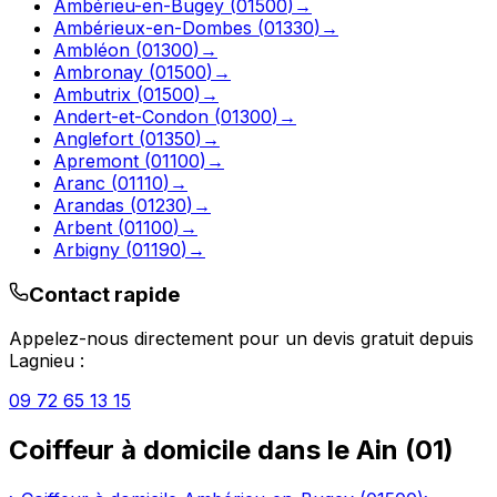
Ambérieu-en-Bugey
(
01500
)
→
Ambérieux-en-Dombes
(
01330
)
→
Ambléon
(
01300
)
→
Ambronay
(
01500
)
→
Ambutrix
(
01500
)
→
Andert-et-Condon
(
01300
)
→
Anglefort
(
01350
)
→
Apremont
(
01100
)
→
Aranc
(
01110
)
→
Arandas
(
01230
)
→
Arbent
(
01100
)
→
Arbigny
(
01190
)
→
Contact rapide
Appelez-nous directement pour un devis gratuit depuis
Lagnieu
:
09 72 65 13 15
Coiffeur à domicile
dans le
Ain
(
01
)