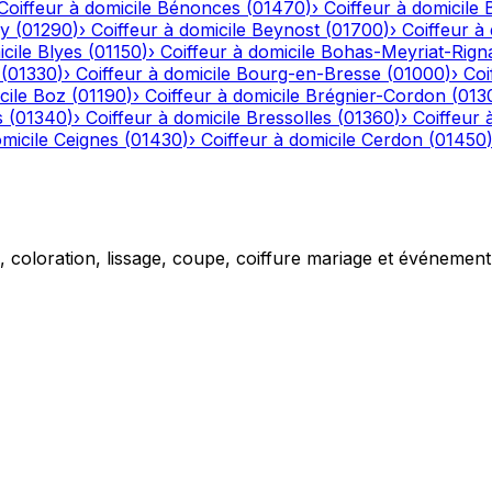
Coiffeur à domicile
Bénonces
(
01470
)
›
Coiffeur à domicile
y
(
01290
)
›
Coiffeur à domicile
Beynost
(
01700
)
›
Coiffeur à 
cile
Blyes
(
01150
)
›
Coiffeur à domicile
Bohas-Meyriat-Rign
(
01330
)
›
Coiffeur à domicile
Bourg-en-Bresse
(
01000
)
›
Coi
cile
Boz
(
01190
)
›
Coiffeur à domicile
Brégnier-Cordon
(
013
s
(
01340
)
›
Coiffeur à domicile
Bressolles
(
01360
)
›
Coiffeur 
micile
Ceignes
(
01430
)
›
Coiffeur à domicile
Cerdon
(
01450
g, coloration, lissage, coupe, coiffure mariage et événemen