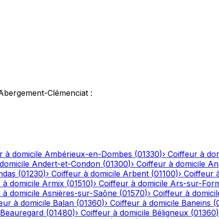
'Abergement-Clémenciat
:
r à domicile
Ambérieux-en-Dombes
(
01330
)
›
Coiffeur à dom
 domicile
Andert-et-Condon
(
01300
)
›
Coiffeur à domicile
An
ndas
(
01230
)
›
Coiffeur à domicile
Arbent
(
01100
)
›
Coiffeur 
 à domicile
Armix
(
01510
)
›
Coiffeur à domicile
Ars-sur-For
 à domicile
Asnières-sur-Saône
(
01570
)
›
Coiffeur à domicil
eur à domicile
Balan
(
01360
)
›
Coiffeur à domicile
Baneins
(
Beauregard
(
01480
)
›
Coiffeur à domicile
Béligneux
(
01360
)