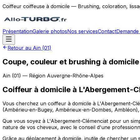
Coiffeur coiffeuse à domicile — Brushing, coloration, lis
Présentation
Galerie photos
Nos services
Contact
Demande 
Retour au
Ain
(
01
)
Coupe, couleur et brushing à domicil
Ain
(
01
) — Région
Auvergne-Rhône-Alpes
Coiffeur à domicile
à
L'Abergement-C
Vous cherchez un coiffeur à domicile à L'Abergement-Clé
(Ambérieu-en-Bugey, Ambérieux-en-Dombes, Ambléon), dans 
Que vous soyez à L'Abergement-Clémenciat pour un simple
nature de vos cheveux, avec le conseil d'une professionn
Grâce au déplacement à domicile, inutile de chercher un 