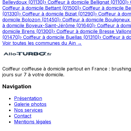
Belleydoux
(
01130
)
›
Coiffeur à domicile
Bellignat
(
01100
)
›
Coiffeur à domicile
Bettant
(
01500
)
›
Coiffeur à domicile
Be
(
01330
)
›
Coiffeur à domicile
Biziat
(
01290
)
›
Coiffeur à domi
domicile
Bolozon
(
01450
)
›
Coiffeur à domicile
Bouligneux
à domicile
Boyeux-Saint-Jérôme
(
01640
)
›
Coiffeur à domi
domicile
Brens
(
01300
)
›
Coiffeur à domicile
Bresse Vallon
(
01470
)
›
Coiffeur à domicile
Buellas
(
01310
)
›
Coiffeur à do
Voir toutes les communes du
Ain
→
Coiffeur coiffeuse à domicile partout en France : brushin
jours sur 7 à votre domicile.
Navigation
Présentation
Galerie photos
Nos services
Contact
Mentions légales