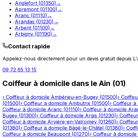
Anglefort
(
01350
)
→
Apremont
(
01100
)
→
Aranc
(
01110
)
→
Arandas
(
01230
)
→
Arbent
(
01100
)
→
Arbigny
(
01190
)
→
Contact rapide
Appelez-nous directement pour un devis gratuit depuis
L
09 72 65 13 15
Coiffeur à domicile
dans le
Ain
(
01
)
›
Coiffeur à domicile
Ambérieu-en-Bugey
(
01500
)
›
Coiffeu
(
01500
)
›
Coiffeur à domicile
Ambutrix
(
01500
)
›
Coiffeur à
Coiffeur à domicile
Aranc
(
01110
)
›
Coiffeur à domicile
Ara
Bugey
(
01300
)
›
Coiffeur à domicile
Argis
(
01230
)
›
Coiffeur
Coiffeur à domicile
Arvière-en-Valromey
(
01260
)
›
Coiffeur
(
01380
)
›
Coiffeur à domicile
Bâgé-le-Châtel
(
01380
)
›
Coiff
Coiffeur à domicile
Beaupont
(
01270
)
›
Coiffeur à domicile