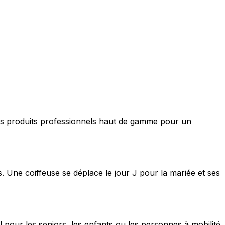
nt des produits professionnels haut de gamme pour un
s. Une coiffeuse se déplace le jour J pour la mariée et ses
 pour les seniors, les enfants ou les personnes à mobilité