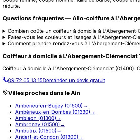
réduite.
Questions fréquentes —
Allo-coiffure
à
L'Aberg
Combien coûte un coiffeur à domicile à L'Abergement-
Faites-vous les couleurs et lissages à L'Abergement-Cl
Comment prendre rendez-vous à L'Abergement-Clémen
Coiffeur à domicile
à
L'Abergement-Clémenciat
Coiffeur à domicile
à
L'Abergement-Clémenciat
(
01400
).
C
09 72 65 13 15
Demander un devis gratuit
Villes proches dans le
Ain
Ambérieu-en-Bugey
(
01500
)
→
Ambérieux-en-Dombes
(
01330
)
→
Ambléon
(
01300
)
→
Ambronay
(
01500
)
→
Ambutrix
(
01500
)
→
Andert-et-Condon
(
01300
)
→