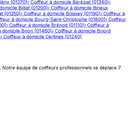
Bény
(
01370
)
›
Coiffeur à domicile
Béréziat
(
01340
)
›
domicile
Billiat
(
01200
)
›
Coiffeur à domicile
Birieux
at
(
01250
)
›
Coiffeur à domicile
Boissey
(
01190
)
›
Coiffeur à
ffeur à domicile
Bourg-Saint-Christophe
(
01800
)
›
Coiffeur
00
)
›
Coiffeur à domicile
Brénod
(
01110
)
›
Coiffeur à
à domicile
Brion
(
01460
)
›
Coiffeur à domicile
Briord
)
›
Coiffeur à domicile
Certines
(
01240
)
t. Notre équipe de coiffeurs professionnels se déplace 7