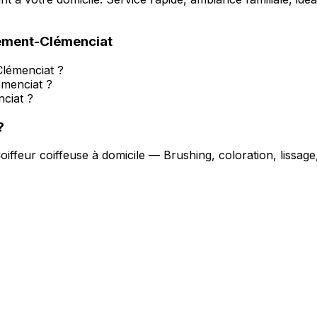
ement-Clémenciat
Clémenciat ?
émenciat ?
ciat ?
?
oiffeur coiffeuse à domicile — Brushing, coloration, lissa