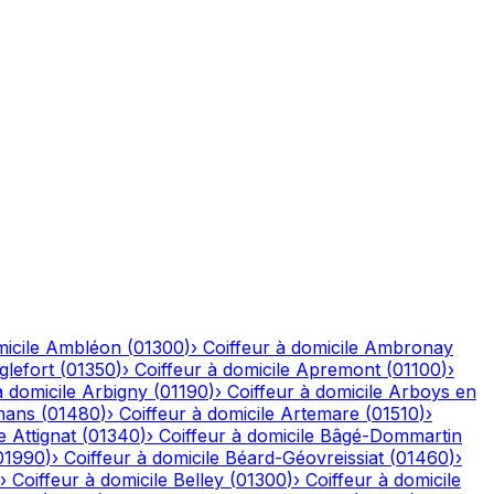
icile
Ambléon
(
01300
)
›
Coiffeur à domicile
Ambronay
glefort
(
01350
)
›
Coiffeur à domicile
Apremont
(
01100
)
›
à domicile
Arbigny
(
01190
)
›
Coiffeur à domicile
Arboys en
mans
(
01480
)
›
Coiffeur à domicile
Artemare
(
01510
)
›
e
Attignat
(
01340
)
›
Coiffeur à domicile
Bâgé-Dommartin
01990
)
›
Coiffeur à domicile
Béard-Géovreissiat
(
01460
)
›
›
Coiffeur à domicile
Belley
(
01300
)
›
Coiffeur à domicile