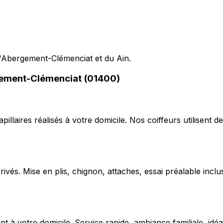
 L'Abergement-Clémenciat et du Ain.
rgement-Clémenciat (01400)
capillaires réalisés à votre domicile. Nos coiffeurs utilise
ivés. Mise en plis, chignon, attaches, essai préalable inclu
 votre domicile. Service rapide, ambiance familiale, idéal