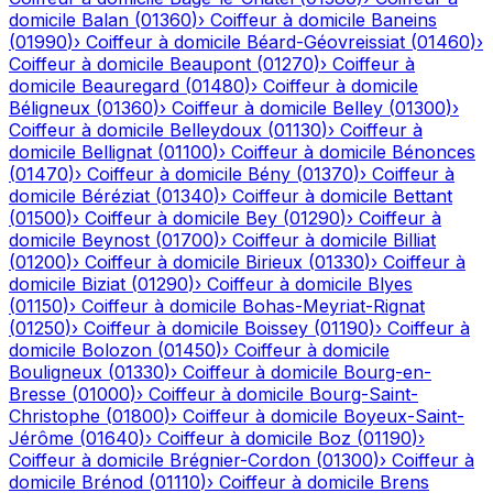
domicile
Balan
(
01360
)
›
Coiffeur à domicile
Baneins
(
01990
)
›
Coiffeur à domicile
Béard-Géovreissiat
(
01460
)
›
Coiffeur à domicile
Beaupont
(
01270
)
›
Coiffeur à
domicile
Beauregard
(
01480
)
›
Coiffeur à domicile
Béligneux
(
01360
)
›
Coiffeur à domicile
Belley
(
01300
)
›
Coiffeur à domicile
Belleydoux
(
01130
)
›
Coiffeur à
domicile
Bellignat
(
01100
)
›
Coiffeur à domicile
Bénonces
(
01470
)
›
Coiffeur à domicile
Bény
(
01370
)
›
Coiffeur à
domicile
Béréziat
(
01340
)
›
Coiffeur à domicile
Bettant
(
01500
)
›
Coiffeur à domicile
Bey
(
01290
)
›
Coiffeur à
domicile
Beynost
(
01700
)
›
Coiffeur à domicile
Billiat
(
01200
)
›
Coiffeur à domicile
Birieux
(
01330
)
›
Coiffeur à
domicile
Biziat
(
01290
)
›
Coiffeur à domicile
Blyes
(
01150
)
›
Coiffeur à domicile
Bohas-Meyriat-Rignat
(
01250
)
›
Coiffeur à domicile
Boissey
(
01190
)
›
Coiffeur à
domicile
Bolozon
(
01450
)
›
Coiffeur à domicile
Bouligneux
(
01330
)
›
Coiffeur à domicile
Bourg-en-
Bresse
(
01000
)
›
Coiffeur à domicile
Bourg-Saint-
Christophe
(
01800
)
›
Coiffeur à domicile
Boyeux-Saint-
Jérôme
(
01640
)
›
Coiffeur à domicile
Boz
(
01190
)
›
Coiffeur à domicile
Brégnier-Cordon
(
01300
)
›
Coiffeur à
domicile
Brénod
(
01110
)
›
Coiffeur à domicile
Brens