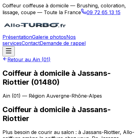
Coiffeur coiffeuse à domicile — Brushing, coloration,
lissage, coupe — Toute la France
09 72 65 13 15
Présentation
Galerie photos
Nos
services
Contact
Demande de rappel
Retour au
Ain
(
01
)
Coiffeur à domicile à Jassans-
Riottier (01480)
Ain
(
01
) — Région
Auvergne-Rhône-Alpes
Coiffeur à domicile
à
Jassans-
Riottier
Plus besoin de courir au salon : à Jassans-Riottier, Allo-