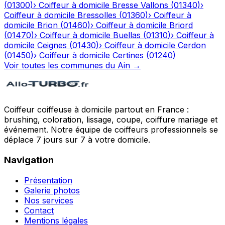
(
01300
)
›
Coiffeur à domicile
Bresse Vallons
(
01340
)
›
Coiffeur à domicile
Bressolles
(
01360
)
›
Coiffeur à
domicile
Brion
(
01460
)
›
Coiffeur à domicile
Briord
(
01470
)
›
Coiffeur à domicile
Buellas
(
01310
)
›
Coiffeur à
domicile
Ceignes
(
01430
)
›
Coiffeur à domicile
Cerdon
(
01450
)
›
Coiffeur à domicile
Certines
(
01240
)
Voir toutes les communes du
Ain
→
Coiffeur coiffeuse à domicile partout en France :
brushing, coloration, lissage, coupe, coiffure mariage et
événement. Notre équipe de coiffeurs professionnels se
déplace 7 jours sur 7 à votre domicile.
Navigation
Présentation
Galerie photos
Nos services
Contact
Mentions légales