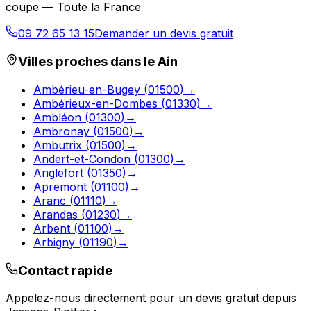
coupe — Toute la France
09 72 65 13 15
Demander un devis gratuit
Villes proches dans le
Ain
Ambérieu-en-Bugey
(
01500
)
→
Ambérieux-en-Dombes
(
01330
)
→
Ambléon
(
01300
)
→
Ambronay
(
01500
)
→
Ambutrix
(
01500
)
→
Andert-et-Condon
(
01300
)
→
Anglefort
(
01350
)
→
Apremont
(
01100
)
→
Aranc
(
01110
)
→
Arandas
(
01230
)
→
Arbent
(
01100
)
→
Arbigny
(
01190
)
→
Contact rapide
Appelez-nous directement pour un devis gratuit depuis