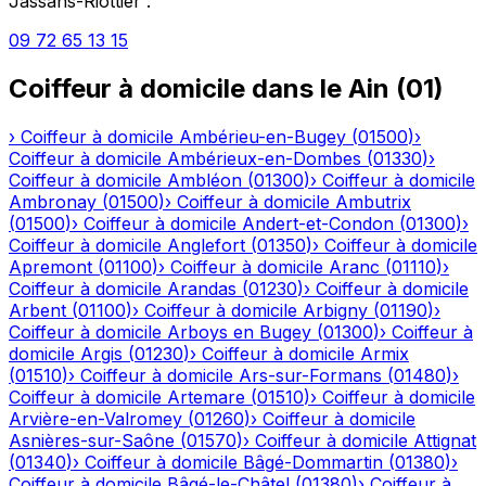
Jassans-Riottier
:
09 72 65 13 15
Coiffeur à domicile
dans le
Ain
(
01
)
›
Coiffeur à domicile
Ambérieu-en-Bugey
(
01500
)
›
Coiffeur à domicile
Ambérieux-en-Dombes
(
01330
)
›
Coiffeur à domicile
Ambléon
(
01300
)
›
Coiffeur à domicile
Ambronay
(
01500
)
›
Coiffeur à domicile
Ambutrix
(
01500
)
›
Coiffeur à domicile
Andert-et-Condon
(
01300
)
›
Coiffeur à domicile
Anglefort
(
01350
)
›
Coiffeur à domicile
Apremont
(
01100
)
›
Coiffeur à domicile
Aranc
(
01110
)
›
Coiffeur à domicile
Arandas
(
01230
)
›
Coiffeur à domicile
Arbent
(
01100
)
›
Coiffeur à domicile
Arbigny
(
01190
)
›
Coiffeur à domicile
Arboys en Bugey
(
01300
)
›
Coiffeur à
domicile
Argis
(
01230
)
›
Coiffeur à domicile
Armix
(
01510
)
›
Coiffeur à domicile
Ars-sur-Formans
(
01480
)
›
Coiffeur à domicile
Artemare
(
01510
)
›
Coiffeur à domicile
Arvière-en-Valromey
(
01260
)
›
Coiffeur à domicile
Asnières-sur-Saône
(
01570
)
›
Coiffeur à domicile
Attignat
(
01340
)
›
Coiffeur à domicile
Bâgé-Dommartin
(
01380
)
›
Coiffeur à domicile
Bâgé-le-Châtel
(
01380
)
›
Coiffeur à