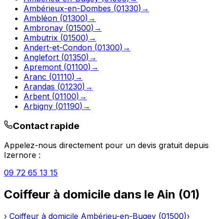
Ambérieux-en-Dombes
(
01330
)
→
Ambléon
(
01300
)
→
Ambronay
(
01500
)
→
Ambutrix
(
01500
)
→
Andert-et-Condon
(
01300
)
→
Anglefort
(
01350
)
→
Apremont
(
01100
)
→
Aranc
(
01110
)
→
Arandas
(
01230
)
→
Arbent
(
01100
)
→
Arbigny
(
01190
)
→
Contact rapide
Appelez-nous directement pour un devis gratuit depuis
Izernore
:
09 72 65 13 15
Coiffeur à domicile
dans le
Ain
(
01
)
›
Coiffeur à domicile
Ambérieu-en-Bugey
(
01500
)
›