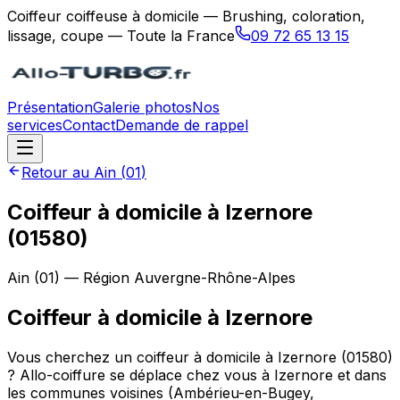
Coiffeur coiffeuse à domicile — Brushing, coloration,
lissage, coupe — Toute la France
09 72 65 13 15
Présentation
Galerie photos
Nos
services
Contact
Demande de rappel
Retour au
Ain
(
01
)
Coiffeur à domicile à Izernore
(01580)
Ain
(
01
) — Région
Auvergne-Rhône-Alpes
Coiffeur à domicile
à
Izernore
Vous cherchez un coiffeur à domicile à Izernore (01580)
? Allo-coiffure se déplace chez vous à Izernore et dans
les communes voisines (Ambérieu-en-Bugey,