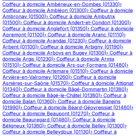
Coiffeur à domicile
Ambérieux-en-Dombes
(
01330
)
›
Coiffeur à domicile
Ambléon
(
01300
)
›
Coiffeur à domicile
Ambronay
(
01500
)
›
Coiffeur à domicile
Ambutrix
(
01500
)
›
Coiffeur à domicile
Andert-et-Condon
(
01300
)
›
Coiffeur à domicile
Anglefort
(
01350
)
›
Coiffeur à domicile
Apremont
(
01100
)
›
Coiffeur à domicile
Aranc
(
01110
)
›
Coiffeur à domicile
Arandas
(
01230
)
›
Coiffeur à domicile
Arbent
(
01100
)
›
Coiffeur à domicile
Arbigny
(
01190
)
›
Coiffeur à domicile
Arboys en Bugey
(
01300
)
›
Coiffeur à
domicile
Argis
(
01230
)
›
Coiffeur à domicile
Armix
(
01510
)
›
Coiffeur à domicile
Ars-sur-Formans
(
01480
)
›
Coiffeur à domicile
Artemare
(
01510
)
›
Coiffeur à domicile
Arvière-en-Valromey
(
01260
)
›
Coiffeur à domicile
Asnières-sur-Saône
(
01570
)
›
Coiffeur à domicile
Attignat
(
01340
)
›
Coiffeur à domicile
Bâgé-Dommartin
(
01380
)
›
Coiffeur à domicile
Bâgé-le-Châtel
(
01380
)
›
Coiffeur à
domicile
Balan
(
01360
)
›
Coiffeur à domicile
Baneins
(
01990
)
›
Coiffeur à domicile
Béard-Géovreissiat
(
01460
)
›
Coiffeur à domicile
Beaupont
(
01270
)
›
Coiffeur à
domicile
Beauregard
(
01480
)
›
Coiffeur à domicile
Béligneux
(
01360
)
›
Coiffeur à domicile
Belley
(
01300
)
›
Coiffeur à domicile
Belleydoux
(
01130
)
›
Coiffeur à