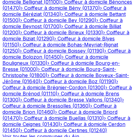
domicile
Bellignat
(
01100
)
›
Coiffeur à domicile
Bénonces
(
01470
)
›
Coiffeur à domicile
Bény
(
01370
)
›
Coiffeur à
domicile
Béréziat
(
01340
)
›
Coiffeur à domicile
Bettant
(
01500
)
›
Coiffeur à domicile
Bey
(
01290
)
›
Coiffeur à
domicile
Beynost
(
01700
)
›
Coiffeur à domicile
Billiat
(
01200
)
›
Coiffeur à domicile
Birieux
(
01330
)
›
Coiffeur à
domicile
Biziat
(
01290
)
›
Coiffeur à domicile
Blyes
(
01150
)
›
Coiffeur à domicile
Bohas-Meyriat-Rignat
(
01250
)
›
Coiffeur à domicile
Boissey
(
01190
)
›
Coiffeur à
domicile
Bolozon
(
01450
)
›
Coiffeur à domicile
Bouligneux
(
01330
)
›
Coiffeur à domicile
Bourg-en-
Bresse
(
01000
)
›
Coiffeur à domicile
Bourg-Saint-
Christophe
(
01800
)
›
Coiffeur à domicile
Boyeux-Saint-
Jérôme
(
01640
)
›
Coiffeur à domicile
Boz
(
01190
)
›
Coiffeur à domicile
Brégnier-Cordon
(
01300
)
›
Coiffeur à
domicile
Brénod
(
01110
)
›
Coiffeur à domicile
Brens
(
01300
)
›
Coiffeur à domicile
Bresse Vallons
(
01340
)
›
Coiffeur à domicile
Bressolles
(
01360
)
›
Coiffeur à
domicile
Brion
(
01460
)
›
Coiffeur à domicile
Briord
(
01470
)
›
Coiffeur à domicile
Buellas
(
01310
)
›
Coiffeur à
domicile
Ceignes
(
01430
)
›
Coiffeur à domicile
Cerdon
(
01450
)
›
Coiffeur à domicile
Certines
(
01240
)
Voir toutes les communes du
Ain
→