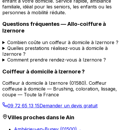
enfant à votre domicile. Service rapide, ambiance
familiale, idéal pour les seniors, les enfants ou les
personnes à mobilité réduite.
Questions fréquentes —
Allo-coiffure
à
Izernore
Combien coûte un coiffeur à domicile à Izernore ?
Quelles prestations réalisez-vous à domicile à
Izernore ?
Comment prendre rendez-vous à Izernore ?
Coiffeur à domicile
à
Izernore
?
Coiffeur à domicile
à
Izernore
(
01580
).
Coiffeur
coiffeuse à domicile — Brushing, coloration, lissage,
coupe — Toute la France
09 72 65 13 15
Demander un devis gratuit
Villes proches dans le
Ain
Ambérieu-en-Bugey
(
01500
)
→