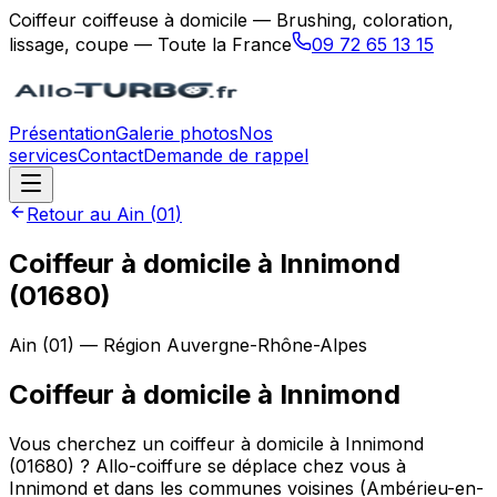
Coiffeur coiffeuse à domicile — Brushing, coloration,
lissage, coupe — Toute la France
09 72 65 13 15
Présentation
Galerie photos
Nos
services
Contact
Demande de rappel
Retour au
Ain
(
01
)
Coiffeur à domicile à Innimond
(01680)
Ain
(
01
) — Région
Auvergne-Rhône-Alpes
Coiffeur à domicile
à
Innimond
Vous cherchez un coiffeur à domicile à Innimond
(01680) ? Allo-coiffure se déplace chez vous à
Innimond et dans les communes voisines (Ambérieu-en-