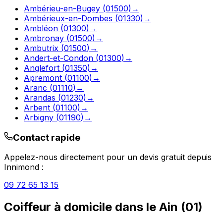
Ambérieu-en-Bugey
(
01500
)
→
Ambérieux-en-Dombes
(
01330
)
→
Ambléon
(
01300
)
→
Ambronay
(
01500
)
→
Ambutrix
(
01500
)
→
Andert-et-Condon
(
01300
)
→
Anglefort
(
01350
)
→
Apremont
(
01100
)
→
Aranc
(
01110
)
→
Arandas
(
01230
)
→
Arbent
(
01100
)
→
Arbigny
(
01190
)
→
Contact rapide
Appelez-nous directement pour un devis gratuit depuis
Innimond
:
09 72 65 13 15
Coiffeur à domicile
dans le
Ain
(
01
)