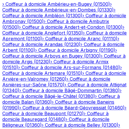
›
Coiffeur à domicile
Ambérieu-en-Bugey
(
01500
)
›
Coiffeur à domicile
Ambérieux-en-Dombes
(
01330
)
›
Coiffeur à domicile
Ambléon
(
01300
)
›
Coiffeur à domicile
Ambronay
(
01500
)
›
Coiffeur à domicile
Ambutrix
(
01500
)
›
Coiffeur à domicile
Andert-et-Condon
(
01300
)
›
Coiffeur à domicile
Anglefort
(
01350
)
›
Coiffeur à domicile
Apremont
(
01100
)
›
Coiffeur à domicile
Aranc
(
01110
)
›
Coiffeur à domicile
Arandas
(
01230
)
›
Coiffeur à domicile
Arbent
(
01100
)
›
Coiffeur à domicile
Arbigny
(
01190
)
›
Coiffeur à domicile
Arboys en Bugey
(
01300
)
›
Coiffeur à
domicile
Argis
(
01230
)
›
Coiffeur à domicile
Armix
(
01510
)
›
Coiffeur à domicile
Ars-sur-Formans
(
01480
)
›
Coiffeur à domicile
Artemare
(
01510
)
›
Coiffeur à domicile
Arvière-en-Valromey
(
01260
)
›
Coiffeur à domicile
Asnières-sur-Saône
(
01570
)
›
Coiffeur à domicile
Attignat
(
01340
)
›
Coiffeur à domicile
Bâgé-Dommartin
(
01380
)
›
Coiffeur à domicile
Bâgé-le-Châtel
(
01380
)
›
Coiffeur à
domicile
Balan
(
01360
)
›
Coiffeur à domicile
Baneins
(
01990
)
›
Coiffeur à domicile
Béard-Géovreissiat
(
01460
)
›
Coiffeur à domicile
Beaupont
(
01270
)
›
Coiffeur à
domicile
Beauregard
(
01480
)
›
Coiffeur à domicile
Béligneux
(
01360
)
›
Coiffeur à domicile
Belley
(
01300
)
›