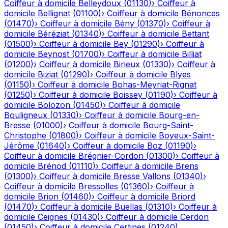
Coiffeur à domicile
Belleydoux
(
01130
)
›
Coiffeur à
domicile
Bellignat
(
01100
)
›
Coiffeur à domicile
Bénonces
(
01470
)
›
Coiffeur à domicile
Bény
(
01370
)
›
Coiffeur à
domicile
Béréziat
(
01340
)
›
Coiffeur à domicile
Bettant
(
01500
)
›
Coiffeur à domicile
Bey
(
01290
)
›
Coiffeur à
domicile
Beynost
(
01700
)
›
Coiffeur à domicile
Billiat
(
01200
)
›
Coiffeur à domicile
Birieux
(
01330
)
›
Coiffeur à
domicile
Biziat
(
01290
)
›
Coiffeur à domicile
Blyes
(
01150
)
›
Coiffeur à domicile
Bohas-Meyriat-Rignat
(
01250
)
›
Coiffeur à domicile
Boissey
(
01190
)
›
Coiffeur à
domicile
Bolozon
(
01450
)
›
Coiffeur à domicile
Bouligneux
(
01330
)
›
Coiffeur à domicile
Bourg-en-
Bresse
(
01000
)
›
Coiffeur à domicile
Bourg-Saint-
Christophe
(
01800
)
›
Coiffeur à domicile
Boyeux-Saint-
Jérôme
(
01640
)
›
Coiffeur à domicile
Boz
(
01190
)
›
Coiffeur à domicile
Brégnier-Cordon
(
01300
)
›
Coiffeur à
domicile
Brénod
(
01110
)
›
Coiffeur à domicile
Brens
(
01300
)
›
Coiffeur à domicile
Bresse Vallons
(
01340
)
›
Coiffeur à domicile
Bressolles
(
01360
)
›
Coiffeur à
domicile
Brion
(
01460
)
›
Coiffeur à domicile
Briord
(
01470
)
›
Coiffeur à domicile
Buellas
(
01310
)
›
Coiffeur à
domicile
Ceignes
(
01430
)
›
Coiffeur à domicile
Cerdon
(
01450
)
›
Coiffeur à domicile
Certines
(
01240
)