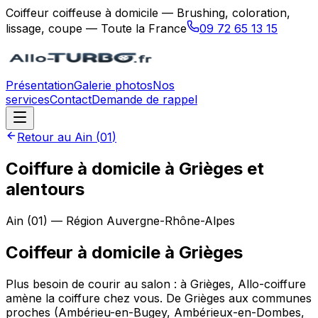
Coiffeur coiffeuse à domicile — Brushing, coloration,
lissage, coupe — Toute la France
09 72 65 13 15
Présentation
Galerie photos
Nos
services
Contact
Demande de rappel
Retour au
Ain
(
01
)
Coiffure à domicile à Grièges et
alentours
Ain
(
01
) — Région
Auvergne-Rhône-Alpes
Coiffeur à domicile
à
Grièges
Plus besoin de courir au salon : à Grièges, Allo-coiffure
amène la coiffure chez vous. De Grièges aux communes
proches (Ambérieu-en-Bugey, Ambérieux-en-Dombes,