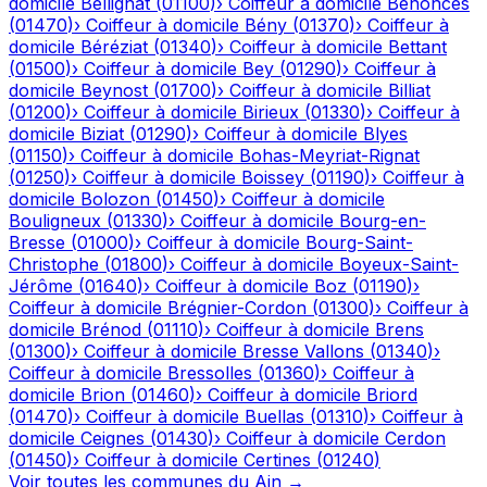
domicile
Bellignat
(
01100
)
›
Coiffeur à domicile
Bénonces
(
01470
)
›
Coiffeur à domicile
Bény
(
01370
)
›
Coiffeur à
domicile
Béréziat
(
01340
)
›
Coiffeur à domicile
Bettant
(
01500
)
›
Coiffeur à domicile
Bey
(
01290
)
›
Coiffeur à
domicile
Beynost
(
01700
)
›
Coiffeur à domicile
Billiat
(
01200
)
›
Coiffeur à domicile
Birieux
(
01330
)
›
Coiffeur à
domicile
Biziat
(
01290
)
›
Coiffeur à domicile
Blyes
(
01150
)
›
Coiffeur à domicile
Bohas-Meyriat-Rignat
(
01250
)
›
Coiffeur à domicile
Boissey
(
01190
)
›
Coiffeur à
domicile
Bolozon
(
01450
)
›
Coiffeur à domicile
Bouligneux
(
01330
)
›
Coiffeur à domicile
Bourg-en-
Bresse
(
01000
)
›
Coiffeur à domicile
Bourg-Saint-
Christophe
(
01800
)
›
Coiffeur à domicile
Boyeux-Saint-
Jérôme
(
01640
)
›
Coiffeur à domicile
Boz
(
01190
)
›
Coiffeur à domicile
Brégnier-Cordon
(
01300
)
›
Coiffeur à
domicile
Brénod
(
01110
)
›
Coiffeur à domicile
Brens
(
01300
)
›
Coiffeur à domicile
Bresse Vallons
(
01340
)
›
Coiffeur à domicile
Bressolles
(
01360
)
›
Coiffeur à
domicile
Brion
(
01460
)
›
Coiffeur à domicile
Briord
(
01470
)
›
Coiffeur à domicile
Buellas
(
01310
)
›
Coiffeur à
domicile
Ceignes
(
01430
)
›
Coiffeur à domicile
Cerdon
(
01450
)
›
Coiffeur à domicile
Certines
(
01240
)
Voir toutes les communes du
Ain
→