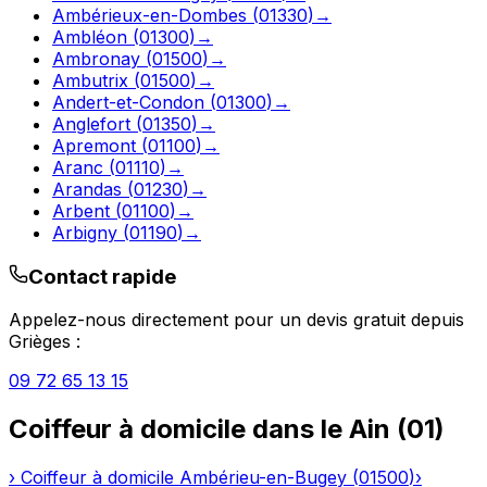
Ambérieux-en-Dombes
(
01330
)
→
Ambléon
(
01300
)
→
Ambronay
(
01500
)
→
Ambutrix
(
01500
)
→
Andert-et-Condon
(
01300
)
→
Anglefort
(
01350
)
→
Apremont
(
01100
)
→
Aranc
(
01110
)
→
Arandas
(
01230
)
→
Arbent
(
01100
)
→
Arbigny
(
01190
)
→
Contact rapide
Appelez-nous directement pour un devis gratuit depuis
Grièges
:
09 72 65 13 15
Coiffeur à domicile
dans le
Ain
(
01
)
›
Coiffeur à domicile
Ambérieu-en-Bugey
(
01500
)
›