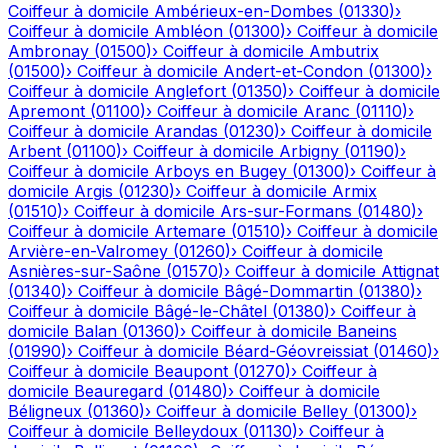
Coiffeur à domicile
Ambérieux-en-Dombes
(
01330
)
›
Coiffeur à domicile
Ambléon
(
01300
)
›
Coiffeur à domicile
Ambronay
(
01500
)
›
Coiffeur à domicile
Ambutrix
(
01500
)
›
Coiffeur à domicile
Andert-et-Condon
(
01300
)
›
Coiffeur à domicile
Anglefort
(
01350
)
›
Coiffeur à domicile
Apremont
(
01100
)
›
Coiffeur à domicile
Aranc
(
01110
)
›
Coiffeur à domicile
Arandas
(
01230
)
›
Coiffeur à domicile
Arbent
(
01100
)
›
Coiffeur à domicile
Arbigny
(
01190
)
›
Coiffeur à domicile
Arboys en Bugey
(
01300
)
›
Coiffeur à
domicile
Argis
(
01230
)
›
Coiffeur à domicile
Armix
(
01510
)
›
Coiffeur à domicile
Ars-sur-Formans
(
01480
)
›
Coiffeur à domicile
Artemare
(
01510
)
›
Coiffeur à domicile
Arvière-en-Valromey
(
01260
)
›
Coiffeur à domicile
Asnières-sur-Saône
(
01570
)
›
Coiffeur à domicile
Attignat
(
01340
)
›
Coiffeur à domicile
Bâgé-Dommartin
(
01380
)
›
Coiffeur à domicile
Bâgé-le-Châtel
(
01380
)
›
Coiffeur à
domicile
Balan
(
01360
)
›
Coiffeur à domicile
Baneins
(
01990
)
›
Coiffeur à domicile
Béard-Géovreissiat
(
01460
)
›
Coiffeur à domicile
Beaupont
(
01270
)
›
Coiffeur à
domicile
Beauregard
(
01480
)
›
Coiffeur à domicile
Béligneux
(
01360
)
›
Coiffeur à domicile
Belley
(
01300
)
›
Coiffeur à domicile
Belleydoux
(
01130
)
›
Coiffeur à