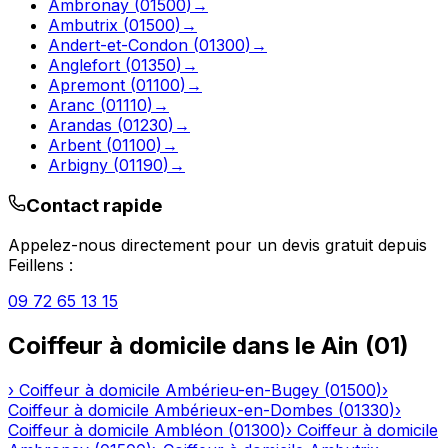
Ambronay
(
01500
)
→
Ambutrix
(
01500
)
→
Andert-et-Condon
(
01300
)
→
Anglefort
(
01350
)
→
Apremont
(
01100
)
→
Aranc
(
01110
)
→
Arandas
(
01230
)
→
Arbent
(
01100
)
→
Arbigny
(
01190
)
→
Contact rapide
Appelez-nous directement pour un devis gratuit depuis
Feillens
:
09 72 65 13 15
Coiffeur à domicile
dans le
Ain
(
01
)
›
Coiffeur à domicile
Ambérieu-en-Bugey
(
01500
)
›
Coiffeur à domicile
Ambérieux-en-Dombes
(
01330
)
›
Coiffeur à domicile
Ambléon
(
01300
)
›
Coiffeur à domicile