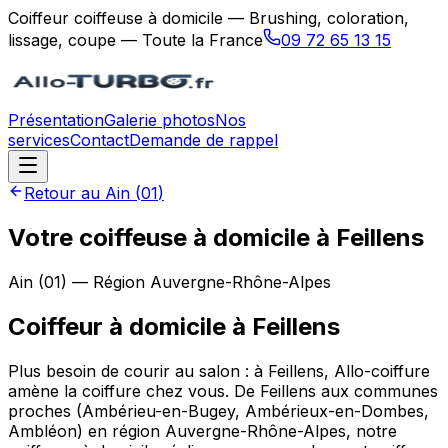
Coiffeur coiffeuse à domicile — Brushing, coloration,
lissage, coupe — Toute la France
09 72 65 13 15
Présentation
Galerie photos
Nos
services
Contact
Demande de rappel
Retour au
Ain
(
01
)
Votre coiffeuse à domicile à Feillens
Ain
(
01
) — Région
Auvergne-Rhône-Alpes
Coiffeur à domicile
à
Feillens
Plus besoin de courir au salon : à Feillens, Allo-coiffure
amène la coiffure chez vous. De Feillens aux communes
proches (Ambérieu-en-Bugey, Ambérieux-en-Dombes,
Ambléon) en région Auvergne-Rhône-Alpes, notre