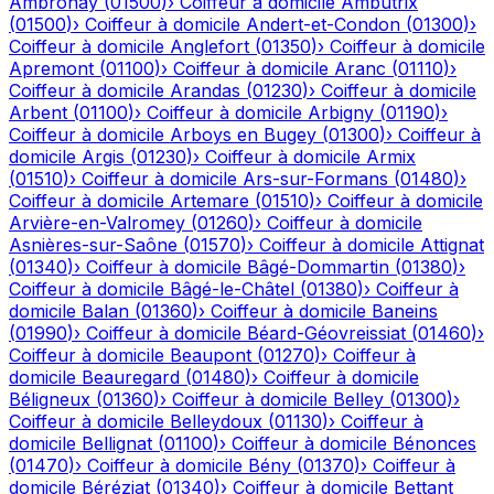
Ambronay
(
01500
)
›
Coiffeur à domicile
Ambutrix
(
01500
)
›
Coiffeur à domicile
Andert-et-Condon
(
01300
)
›
Coiffeur à domicile
Anglefort
(
01350
)
›
Coiffeur à domicile
Apremont
(
01100
)
›
Coiffeur à domicile
Aranc
(
01110
)
›
Coiffeur à domicile
Arandas
(
01230
)
›
Coiffeur à domicile
Arbent
(
01100
)
›
Coiffeur à domicile
Arbigny
(
01190
)
›
Coiffeur à domicile
Arboys en Bugey
(
01300
)
›
Coiffeur à
domicile
Argis
(
01230
)
›
Coiffeur à domicile
Armix
(
01510
)
›
Coiffeur à domicile
Ars-sur-Formans
(
01480
)
›
Coiffeur à domicile
Artemare
(
01510
)
›
Coiffeur à domicile
Arvière-en-Valromey
(
01260
)
›
Coiffeur à domicile
Asnières-sur-Saône
(
01570
)
›
Coiffeur à domicile
Attignat
(
01340
)
›
Coiffeur à domicile
Bâgé-Dommartin
(
01380
)
›
Coiffeur à domicile
Bâgé-le-Châtel
(
01380
)
›
Coiffeur à
domicile
Balan
(
01360
)
›
Coiffeur à domicile
Baneins
(
01990
)
›
Coiffeur à domicile
Béard-Géovreissiat
(
01460
)
›
Coiffeur à domicile
Beaupont
(
01270
)
›
Coiffeur à
domicile
Beauregard
(
01480
)
›
Coiffeur à domicile
Béligneux
(
01360
)
›
Coiffeur à domicile
Belley
(
01300
)
›
Coiffeur à domicile
Belleydoux
(
01130
)
›
Coiffeur à
domicile
Bellignat
(
01100
)
›
Coiffeur à domicile
Bénonces
(
01470
)
›
Coiffeur à domicile
Bény
(
01370
)
›
Coiffeur à
domicile
Béréziat
(
01340
)
›
Coiffeur à domicile
Bettant