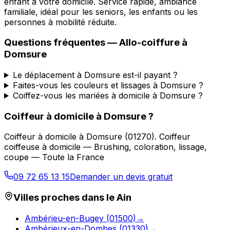
enfant à votre domicile. Service rapide, ambiance
familiale, idéal pour les seniors, les enfants ou les
personnes à mobilité réduite.
Questions fréquentes —
Allo-coiffure
à
Domsure
Le déplacement à Domsure est-il payant ?
Faites-vous les couleurs et lissages à Domsure ?
Coiffez-vous les mariées à domicile à Domsure ?
Coiffeur à domicile
à
Domsure
?
Coiffeur à domicile
à
Domsure
(
01270
).
Coiffeur
coiffeuse à domicile — Brushing, coloration, lissage,
coupe — Toute la France
09 72 65 13 15
Demander un devis gratuit
Villes proches dans le
Ain
Ambérieu-en-Bugey
(
01500
)
→
Ambérieux-en-Dombes
(
01330
)
→