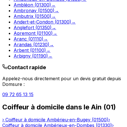
Ambléon
(
01300
)
→
Ambronay
(
01500
)
→
Ambutrix
(
01500
)
→
Andert-et-Condon
(
01300
)
→
Anglefort
(
01350
)
→
Apremont
(
01100
)
→
Aranc
(
01110
)
→
Arandas
(
01230
)
→
Arbent
(
01100
)
→
Arbigny
(
01190
)
→
Contact rapide
Appelez-nous directement pour un devis gratuit depuis
Domsure
:
09 72 65 13 15
Coiffeur à domicile
dans le
Ain
(
01
)
›
Coiffeur à domicile
Ambérieu-en-Bugey
(
01500
)
›
Coiffeur à domicile
Ambérieux-en-Dombes
(
01330
)
›