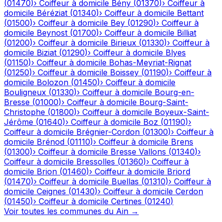
(
01470
)
›
Coiffeur à domicile
Bény
(
01370
)
›
Coiffeur à
domicile
Béréziat
(
01340
)
›
Coiffeur à domicile
Bettant
(
01500
)
›
Coiffeur à domicile
Bey
(
01290
)
›
Coiffeur à
domicile
Beynost
(
01700
)
›
Coiffeur à domicile
Billiat
(
01200
)
›
Coiffeur à domicile
Birieux
(
01330
)
›
Coiffeur à
domicile
Biziat
(
01290
)
›
Coiffeur à domicile
Blyes
(
01150
)
›
Coiffeur à domicile
Bohas-Meyriat-Rignat
(
01250
)
›
Coiffeur à domicile
Boissey
(
01190
)
›
Coiffeur à
domicile
Bolozon
(
01450
)
›
Coiffeur à domicile
Bouligneux
(
01330
)
›
Coiffeur à domicile
Bourg-en-
Bresse
(
01000
)
›
Coiffeur à domicile
Bourg-Saint-
Christophe
(
01800
)
›
Coiffeur à domicile
Boyeux-Saint-
Jérôme
(
01640
)
›
Coiffeur à domicile
Boz
(
01190
)
›
Coiffeur à domicile
Brégnier-Cordon
(
01300
)
›
Coiffeur à
domicile
Brénod
(
01110
)
›
Coiffeur à domicile
Brens
(
01300
)
›
Coiffeur à domicile
Bresse Vallons
(
01340
)
›
Coiffeur à domicile
Bressolles
(
01360
)
›
Coiffeur à
domicile
Brion
(
01460
)
›
Coiffeur à domicile
Briord
(
01470
)
›
Coiffeur à domicile
Buellas
(
01310
)
›
Coiffeur à
domicile
Ceignes
(
01430
)
›
Coiffeur à domicile
Cerdon
(
01450
)
›
Coiffeur à domicile
Certines
(
01240
)
Voir toutes les communes du
Ain
→