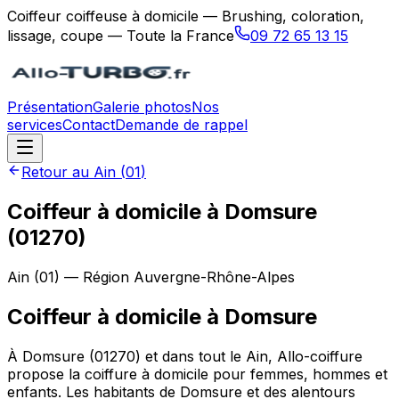
Coiffeur coiffeuse à domicile — Brushing, coloration,
lissage, coupe — Toute la France
09 72 65 13 15
Présentation
Galerie photos
Nos
services
Contact
Demande de rappel
Retour au
Ain
(
01
)
Coiffeur à domicile à Domsure
(01270)
Ain
(
01
) — Région
Auvergne-Rhône-Alpes
Coiffeur à domicile
à
Domsure
À Domsure (01270) et dans tout le Ain, Allo-coiffure
propose la coiffure à domicile pour femmes, hommes et
enfants. Les habitants de Domsure et des alentours