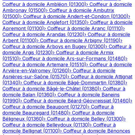
Coiffeur à domicile
Ambléon
(
01300
)
›
Coiffeur à domicile
Ambronay
(
01500
)
›
Coiffeur à domicile
Ambutrix
(
01500
)
›
Coiffeur à domicile
Andert-et-Condon
(
01300
)
›
Coiffeur à domicile
Anglefort
(
01350
)
›
Coiffeur à domicile
Apremont
(
01100
)
›
Coiffeur à domicile
Aranc
(
01110
)
›
Coiffeur à domicile
Arandas
(
01230
)
›
Coiffeur à domicile
Arbent
(
01100
)
›
Coiffeur à domicile
Arbigny
(
01190
)
›
Coiffeur à domicile
Arboys en Bugey
(
01300
)
›
Coiffeur à
domicile
Argis
(
01230
)
›
Coiffeur à domicile
Armix
(
01510
)
›
Coiffeur à domicile
Ars-sur-Formans
(
01480
)
›
Coiffeur à domicile
Artemare
(
01510
)
›
Coiffeur à domicile
Arvière-en-Valromey
(
01260
)
›
Coiffeur à domicile
Asnières-sur-Saône
(
01570
)
›
Coiffeur à domicile
Attignat
(
01340
)
›
Coiffeur à domicile
Bâgé-Dommartin
(
01380
)
›
Coiffeur à domicile
Bâgé-le-Châtel
(
01380
)
›
Coiffeur à
domicile
Balan
(
01360
)
›
Coiffeur à domicile
Baneins
(
01990
)
›
Coiffeur à domicile
Béard-Géovreissiat
(
01460
)
›
Coiffeur à domicile
Beaupont
(
01270
)
›
Coiffeur à
domicile
Beauregard
(
01480
)
›
Coiffeur à domicile
Béligneux
(
01360
)
›
Coiffeur à domicile
Belley
(
01300
)
›
Coiffeur à domicile
Belleydoux
(
01130
)
›
Coiffeur à
domicile
Bellignat
(
01100
)
›
Coiffeur à domicile
Bénonces