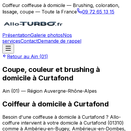
Coiffeur coiffeuse à domicile — Brushing, coloration,
lissage, coupe — Toute la France
09 72 65 13 15
Présentation
Galerie photos
Nos
services
Contact
Demande de rappel
Retour au
Ain
(
01
)
Coupe, couleur et brushing à
domicile à Curtafond
Ain
(
01
) — Région
Auvergne-Rhône-Alpes
Coiffeur à domicile
à
Curtafond
Besoin d'une coiffeuse à domicile à Curtafond ? Allo-
coiffure intervient à votre domicile à Curtafond (01310)
comme à Ambérieu-en-Bugey, Ambérieux-en-Dombes,