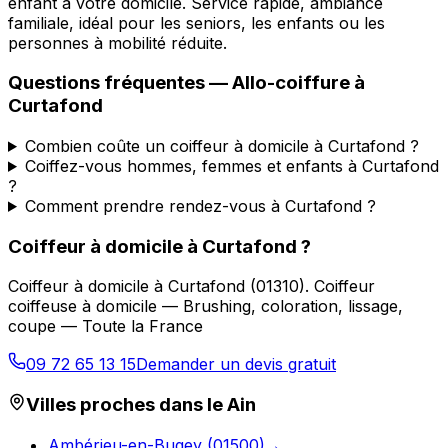
enfant à votre domicile. Service rapide, ambiance
familiale, idéal pour les seniors, les enfants ou les
personnes à mobilité réduite.
Questions fréquentes —
Allo-coiffure
à
Curtafond
Combien coûte un coiffeur à domicile à Curtafond ?
Coiffez-vous hommes, femmes et enfants à Curtafond
?
Comment prendre rendez-vous à Curtafond ?
Coiffeur à domicile
à
Curtafond
?
Coiffeur à domicile
à
Curtafond
(
01310
).
Coiffeur
coiffeuse à domicile — Brushing, coloration, lissage,
coupe — Toute la France
09 72 65 13 15
Demander un devis gratuit
Villes proches dans le
Ain
Ambérieu-en-Bugey
(
01500
)
→