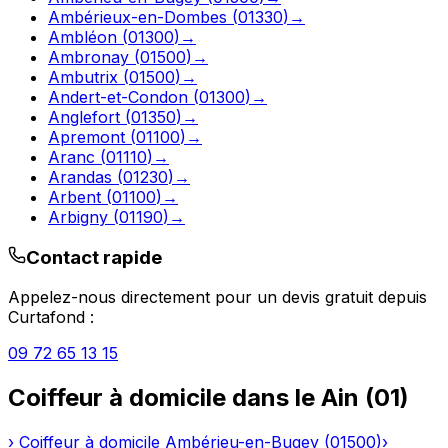
Ambérieux-en-Dombes
(
01330
)
→
Ambléon
(
01300
)
→
Ambronay
(
01500
)
→
Ambutrix
(
01500
)
→
Andert-et-Condon
(
01300
)
→
Anglefort
(
01350
)
→
Apremont
(
01100
)
→
Aranc
(
01110
)
→
Arandas
(
01230
)
→
Arbent
(
01100
)
→
Arbigny
(
01190
)
→
Contact rapide
Appelez-nous directement pour un devis gratuit depuis
Curtafond
:
09 72 65 13 15
Coiffeur à domicile
dans le
Ain
(
01
)
›
Coiffeur à domicile
Ambérieu-en-Bugey
(
01500
)
›