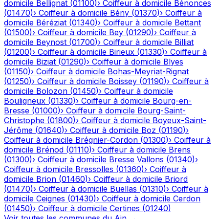
domicile
Bellignat
(
01100
)
›
Coiffeur à domicile
Bénonces
(
01470
)
›
Coiffeur à domicile
Bény
(
01370
)
›
Coiffeur à
domicile
Béréziat
(
01340
)
›
Coiffeur à domicile
Bettant
(
01500
)
›
Coiffeur à domicile
Bey
(
01290
)
›
Coiffeur à
domicile
Beynost
(
01700
)
›
Coiffeur à domicile
Billiat
(
01200
)
›
Coiffeur à domicile
Birieux
(
01330
)
›
Coiffeur à
domicile
Biziat
(
01290
)
›
Coiffeur à domicile
Blyes
(
01150
)
›
Coiffeur à domicile
Bohas-Meyriat-Rignat
(
01250
)
›
Coiffeur à domicile
Boissey
(
01190
)
›
Coiffeur à
domicile
Bolozon
(
01450
)
›
Coiffeur à domicile
Bouligneux
(
01330
)
›
Coiffeur à domicile
Bourg-en-
Bresse
(
01000
)
›
Coiffeur à domicile
Bourg-Saint-
Christophe
(
01800
)
›
Coiffeur à domicile
Boyeux-Saint-
Jérôme
(
01640
)
›
Coiffeur à domicile
Boz
(
01190
)
›
Coiffeur à domicile
Brégnier-Cordon
(
01300
)
›
Coiffeur à
domicile
Brénod
(
01110
)
›
Coiffeur à domicile
Brens
(
01300
)
›
Coiffeur à domicile
Bresse Vallons
(
01340
)
›
Coiffeur à domicile
Bressolles
(
01360
)
›
Coiffeur à
domicile
Brion
(
01460
)
›
Coiffeur à domicile
Briord
(
01470
)
›
Coiffeur à domicile
Buellas
(
01310
)
›
Coiffeur à
domicile
Ceignes
(
01430
)
›
Coiffeur à domicile
Cerdon
(
01450
)
›
Coiffeur à domicile
Certines
(
01240
)
Voir toutes les communes du
Ain
→