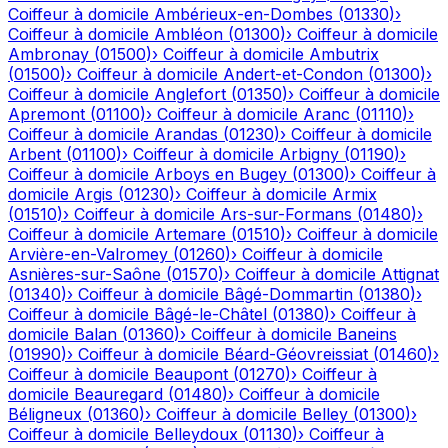
Coiffeur à domicile
Ambérieux-en-Dombes
(
01330
)
›
Coiffeur à domicile
Ambléon
(
01300
)
›
Coiffeur à domicile
Ambronay
(
01500
)
›
Coiffeur à domicile
Ambutrix
(
01500
)
›
Coiffeur à domicile
Andert-et-Condon
(
01300
)
›
Coiffeur à domicile
Anglefort
(
01350
)
›
Coiffeur à domicile
Apremont
(
01100
)
›
Coiffeur à domicile
Aranc
(
01110
)
›
Coiffeur à domicile
Arandas
(
01230
)
›
Coiffeur à domicile
Arbent
(
01100
)
›
Coiffeur à domicile
Arbigny
(
01190
)
›
Coiffeur à domicile
Arboys en Bugey
(
01300
)
›
Coiffeur à
domicile
Argis
(
01230
)
›
Coiffeur à domicile
Armix
(
01510
)
›
Coiffeur à domicile
Ars-sur-Formans
(
01480
)
›
Coiffeur à domicile
Artemare
(
01510
)
›
Coiffeur à domicile
Arvière-en-Valromey
(
01260
)
›
Coiffeur à domicile
Asnières-sur-Saône
(
01570
)
›
Coiffeur à domicile
Attignat
(
01340
)
›
Coiffeur à domicile
Bâgé-Dommartin
(
01380
)
›
Coiffeur à domicile
Bâgé-le-Châtel
(
01380
)
›
Coiffeur à
domicile
Balan
(
01360
)
›
Coiffeur à domicile
Baneins
(
01990
)
›
Coiffeur à domicile
Béard-Géovreissiat
(
01460
)
›
Coiffeur à domicile
Beaupont
(
01270
)
›
Coiffeur à
domicile
Beauregard
(
01480
)
›
Coiffeur à domicile
Béligneux
(
01360
)
›
Coiffeur à domicile
Belley
(
01300
)
›
Coiffeur à domicile
Belleydoux
(
01130
)
›
Coiffeur à