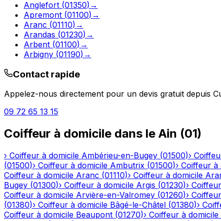
Anglefort
(
01350
)
→
Apremont
(
01100
)
→
Aranc
(
01110
)
→
Arandas
(
01230
)
→
Arbent
(
01100
)
→
Arbigny
(
01190
)
→
Contact rapide
Appelez-nous directement pour un devis gratuit depuis
C
09 72 65 13 15
Coiffeur à domicile
dans le
Ain
(
01
)
›
Coiffeur à domicile
Ambérieu-en-Bugey
(
01500
)
›
Coiffeu
(
01500
)
›
Coiffeur à domicile
Ambutrix
(
01500
)
›
Coiffeur à
Coiffeur à domicile
Aranc
(
01110
)
›
Coiffeur à domicile
Ara
Bugey
(
01300
)
›
Coiffeur à domicile
Argis
(
01230
)
›
Coiffeur
Coiffeur à domicile
Arvière-en-Valromey
(
01260
)
›
Coiffeur
(
01380
)
›
Coiffeur à domicile
Bâgé-le-Châtel
(
01380
)
›
Coiff
Coiffeur à domicile
Beaupont
(
01270
)
›
Coiffeur à domicile