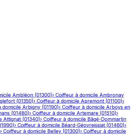
icile
Ambléon
(
01300
)
›
Coiffeur à domicile
Ambronay
glefort
(
01350
)
›
Coiffeur à domicile
Apremont
(
01100
)
›
à domicile
Arbigny
(
01190
)
›
Coiffeur à domicile
Arboys en
mans
(
01480
)
›
Coiffeur à domicile
Artemare
(
01510
)
›
e
Attignat
(
01340
)
›
Coiffeur à domicile
Bâgé-Dommartin
01990
)
›
Coiffeur à domicile
Béard-Géovreissiat
(
01460
)
›
›
Coiffeur à domicile
Belley
(
01300
)
›
Coiffeur à domicile