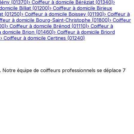
Bény
(
01370
)
›
Coiffeur à domicile
Béréziat
(
01340
)
›
domicile
Billiat
(
01200
)
›
Coiffeur à domicile
Birieux
at
(
01250
)
›
Coiffeur à domicile
Boissey
(
01190
)
›
Coiffeur à
ffeur à domicile
Bourg-Saint-Christophe
(
01800
)
›
Coiffeur
00
)
›
Coiffeur à domicile
Brénod
(
01110
)
›
Coiffeur à
à domicile
Brion
(
01460
)
›
Coiffeur à domicile
Briord
)
›
Coiffeur à domicile
Certines
(
01240
)
t. Notre équipe de coiffeurs professionnels se déplace 7