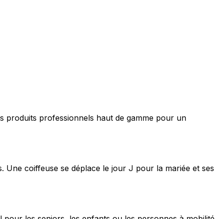
nt des produits professionnels haut de gamme pour un
s. Une coiffeuse se déplace le jour J pour la mariée et ses
 pour les seniors, les enfants ou les personnes à mobilité