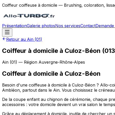
Coiffeur coiffeuse à domicile — Brushing, coloration, lis
Présentation
Galerie photos
Nos services
Contact
Demande 
Retour au
Ain
(
01
)
Coiffeur à domicile à Culoz-Béon (01
Ain
(
01
) — Région
Auvergne-Rhône-Alpes
Coiffeur à domicile
à
Culoz-Béon
Besoin d'une coiffeuse à domicile à Culoz-Béon ? Allo-
Ambléon, partout dans le Ain. Vous choisissez le créneau, 
De la coupe enfant au chignon de cérémonie, chaque pres
accessoires : votre domicile devient un vrai salon le tem
Grâce au déplacement à domicile, inutile de chercher un 