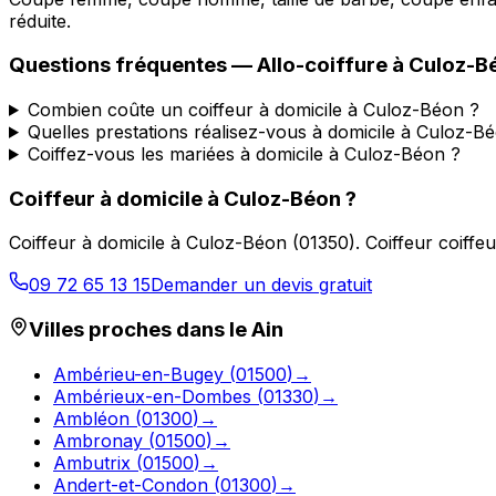
réduite.
Questions fréquentes —
Allo-coiffure
à
Culoz-B
Combien coûte un coiffeur à domicile à Culoz-Béon ?
Quelles prestations réalisez-vous à domicile à Culoz-B
Coiffez-vous les mariées à domicile à Culoz-Béon ?
Coiffeur à domicile
à
Culoz-Béon
?
Coiffeur à domicile
à
Culoz-Béon
(
01350
).
Coiffeur coiffe
09 72 65 13 15
Demander un devis gratuit
Villes proches dans le
Ain
Ambérieu-en-Bugey
(
01500
)
→
Ambérieux-en-Dombes
(
01330
)
→
Ambléon
(
01300
)
→
Ambronay
(
01500
)
→
Ambutrix
(
01500
)
→
Andert-et-Condon
(
01300
)
→