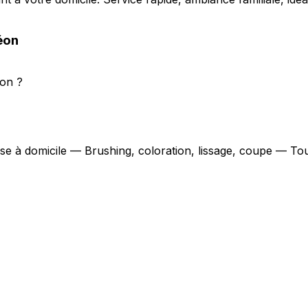
éon
éon ?
use à domicile — Brushing, coloration, lissage, coupe — To