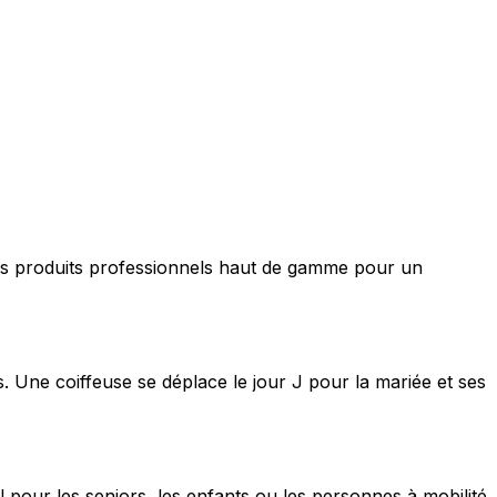
nt des produits professionnels haut de gamme pour un
s. Une coiffeuse se déplace le jour J pour la mariée et ses
 pour les seniors, les enfants ou les personnes à mobilité