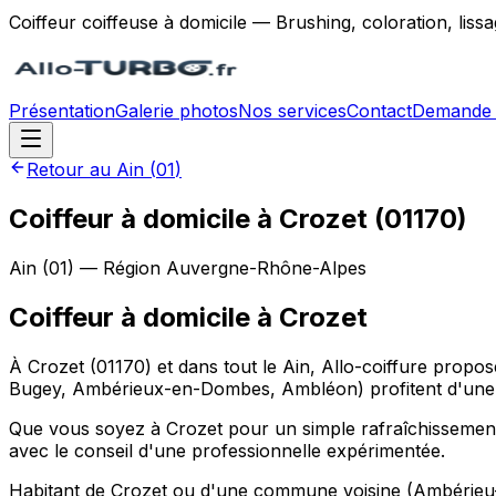
Coiffeur coiffeuse à domicile — Brushing, coloration, lis
Présentation
Galerie photos
Nos services
Contact
Demande 
Retour au
Ain
(
01
)
Coiffeur à domicile à Crozet (01170)
Ain
(
01
) — Région
Auvergne-Rhône-Alpes
Coiffeur à domicile
à
Crozet
À Crozet (01170) et dans tout le Ain, Allo-coiffure propo
Bugey, Ambérieux-en-Dombes, Ambléon) profitent d'une p
Que vous soyez à Crozet pour un simple rafraîchissement
avec le conseil d'une professionnelle expérimentée.
Habitant de Crozet ou d'une commune voisine (Ambérieu-