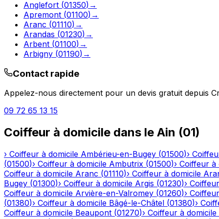
Anglefort
(
01350
)
→
Apremont
(
01100
)
→
Aranc
(
01110
)
→
Arandas
(
01230
)
→
Arbent
(
01100
)
→
Arbigny
(
01190
)
→
Contact rapide
Appelez-nous directement pour un devis gratuit depuis
C
09 72 65 13 15
Coiffeur à domicile
dans le
Ain
(
01
)
›
Coiffeur à domicile
Ambérieu-en-Bugey
(
01500
)
›
Coiffeu
(
01500
)
›
Coiffeur à domicile
Ambutrix
(
01500
)
›
Coiffeur à
Coiffeur à domicile
Aranc
(
01110
)
›
Coiffeur à domicile
Ara
Bugey
(
01300
)
›
Coiffeur à domicile
Argis
(
01230
)
›
Coiffeur
Coiffeur à domicile
Arvière-en-Valromey
(
01260
)
›
Coiffeur
(
01380
)
›
Coiffeur à domicile
Bâgé-le-Châtel
(
01380
)
›
Coiff
Coiffeur à domicile
Beaupont
(
01270
)
›
Coiffeur à domicile