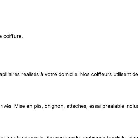
 coiffure.
capillaires réalisés à votre domicile. Nos coiffeurs utilise
ivés. Mise en plis, chignon, attaches, essai préalable inclu
 votre domicile. Service rapide, ambiance familiale, idéal