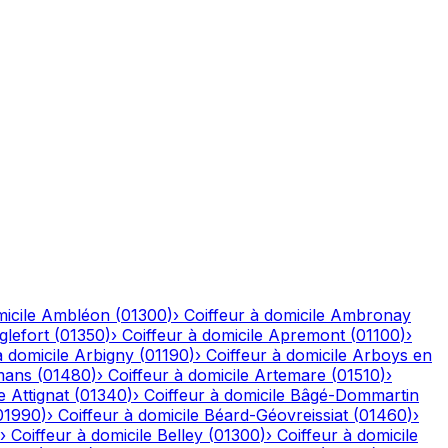
icile
Ambléon
(
01300
)
›
Coiffeur à domicile
Ambronay
glefort
(
01350
)
›
Coiffeur à domicile
Apremont
(
01100
)
›
à domicile
Arbigny
(
01190
)
›
Coiffeur à domicile
Arboys en
mans
(
01480
)
›
Coiffeur à domicile
Artemare
(
01510
)
›
e
Attignat
(
01340
)
›
Coiffeur à domicile
Bâgé-Dommartin
01990
)
›
Coiffeur à domicile
Béard-Géovreissiat
(
01460
)
›
›
Coiffeur à domicile
Belley
(
01300
)
›
Coiffeur à domicile