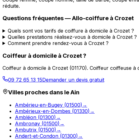
réduite.
Questions fréquentes —
Allo-coiffure
à
Crozet
Quels sont vos tarifs de coiffure à domicile à Crozet ?
Quelles prestations réalisez-vous à domicile à Crozet ?
Comment prendre rendez-vous à Crozet ?
Coiffeur à domicile
à
Crozet
?
Coiffeur à domicile
à
Crozet
(
01170
).
Coiffeur coiffeuse à
09 72 65 13 15
Demander un devis gratuit
Villes proches dans le
Ain
Ambérieu-en-Bugey
(
01500
)
→
Ambérieux-en-Dombes
(
01330
)
→
Ambléon
(
01300
)
→
Ambronay
(
01500
)
→
Ambutrix
(
01500
)
→
Andert-et-Condon
(
01300
)
→