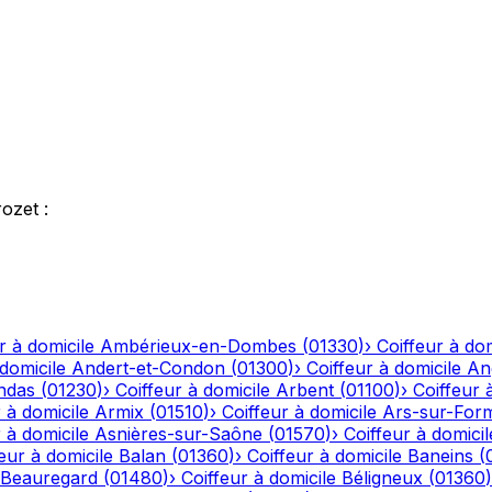
rozet
:
r à domicile
Ambérieux-en-Dombes
(
01330
)
›
Coiffeur à dom
 domicile
Andert-et-Condon
(
01300
)
›
Coiffeur à domicile
An
ndas
(
01230
)
›
Coiffeur à domicile
Arbent
(
01100
)
›
Coiffeur 
 à domicile
Armix
(
01510
)
›
Coiffeur à domicile
Ars-sur-For
 à domicile
Asnières-sur-Saône
(
01570
)
›
Coiffeur à domicil
eur à domicile
Balan
(
01360
)
›
Coiffeur à domicile
Baneins
(
Beauregard
(
01480
)
›
Coiffeur à domicile
Béligneux
(
01360
)