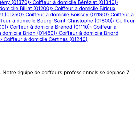
Bény
(
01370
)
›
Coiffeur à domicile
Béréziat
(
01340
)
›
domicile
Billiat
(
01200
)
›
Coiffeur à domicile
Birieux
at
(
01250
)
›
Coiffeur à domicile
Boissey
(
01190
)
›
Coiffeur à
ffeur à domicile
Bourg-Saint-Christophe
(
01800
)
›
Coiffeur
00
)
›
Coiffeur à domicile
Brénod
(
01110
)
›
Coiffeur à
à domicile
Brion
(
01460
)
›
Coiffeur à domicile
Briord
)
›
Coiffeur à domicile
Certines
(
01240
)
t. Notre équipe de coiffeurs professionnels se déplace 7