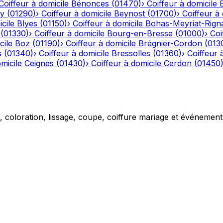
Coiffeur à domicile
Bénonces
(
01470
)
›
Coiffeur à domicile
y
(
01290
)
›
Coiffeur à domicile
Beynost
(
01700
)
›
Coiffeur à 
cile
Blyes
(
01150
)
›
Coiffeur à domicile
Bohas-Meyriat-Rign
(
01330
)
›
Coiffeur à domicile
Bourg-en-Bresse
(
01000
)
›
Coi
cile
Boz
(
01190
)
›
Coiffeur à domicile
Brégnier-Cordon
(
013
s
(
01340
)
›
Coiffeur à domicile
Bressolles
(
01360
)
›
Coiffeur 
micile
Ceignes
(
01430
)
›
Coiffeur à domicile
Cerdon
(
01450
g, coloration, lissage, coupe, coiffure mariage et événemen