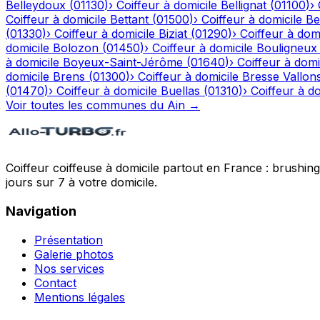
Belleydoux
(
01130
)
›
Coiffeur à domicile
Bellignat
(
01100
)
›
Coiffeur à domicile
Bettant
(
01500
)
›
Coiffeur à domicile
Be
(
01330
)
›
Coiffeur à domicile
Biziat
(
01290
)
›
Coiffeur à domi
domicile
Bolozon
(
01450
)
›
Coiffeur à domicile
Bouligneux
à domicile
Boyeux-Saint-Jérôme
(
01640
)
›
Coiffeur à domi
domicile
Brens
(
01300
)
›
Coiffeur à domicile
Bresse Vallon
(
01470
)
›
Coiffeur à domicile
Buellas
(
01310
)
›
Coiffeur à do
Voir toutes les communes du
Ain
→
Coiffeur coiffeuse à domicile partout en France : brushin
jours sur 7 à votre domicile.
Navigation
Présentation
Galerie photos
Nos services
Contact
Mentions légales